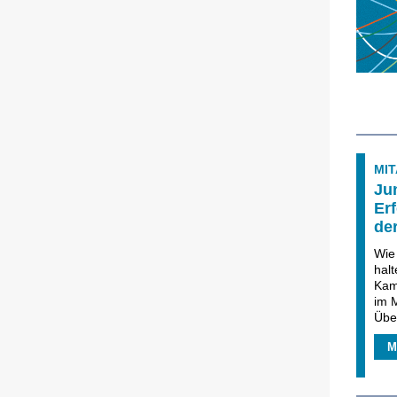
MIT
Ju
Er
de
Wie
hal
Kam
im 
Über
M