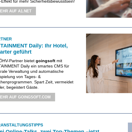
-Effekt für mehr Sicherheitsbewusstsein!
EHR AUF A1.NET
RTNER
TAINMENT Daily: Ihr Hotel,
arter geführt
 ÖHV-Partner bietet
goingsoft
mit
AINMENT Daily ein smartes CMS für
trale Verwaltung und automatische
spielung von Tages- &
henprogrammen. Spart Zeit, vermeidet
er, begeistert Gäste.
EHR AUF GOINGSOFT.COM
RANSTALTUNGSTIPPS
ei Online-Talks, zwei Top-Themen –jetzt