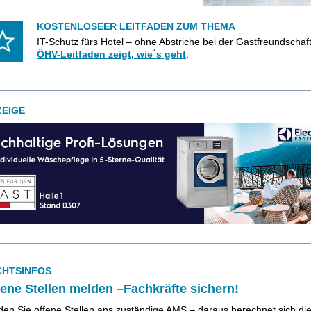
KOSTENLOSEER LEITFADEN ZUM THEMA
IT-Schutz fürs Hotel – ohne Abstriche bei der Gastfreundschaf
ÖHV-Leitfaden zeigt, wie´s geht
.
ZEIGE
CHTSINFOS
fene Stellen melden –Fachkräfte sichern!
den Sie offene Stellen ans zuständige AMS – daraus berechnet sich di