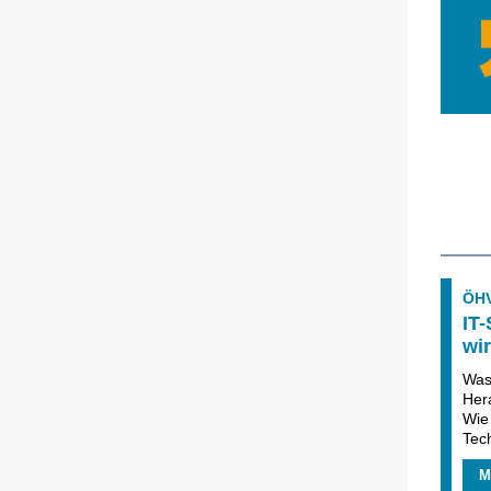
ÖH
IT-
wir
Was 
Her
Wie
Tech
M