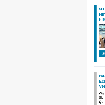
SEI
Hi
Fl
Z
PA
Ec
Ve
Wie
Sie
Qu