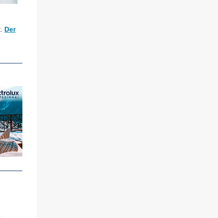
t.
Der
e