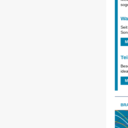
soge
Wa
Seit
Son
M
Tei
Besc
ide
M
BR