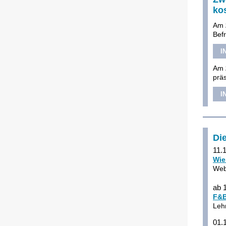
ko
Am
Bef
I
Am
prä
I
Di
11.
Wie
Web
ab 
F&B
Leh
01.