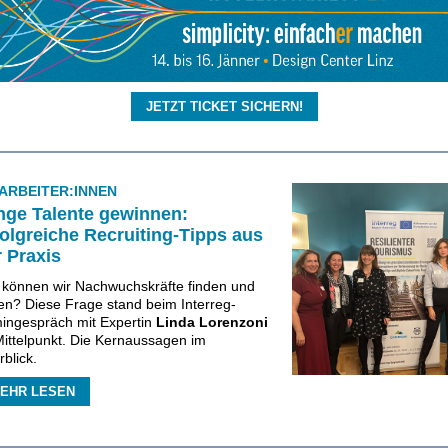
JETZT TICKET SICHERN!
ARBEITER:INNEN
nge Talente gewinnen:
folgreiche Recruiting-Tipps aus
r Praxis
 können wir Nachwuchskräfte finden und
ten? Diese Frage stand beim Interreg-
ingespräch mit Expertin
Linda Lorenzoni
Mittelpunkt. Die Kernaussagen im
blick.
EHR LESEN