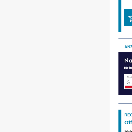
AN
RE
Of
Mel