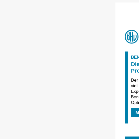
BE
Die
Pro
De
vie
Expe
Ben
Opt
M