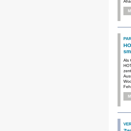
Aha
M
PA
HO
sm
Als
HOT
zen
Aus
Woc
Fehl
M
VE
Zw