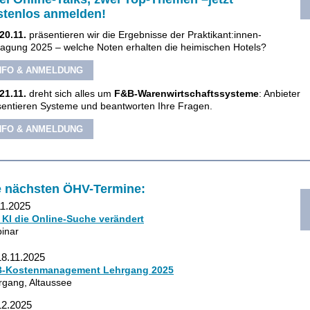
stenlos anmelden!
20.11.
präsentieren wir die Ergebnisse der Praktikant:innen-
ragung 2025 – welche Noten erhalten die heimischen Hotels?
NFO & ANMELDUNG
21.11.
dreht sich alles um
F&B-Warenwirtschaftssysteme
: Anbieter
sentieren Systeme und beantworten Ihre Fragen.
NFO & ANMELDUNG
e nächsten ÖHV-Termine:
11.2025
 KI die Online-Suche verändert
inar
18.11.2025
-Kostenmanagement Lehrgang 2025
rgang, Altaussee
12.2025