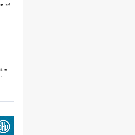
n ist!
iten –
.