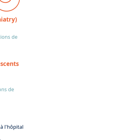
iatry)
tions de
escents
ons de
à l'hôpital