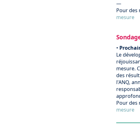
—
Pour des 
mesure
Sondage
•
Prochai
Le dévelo
réjouissan
mesure. C
des résult
l'ANQ, an
responsab
approfond
Pour des 
mesure