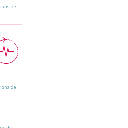
tions de
tions de
ons de