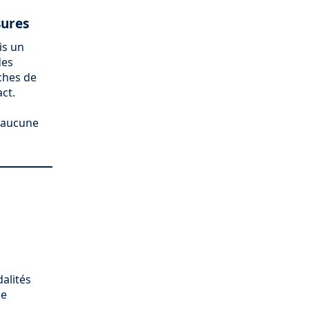
sures
is un
des
ches de
ct.
t aucune
alités
ne