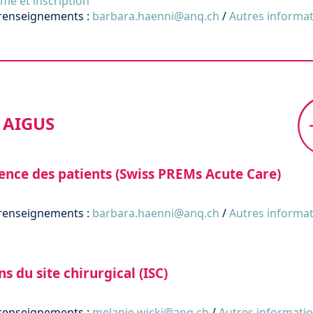
e et inscription
renseignements :
barbara.haenni@anq.ch
/
Autres informa
 AIGUS
ience des patients (Swiss PREMs Acute Care)
renseignements :
barbara.haenni@anq.ch
/
Autres informa
ns du site chirurgical (ISC)
renseignements :
melanie.wicki@anq.ch
/
Autres informati