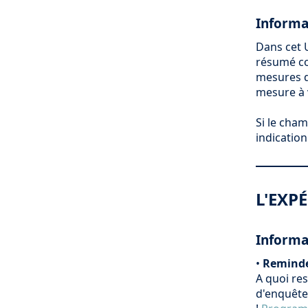
Informa
Dans cet 
résumé co
mesures d
mesure à 
Si le cham
indication
L'EXP
Informat
•
Reminder
A quoi re
d'enquête 