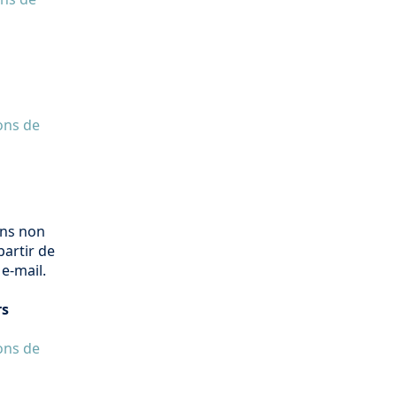
ons de
ons non
partir de
e-mail.
rs
ons de