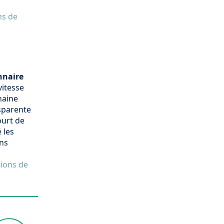
ns de
nnaire
vitesse
haine
nsparente
ourt de
 les
ons
tions de