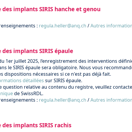
e des implants SIRIS hanche et genou
renseignements :
regula.heller@anq.ch
/
Autres informatio
e des implants SIRIS épaule
du 1er juillet 2025, l‘enregistrement des interventions défini
dans le SIRIS épaule sera obligatoire. Nous vous recomman
s dispositions nécessaires si ce n'est pas déjà fait.
ormations détaillées
sur SIRIS épaule.
 question relative au contenu du registre, veuillez contacte
inique
de SwissRDL.
renseignements :
regula.heller@anq.ch
/
Autres informatio
 des implants SIRIS rachis