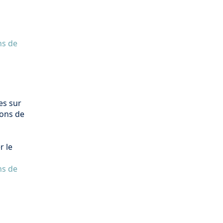
ns de
es sur
dons de
r le
ns de