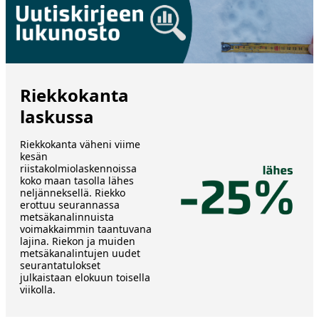
Riekkokanta
laskussa
Riekkokanta väheni viime
kesän
riistakolmiolaskennoissa
koko maan tasolla lähes
neljänneksellä. Riekko
erottuu seurannassa
metsäkanalinnuista
voimakkaimmin taantuvana
lajina. Riekon ja muiden
metsäkanalintujen uudet
seurantatulokset
julkaistaan elokuun toisella
viikolla.