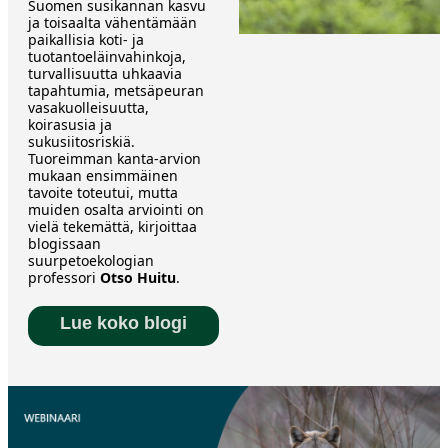
Suomen susikannan kasvu
ja toisaalta vähentämään
paikallisia koti- ja
tuotantoeläinvahinkoja,
turvallisuutta uhkaavia
tapahtumia, metsäpeuran
vasakuolleisuutta,
koirasusia ja
sukusiitosriskiä.
Tuoreimman kanta-arvion
mukaan ensimmäinen
tavoite toteutui, mutta
muiden osalta arviointi on
vielä tekemättä, kirjoittaa
blogissaan
suurpetoekologian
professori
Otso Huitu
.
Lue koko blogi