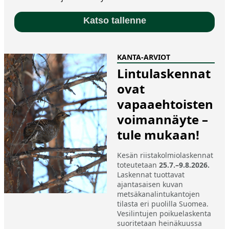
Katso tallenne
KANTA-ARVIOT
Lintulaskennat
ovat
vapaaehtoisten
voimannäyte –
tule mukaan!
Kesän riistakolmiolaskennat
toteutetaan
25.7.–9.8.2026.
Laskennat tuottavat
ajantasaisen kuvan
metsäkanalintukantojen
tilasta eri puolilla Suomea.
Vesilintujen poikuelaskenta
suoritetaan heinäkuussa