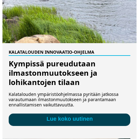
KALATALOUDEN INNOVAATIO-OHJELMA
Kympissä pureudutaan
ilmastonmuutokseen ja
lohikantojen tilaan
Kalatalouden ympäristöohjelmassa pyritään jatkossa
varautumaan ilmastonmuutokseen ja parantamaan
ennallistamisen vaikuttavuutta.
Lue koko uutinen