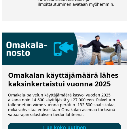
ilmoittautuminen avataan myöhemmin.
Omakalan käyttäjämäärä lähes
kaksinkertaistui vuonna 2025
Omakala-palvelun käyttäjämäärä kasvoi vuoden 2025
aikana noin 14 600 käyttäjästä yli 27 000:een. Palveluun
tallennettiin viime vuonna peräti n. 132 500 saaliskalaa,
mikä vahvistaa entisestään Omakalan asemaa tärkeänä
vapaa-ajankalastuksen tiedonlähteenä.
Lue koko uutinen