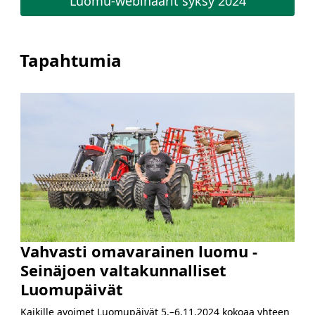
Luomu-webinaarit syksy 2024
Tapahtumia
Vahvasti omavarainen luomu -
Seinäjoen valtakunnalliset
Luomupäivät
Kaikille avoimet Luomupäivät 5.–6.11.2024 kokoaa yhteen