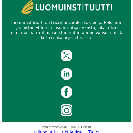
‌Luomuinstituutti on Luonnonvarakeskuksen ja Helsingin
yliopiston yhteinen asiantuntijaverkosto, joka tukee
toiminnallaan kotimaisen luomutuotannon vahvistumista
koko ruokajärjestelmässä.
Latokartanonkaari 9, 00790 Helsinki
Hallitse uutiskirjetilauksia
|
Tietoa