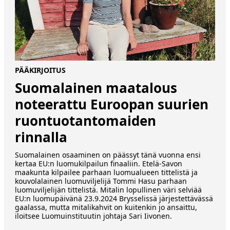
PÄÄKIRJOITUS
Suomalainen maatalous
noteerattu Euroopan suurien
ruontuotantomaiden
rinnalla
Suomalainen osaaminen on päässyt tänä vuonna ensi
kertaa EU:n luomukilpailun finaaliin. Etelä-Savon
maakunta kilpailee parhaan luomualueen tittelistä ja
kouvolalainen luomuviljelijä Tommi Hasu parhaan
luomuviljelijän tittelistä. Mitalin lopullinen väri selviää
EU:n luomupäivänä 23.9.2024 Brysselissä järjestettävässä
gaalassa, mutta mitalikahvit on kuitenkin jo ansaittu,
iloitsee Luomuinstituutin johtaja Sari Iivonen.