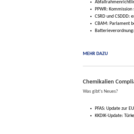
Abfallrahmenrichtli
PPWR: Kommission s
CSRD und CSDDD: e
CBAM: Parlament be
Batterieverordnung
MEHR DAZU
Chemikalien Compli
Was gibt's Neues?
PFAS: Update zur E
KKDIK-Update: Türke