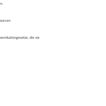
en.
sourcen
hemikaliengesetze, die sie