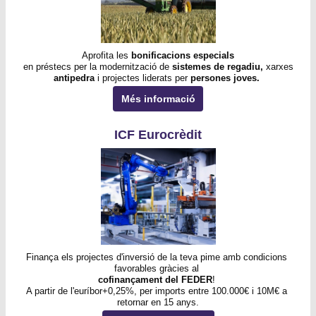
Aprofita les 
bonificacions especials
 en préstecs per la modernització de 
sistemes de regadiu,
 xarxes 
antipedra 
i projectes liderats per 
persones joves.
Més informació
ICF Eurocrèdit
Finança els projectes d'inversió de la teva pime amb condicions 
favorables gràcies al 
cofinançament del FEDER
! 
A partir de l'euríbor+0,25%, per imports entre 100.000€ i 10M€ a 
retornar en 15 anys.