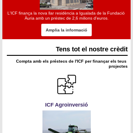
L'ICF finança la nova llar residència a Igualada de la Fundació 
Àuria amb un préstec de 2,6 milions d'euros.
Amplia la informació
Tens tot el nostre crèdit
Compta amb els préstecs de l'ICF per finançar els teus 
projectes
ICF Agroinversió