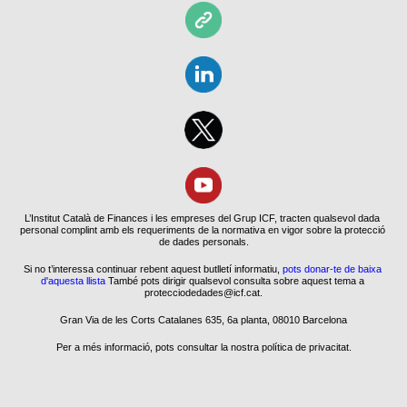
L’Institut Català de Finances i les empreses del Grup ICF, tracten qualsevol dada 
personal complint amb els requeriments de la normativa en vigor sobre la protecció 
de dades personals.
Si no t’interessa continuar rebent aquest butlletí informatiu, 
pots donar-te de baixa 
d'aquesta llista
 També pots dirigir qualsevol consulta sobre aquest tema a 
protecciodedades@icf.cat.
Gran Via de les Corts Catalanes 635, 6a planta, 08010 Barcelona
Per a més informació, pots consultar la nostra política de privacitat.