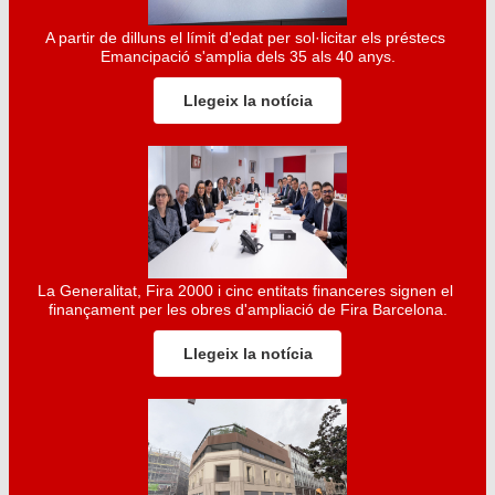
A partir de dilluns el límit d'edat per sol·licitar els préstecs 
Emancipació s'amplia dels 35 als 40 anys.
Llegeix la notícia
La Generalitat, Fira 2000 i cinc entitats financeres signen el 
finançament per les obres d'ampliació de Fira Barcelona.
Llegeix la notícia