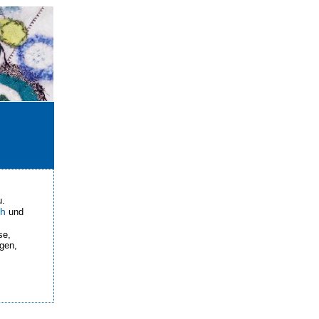
u.
ch
und
se,
ngen,