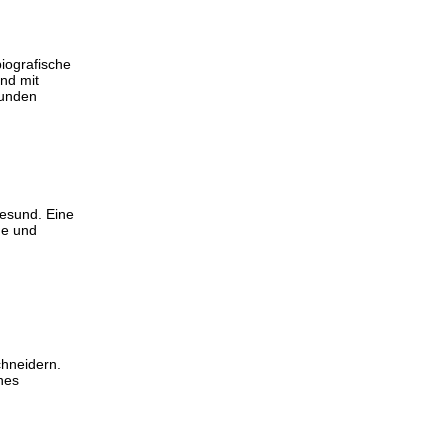
biografische
nd mit
bunden
esund. Eine
he und
chneidern.
nes