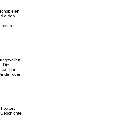
rchspielen,
 die den
l und mit
kungsvollen
. Die
text klar
Kinder oder
Theaters
 Geschichte