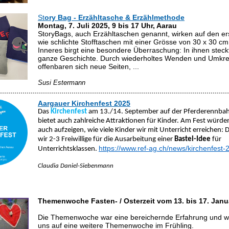
St
ory Bag - Erzähltasche & Erzählmethode
Montag, 7. Juli 2025, 9 bis 17 Uhr, Aarau
StoryBags, auch Erzähltaschen genannt, wirken auf den ers
wie schlichte Stofftaschen mit einer Grösse von 30 x 30 cm
Inneres birgt eine besondere Überraschung: In ihnen steck
ganze Geschichte. Durch wiederholtes Wenden und Umkr
offenbaren sich neue Seiten, ...
Susi Estermann
Aargauer Kirchenfest 2025
Das
Kirchenfest
am 13./14. September auf der Pferderennbah
bietet auch zahlreiche Attraktionen für Kinder. Am Fest würde
auch aufzeigen, wie viele Kinder wir mit Unterricht erreichen:
wir 2-3 Freiwillige für die Ausarbeitung einer
Bastel-Idee
für
https://www.ref-ag.ch/news/kirchenfest-
Unterrichtsklassen.
Claudia Daniel-Siebenmann
Themenwoche Fasten- / Osterzeit vom 13. bis 17. Janu
Die Themenwoche war eine bereichernde Erfahrung und wi
uns auf eine weitere Themenwoche im Frühling.