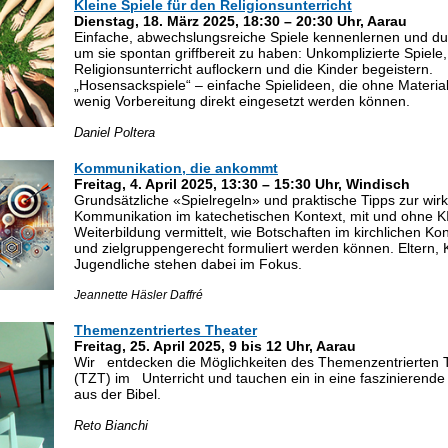
Kleine Spiele für den Religionsunterricht
Dienstag, 18. März 2025, 18:30 – 20:30 Uhr, Aarau
Einfache, abwechslungsreiche Spiele kennenlernen und du
um sie spontan griffbereit zu haben: Unkomplizierte Spiele,
Religionsunterricht auflockern und die Kinder begeistern.
„Hosensackspiele“ – einfache Spielideen, die ohne Materia
wenig Vorbereitung direkt eingesetzt werden können.
Daniel Poltera
Kommunikation
, die ankommt
Freitag, 4. April 2025, 13:30 – 15:30 Uhr, Windisch
Grundsätzliche «Spielregeln» und praktische Tipps zur wir
Kommunikation im katechetischen Kontext, mit und ohne KI
Weiterbildung vermittelt, wie Botschaften im kirchlichen Kon
und zielgruppengerecht formuliert werden können. Eltern, 
Jugendliche stehen dabei im Fokus.
Jeannette Häsler Daffré
Themenzentriertes Theater
Freitag, 25. April 2025, 9 bis 12 Uhr, Aarau
Wir entdecken die Möglichkeiten des Themenzentrierten 
(TZT) im Unterricht und tauchen ein in eine faszinierende
aus der Bibel.
Reto Bianchi