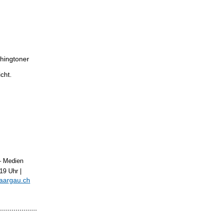
hingtoner
cht.
– Medien
19 Uhr |
aargau.ch