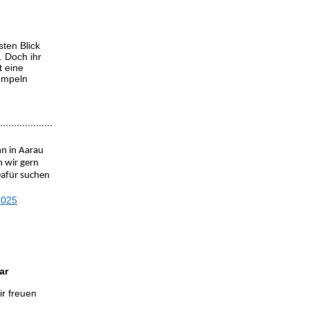
ten Blick
. Doch ihr
t eine
empeln
n in Aarau
n wir gern
 Dafür suchen
2025
ar
r freuen