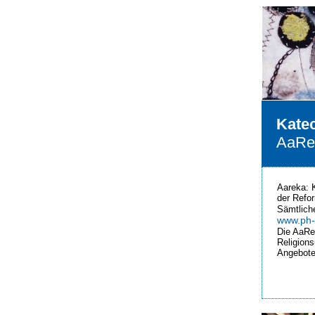
Katec
AaRe
‌Aareka: 
der Refo
Sämtlich
www.ph-
Die AaRe
Religions
Angebote