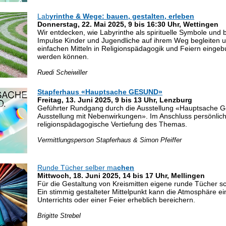
Lab
yrinthe & Wege: bauen, gestalten, erleben
Donnerstag, 22. Mai 2025, 9 bis 16:30 Uhr, Wettingen
Wir entdecken, wie Labyrinthe als spirituelle Symbole und 
Impulse Kinder und Jugendliche auf ihrem Weg begleiten u
einfachen Mitteln in Religionspädagogik und Feiern einge
werden können.
Ruedi Scheiwiller
Stapferhaus
«Hauptsache GESUND»
Freitag, 13. Juni 2025, 9 bis 13 Uhr, Lenzburg
Geführter Rundgang durch die Ausstellung «Hauptsache G
Ausstellung mit Nebenwirkungen». Im Anschluss persönlic
religionspädagogische Vertiefung des Themas.
Vermittlungsperson Stapferhaus & Simon Pfeiffer
Runde Tücher selber ma
chen
Mittwoch, 18. Juni 2025, 14 bis 17 Uhr, Mellingen
Für die Gestaltung von Kreismitten eigene runde Tücher s
Ein stimmig gestalteter Mittelpunkt kann die Atmosphäre ei
Unterrichts oder einer Feier erheblich bereichern.
Brigitte Strebel