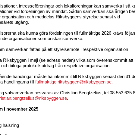
sationer, intresseföreningar och lokalföreningar kan samverka i så k
ationer vid fördelningen av mandat. Sådan samverkan ska årligen be
e organisation och meddelas Riksbyggens styrelse senast vid
sårets utgång.
visorerna ska kunna göra fördelningen till fullmäktige 2026 krävs följa
nde organisationer som önskar samverka:
om samverkan fattas på ett styrelsemöte i respektive organisation
a Riksbyggen i mejl (se adress nedan) vilka som överenskommit att
ch bifoga protokollsutdrag från respektive organisation
ående handlingar måste ha inkommit till Riksbyggen senast den 31 
a handlingarna till
fullmaktige.riksbyggen@riksbyggen.se
.
ng valsamverkan besvaras av Christian Bengtzelius, tel 08-553 635 8
ristian.bengtzelius@riksbyggen.se
.
m i november 2025
g hälsning