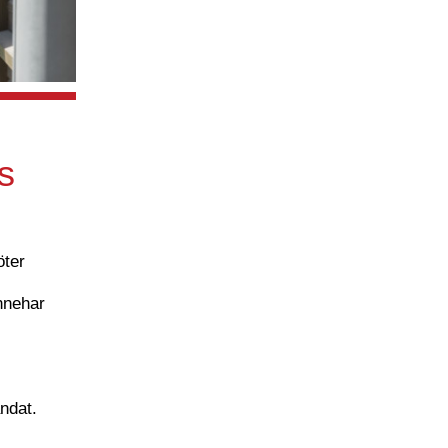
s
öter
innehar
ndat.