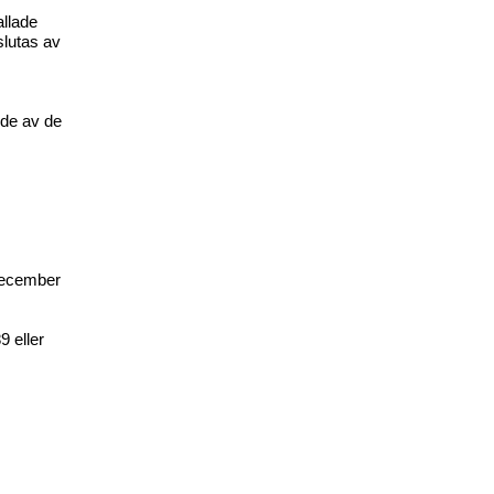
allade
slutas av
nde av de
december
9 eller