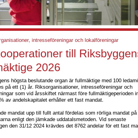
organisationer, intresseföreningar och lokalföreningar
ooperationer till Riksbyggen
mäktige 2026
ens högsta beslutande organ är fullmäktige med 100 ledam
s på ett (1) år. Riksorganisationer, intresseföreningar och
eningar som vid årsskiftet närmast före fullmäktigeperioden 
% av andelskapitalet erhåller ett fast mandat.
de mandat upp till fullt antal fördelas som rörliga mandat på
arna enligt den jämkade uddatalsmetoden. Vid senaste
ngen den 31/12 2024 krävdes det 8762 andelar för ett fast ma