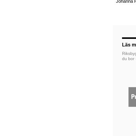
Johanna F
Läs m
Riksbyg
du bor 