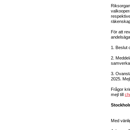
Riksorgani
valkooper
respektiv
räkenskap
För att re
andelsäga
1. Beslut 
2. Meddel
samverka o
3. Ovanst
2025. Mejl
Frågor kri
mejl till
ch
Stockhol
Med vänli