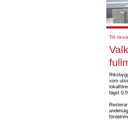
Till riks
Valk
full
Riksbygg
som utse
lokalför
lägst 0,5
Resteran
andelsäg
fördelni