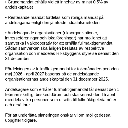
• Grundmandat erhålls vid ett innehav av minst 0,5% av
andelskapitalet
• Resterande mandat fördelas som rörliga mandat på
andelsägarna enligt den jämkade uddatalsmetoden
• Andelsägande organisationer (riksorganisationer,
intresseföreningar och lokalföreningar) har möjlighet att
samverka i valkooperativ för att erhålla fullmäktigemandat.
Sådan samverkan ska årligen beslutas av respektive
organisation och meddelas Riksbyggens styrelse senast den
31 december.
Fördelningen av fullmäktigemandat för tolvmånadersperioden
maj 2026 - april 2027 baseras på de andelsägande
organisationernas andelskapital den 31 december 2025.
Andelsägare som erhåller fullmäktigemandat får senast den 1
februari skriftligt besked därom och ska senast den 15 april
meddela vilka personer som utsetts till fullmäktigeledamöter
och ersättare.
För att underlätta planeringen önskar vi om möjligt dessa
uppgifter tidigare.