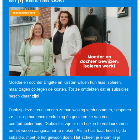
en jij kant het ook!
Moeder en dochter Brigitte en Kirsten wilden hun huis isoleren,
maar zagen op tegen de kosten. Tot ze ontdekten dat er subsidies
beschikbaar zijn!
Dankzij deze steun konden ze hun woning verduurzamen, besparen
ze flink op hun energierekening én genieten ze van een
comfortabeler huis.
“Subsidies zijn er om huizen te verduurzamen
en het wonen aangenamer te maken. Als je huis baat heeft bij de
subsidie, moet je het gewoon doen. Het scheelt je enorm in je