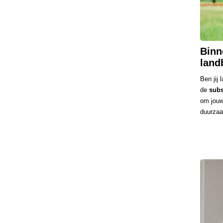
Binn
land
Ben jij
de
subs
om jouw
duurzaa