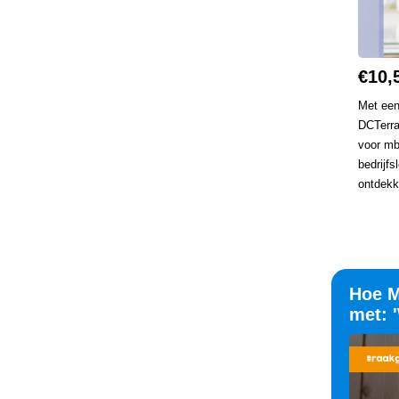
€10,
Met een
DCTerra
voor mb
bedrijf
ontdekk
Hoe M
met: 