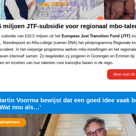
5 miljoen JTF-subsidie voor regionaal mbo-tale
 subsidie van €10,5 miljoen uit het
Europese Just Transition Fund (JTF)
st
, Noorderpoort en Alfa-college (samen DNA) het pilotprogramma Regionale kr
o-talent.
In het vierjarige programma werken mbo-instellingen en het regional
sleven intensief samen. Zo begeleiden zij jongeren in Groningen en Emmen bij 
en en inzetten van hun talenten voor kansrijke banen in de regio.
Meer over dit 
artin Voorma bewijst dat een goed idee vaak b
'Wat nou als…'