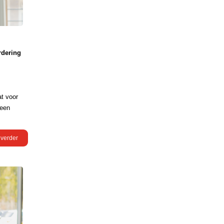
rdering
at voor
 een
 verder