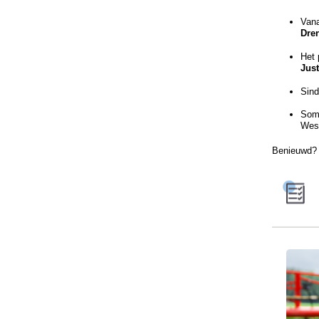
Vana
Dre
Het 
Just
Sind
Soms
West
Benieuwd? 