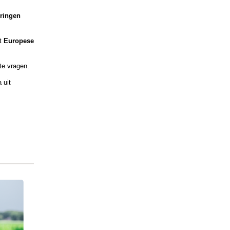
eringen
et
Europese
te vragen.
 uit