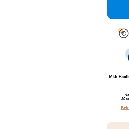
Mkb Haal
Aa
30 n
Beki