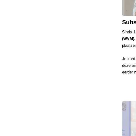
Subs
Sinds 1
(WVM).
plaatse
Je kunt
deze ein
eerder 