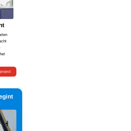
nt
arten
acht
e
het
project
egint