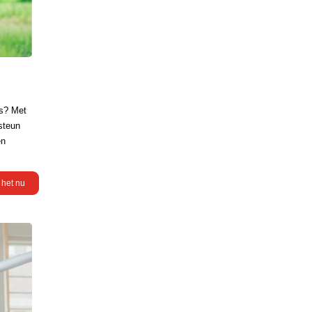
es? Met
 steun
en
 het nu