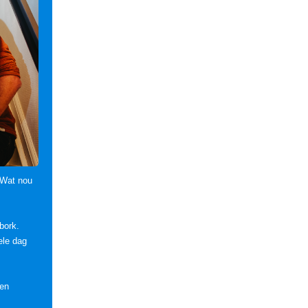
“Wat nou
bork.
ele dag
 en