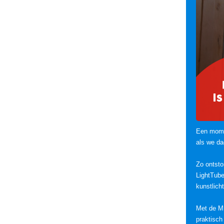
Een momen
als we da
Zo ontsto
LightTube
kunstlicht
Met de MI
praktisch