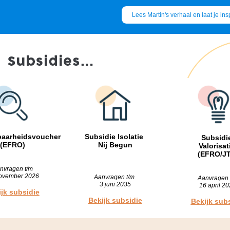
Lees Martin's verhaal en laat je ins
baarheidsvoucher
Subsidie Isolatie
Subsidi
(EFRO)
Nij Begun
Valorisat
(EFRO/JT
nvragen t/m
ovember 2026
Aanvragen t/m
Aanvragen 
3 juni 2035
16 april
20
jk subsidie
Bekijk subsidie
Bekijk sub