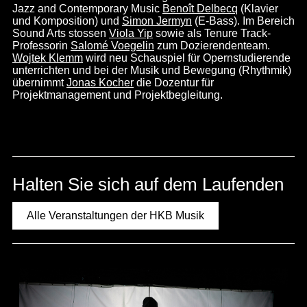
Jazz and Contemporary Music
Benoît Delbecq
(Klavier
und Komposition) und
Simon Jermyn
(E-Bass). Im Bereich
Sound Arts stossen
Viola Yip
sowie als Tenure Track-
Professorin
Salomé Voegelin
zum Dozierendenteam.
Wojtek Klemm
wird neu Schauspiel für Opernstudierende
unterrichten und bei der Musik und Bewegung (Rhythmik)
übernimmt
Jonas Kocher
die Dozentur für
Projektmanagement und Projektbegleitung.
Halten Sie sich auf dem Laufenden
Alle Veranstaltungen der HKB Musik