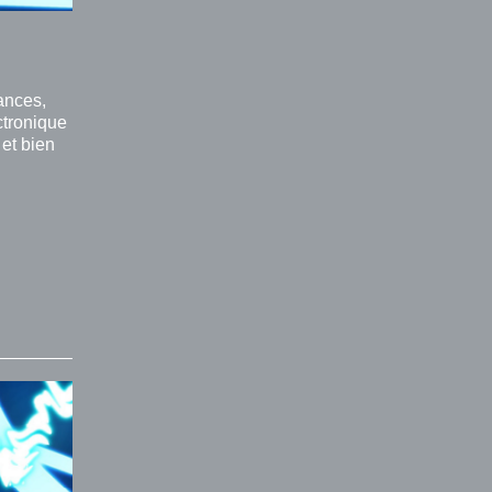
ances,
ctronique
 et bien