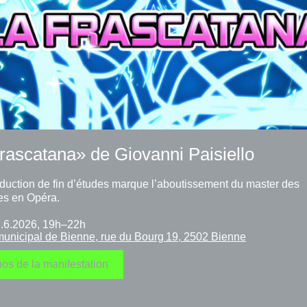
rascatana» de Giovanni Paisiello
duction de fin d’études marque l’aboutissement du master des
es en Opéra.
/7.6.2026, 19h–22h
municipal de Bienne, rue du Bourg 19, 2502 Bienne
os de la manifestation