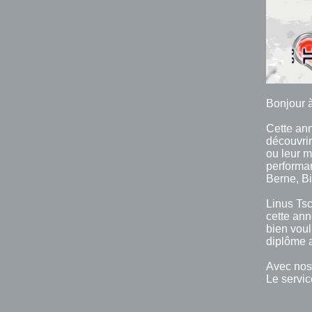
Bonjour à
Cette ann
découvrir
ou leur m
performan
Berne, B
Linus Tsc
cette ann
bien voul
diplôme a
Avec nos 
Le servi