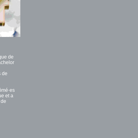
ique de
achelor
,
s de
plômé·es
ue et a
 de