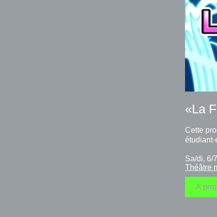
«La F
Cette pro
étudiant·
Sa/di, 6
Théâtre 
À prop