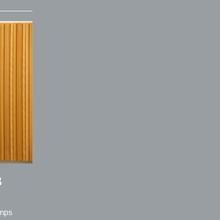
B
emps