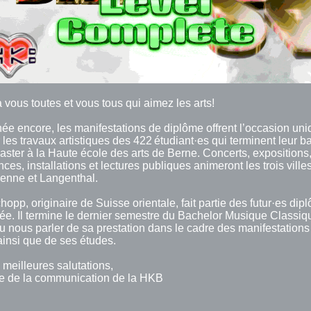
 vous toutes et vous tous qui aimez les arts!
ée encore, les manifestations de diplôme offrent l’occasion un
 les travaux artistiques des 422 étudiant·es qui terminent leur b
aster à la Haute école des arts de Berne. Concerts, expositions
ces, installations et lectures publiques animeront les trois ville
ienne et Langenthal.
hopp, originaire de Suisse orientale, fait partie des futur·es di
ée. Il termine le dernier semestre du Bachelor Musique Classiq
u nous parler de sa prestation dans le cadre des manifestations
insi que de ses études.
meilleures salutations,
ce de la communication de la HKB