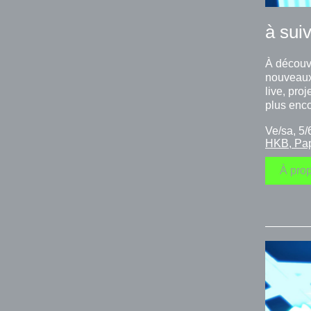
à sui
À découvr
nouveaux 
live, proj
plus enco
Ve/sa, 5
HKB, Pap
À prop