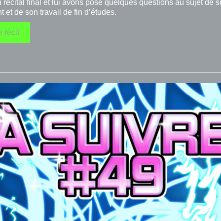
 récital final et lui avons posé quelques questions au sujet de 
t et de son travail de fin d’études.
e récit