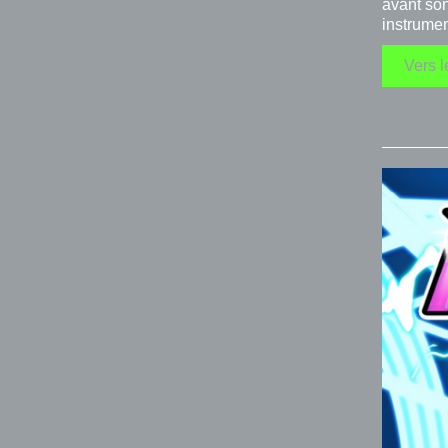
avant son
instrumen
Vers l