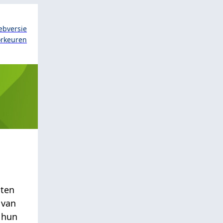
ebversie
orkeuren
sten
 van
 hun