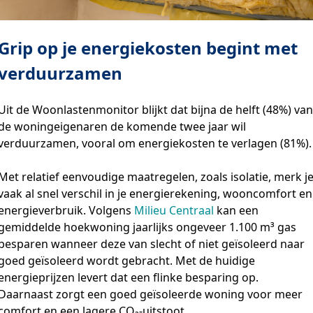
Grip op je energiekosten begint met
verduurzamen
Uit de Woonlastenmonitor blijkt dat bijna de helft (48%) van
de woningeigenaren de komende twee jaar wil
verduurzamen, vooral om energiekosten te verlagen (81%)
Met relatief eenvoudige maatregelen, zoals isolatie, merk j
vaak al snel verschil in je energierekening, wooncomfort en
energieverbruik. Volgens
Milieu Centraal
kan een
gemiddelde hoekwoning jaarlijks ongeveer 1.100 m³ gas
besparen wanneer deze van slecht of niet geïsoleerd naar
goed geïsoleerd wordt gebracht. Met de huidige
energieprijzen levert dat een flinke besparing op.
Daarnaast zorgt een goed geïsoleerde woning voor meer
comfort en een lagere CO₂-uitstoot.