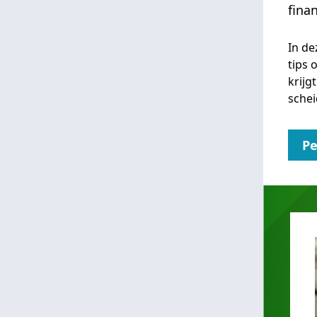
fina
In de
tips 
krijg
schei
Pe