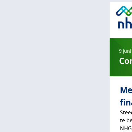
‌9 jun
Co
Me
fi
Stee
te b
NHG.