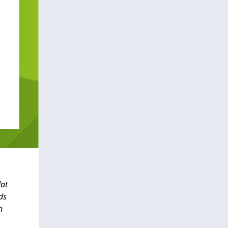
dat
ds
n