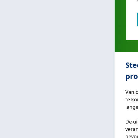
Ste
pro
Van 
te ko
lange
De u
veran
gevo