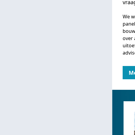
vraa
We wi
panel
bouw
over 
uitoe
advis
Me