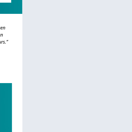
gen
an
rs.”