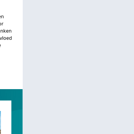
en
or
enken
nvloed
e