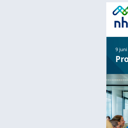
‌9 jun
Pr