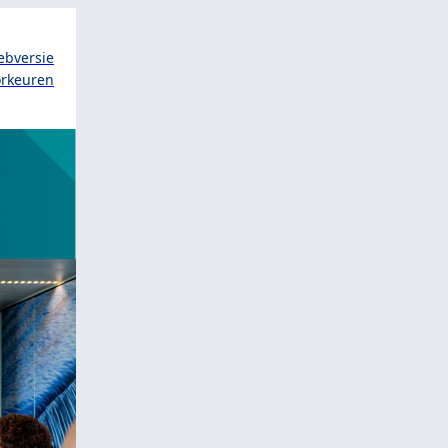
ebversie
orkeuren