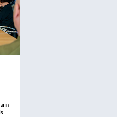
arin
le