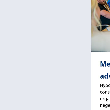
Me
ad
Hypo
cons
orga
nege