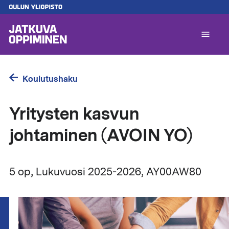
Hyppää
pääsisältöön
A
l
1
Koulutushaku
Yritysten kasvun
johtaminen (AVOIN YO)
5 op
, Lukuvuosi 2025-2026
, AY00AW80