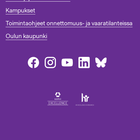
n
i
Kampukset
s
Toimintaohjeet onnettomuus- ja vaaratilanteissa
t
e
Oulun kaupunki
e
n
l
i
n
k
i
t
1