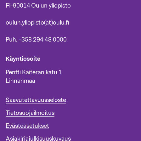
FI-90014 Oulun yliopisto
oulun.yliopisto(at)oulu.fi
Puh. +358 294 48 0000
Käyntiosoite
Pentti Kaiteran katu 1
Linnanmaa
A
Saavutettavuusseloste
l
Tietosuojailmoitus
a
t
Evästeasetukset
u
n
Asiakirjajulkisuuskuvaus