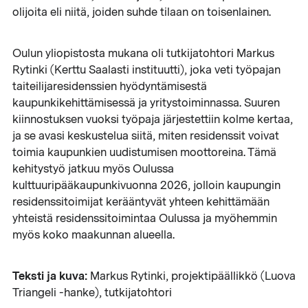
olijoita eli niitä, joiden suhde tilaan on toisenlainen.
Oulun yliopistosta mukana oli tutkijatohtori Markus
Rytinki (Kerttu Saalasti instituutti), joka veti työpajan
taiteilijaresidenssien hyödyntämisestä
kaupunkikehittämisessä ja yritystoiminnassa. Suuren
kiinnostuksen vuoksi työpaja järjestettiin kolme kertaa,
ja se avasi keskustelua siitä, miten residenssit voivat
toimia kaupunkien uudistumisen moottoreina. Tämä
kehitystyö jatkuu myös Oulussa
kulttuuripääkaupunkivuonna 2026, jolloin kaupungin
residenssitoimijat kerääntyvät yhteen kehittämään
yhteistä residenssitoimintaa Oulussa ja myöhemmin
myös koko maakunnan alueella.
Teksti ja kuva:
Markus Rytinki, projektipäällikkö (Luova
Triangeli -hanke), tutkijatohtori