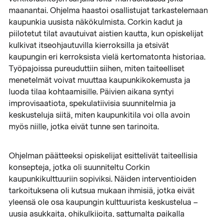
maanantai. Ohjelma haastoi osallistujat tarkastelemaan
kaupunkia uusista näkökulmista. Corkin kadut ja
piilotetut tilat avautuivat aistien kautta, kun opiskelijat
kulkivat itseohjautuvilla kierroksilla ja etsivät
kaupungin eri kerroksista vielä kertomatonta historiaa.
Työpajoissa pureuduttiin siihen, miten taiteelliset
menetelmät voivat muuttaa kaupunkikokemusta ja
luoda tilaa kohtaamisille. Päivien aikana syntyi
improvisaatiota, spekulatiivisia suunnitelmia ja
keskusteluja siitä, miten kaupunkitila voi olla avoin
myös niille, jotka eivät tunne sen tarinoita.
Ohjelman päätteeksi opiskelijat esittelivät taiteellisia
konsepteja, jotka oli suunniteltu Corkin
kaupunkikulttuuriin sopiviksi. Näiden interventioiden
tarkoituksena oli kutsua mukaan ihmisiä, jotka eivät
yleensä ole osa kaupungin kulttuurista keskustelua –
uusia asukkaita, ohikulkijoita, sattumalta paikalla