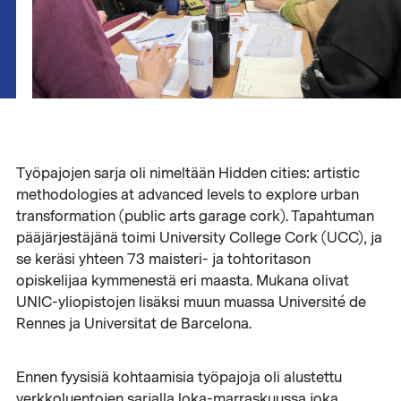
Työpajojen sarja oli nimeltään Hidden cities: artistic
methodologies at advanced levels to explore urban
transformation (public arts garage cork). Tapahtuman
pääjärjestäjänä toimi University College Cork (UCC), ja
se keräsi yhteen 73 maisteri- ja tohtoritason
opiskelijaa kymmenestä eri maasta. Mukana olivat
UNIC-yliopistojen lisäksi muun muassa Université de
Rennes ja Universitat de Barcelona.
Ennen fyysisiä kohtaamisia työpajoja oli alustettu
verkkoluentojen sarjalla loka-marraskuussa joka