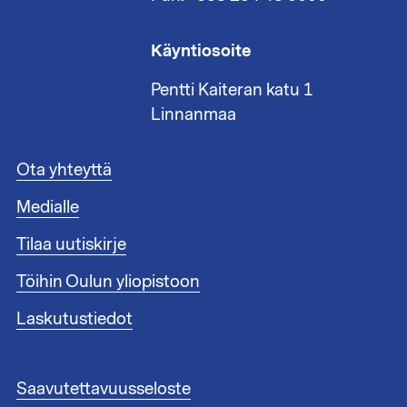
Käyntiosoite
Pentti Kaiteran katu 1
Linnanmaa
A
Ota yhteyttä
l
Medialle
a
t
Tilaa uutiskirje
u
n
Töihin Oulun yliopistoon
n
i
Laskutustiedot
s
t
e
A
Saavutettavuusseloste
e