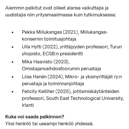
Aiemmin palkitut ovat olleet alansa vaikuttajia ja
uudistajia niin yritysmaailmassa kuin tutkimuksessa:
Pekka Miilukangas (2021), Miilukangas-
konsernin toimitusjohtaja
Ulla Hytti (2022), yrittäjyyden professori, Turun
yliopisto, ECSB:n presidentti
Mika Haavisto (2023),
Omistajanvaihdosfoorumin perustaja
Liisa Hanén (2024), Mikro- ja yksinyrittäjät ry:n
perustaja ja toiminnanjohtaja
Felicity Kelliher (2025), johtamiskäytänteiden
professori, South East Technological University,
Irlanti
Kuka voi saada palkinnon?
Yksi henkilö tai useampi henkilö yhdessä.