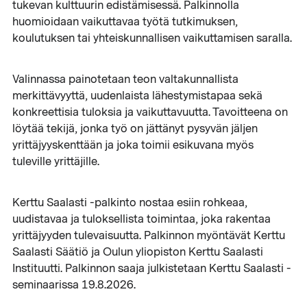
tukevan kulttuurin edistämisessä. Palkinnolla
huomioidaan vaikuttavaa työtä tutkimuksen,
koulutuksen tai yhteiskunnallisen vaikuttamisen saralla.
Valinnassa painotetaan teon valtakunnallista
merkittävyyttä, uudenlaista lähestymistapaa sekä
konkreettisia tuloksia ja vaikuttavuutta. Tavoitteena on
löytää tekijä, jonka työ on jättänyt pysyvän jäljen
yrittäjyyskenttään ja joka toimii esikuvana myös
tuleville yrittäjille.
Kerttu Saalasti -palkinto nostaa esiin rohkeaa,
uudistavaa ja tuloksellista toimintaa, joka rakentaa
yrittäjyyden tulevaisuutta. Palkinnon myöntävät Kerttu
Saalasti Säätiö ja Oulun yliopiston Kerttu Saalasti
Instituutti. Palkinnon saaja julkistetaan Kerttu Saalasti -
seminaarissa 19.8.2026.