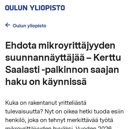
Hyppää
pääsisältöön
Oulun yliopisto
Ehdota mikroyrittäjyyden
suunnannäyttäjää – Kerttu
Saalasti -palkinnon saajan
haku on käynnissä
Kuka on rakentanut yritteliästä
tulevaisuutta? Nyt on oikea hetki tuoda esiin
henkilö, joka on tehnyt merkittävää työtä
mikroyrittäjyyden hyväksi. Vuoden 2026