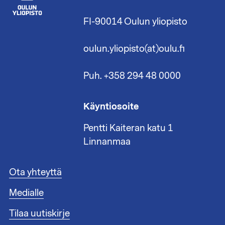
FI-90014 Oulun yliopisto
oulun.yliopisto(at)oulu.fi
Puh. +358 294 48 0000
Käyntiosoite
Pentti Kaiteran katu 1
Linnanmaa
A
Ota yhteyttä
l
Medialle
a
t
Tilaa uutiskirje
u