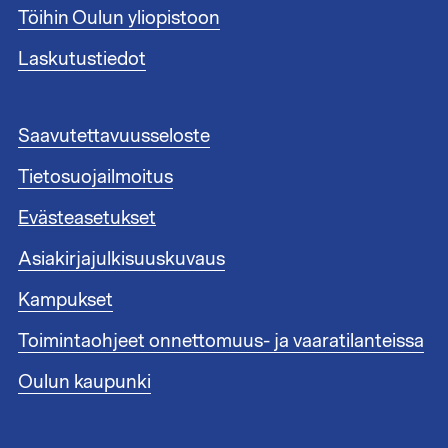
n
Töihin Oulun yliopistoon
n
i
Laskutustiedot
s
t
e
A
Saavutettavuusseloste
e
l
n
Tietosuojailmoitus
a
l
t
i
Evästeasetukset
u
n
n
Asiakirjajulkisuuskuvaus
k
n
i
i
Kampukset
t
s
1
Toimintaohjeet onnettomuus- ja vaaratilanteissa
t
e
Oulun kaupunki
e
n
l