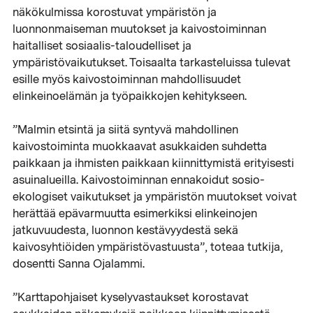
näkökulmissa korostuvat ympäristön ja
luonnonmaiseman muutokset ja kaivostoiminnan
haitalliset sosiaalis-taloudelliset ja
ympäristövaikutukset. Toisaalta tarkasteluissa tulevat
esille myös kaivostoiminnan mahdollisuudet
elinkeinoelämän ja työpaikkojen kehitykseen.
”Malmin etsintä ja siitä syntyvä mahdollinen
kaivostoiminta muokkaavat asukkaiden suhdetta
paikkaan ja ihmisten paikkaan kiinnittymistä erityisesti
asuinalueilla. Kaivostoiminnan ennakoidut sosio-
ekologiset vaikutukset ja ympäristön muutokset voivat
herättää epävarmuutta esimerkiksi elinkeinojen
jatkuvuudesta, luonnon kestävyydestä sekä
kaivosyhtiöiden ympäristövastuusta”, toteaa tutkija,
dosentti Sanna Ojalammi.
”Karttapohjaiset kyselyvastaukset korostavat