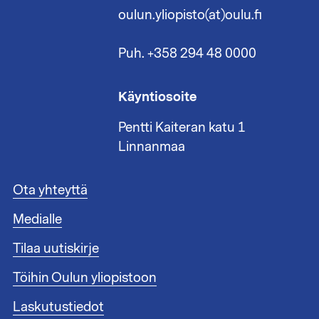
oulun.yliopisto(at)oulu.fi
Puh. +358 294 48 0000
Käyntiosoite
Pentti Kaiteran katu 1
Linnanmaa
A
Ota yhteyttä
l
Medialle
a
t
Tilaa uutiskirje
u
n
Töihin Oulun yliopistoon
n
i
Laskutustiedot