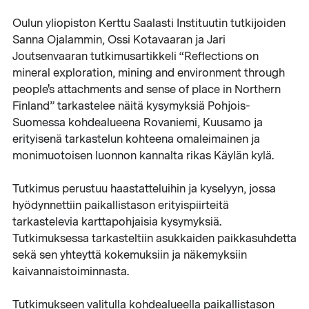
Oulun yliopiston Kerttu Saalasti Instituutin tutkijoiden
Sanna Ojalammin, Ossi Kotavaaran ja Jari
Joutsenvaaran tutkimusartikkeli “Reflections on
mineral exploration, mining and environment through
people's attachments and sense of place in Northern
Finland” tarkastelee näitä kysymyksiä Pohjois-
Suomessa kohdealueena Rovaniemi, Kuusamo ja
erityisenä tarkastelun kohteena omaleimainen ja
monimuotoisen luonnon kannalta rikas Käylän kylä.
Tutkimus perustuu haastatteluihin ja kyselyyn, jossa
hyödynnettiin paikallistason erityispiirteitä
tarkastelevia karttapohjaisia kysymyksiä.
Tutkimuksessa tarkasteltiin asukkaiden paikkasuhdetta
sekä sen yhteyttä kokemuksiin ja näkemyksiin
kaivannaistoiminnasta.
Tutkimukseen valitulla kohdealueella paikallistason