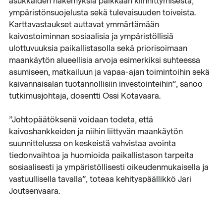
asukkaiden näkemyksiä paikkaan kiinnittymisestä,
ympäristönsuojelusta sekä tulevaisuuden toiveista.
Karttavastaukset auttavat ymmärtämään
kaivostoiminnan sosiaalisia ja ympäristöllisiä
ulottuvuuksia paikallistasolla sekä priorisoimaan
maankäytön alueellisia arvoja esimerkiksi suhteessa
asumiseen, matkailuun ja vapaa-ajan toimintoihin sekä
kaivannaisalan tuotannollisiin investointeihin”, sanoo
tutkimusjohtaja, dosentti Ossi Kotavaara.
”Johtopäätöksenä voidaan todeta, että
kaivoshankkeiden ja niihin liittyvän maankäytön
suunnittelussa on keskeistä vahvistaa avointa
tiedonvaihtoa ja huomioida paikallistason tarpeita
sosiaalisesti ja ympäristöllisesti oikeudenmukaisella ja
vastuullisella tavalla”, toteaa kehityspäällikkö Jari
Joutsenvaara.