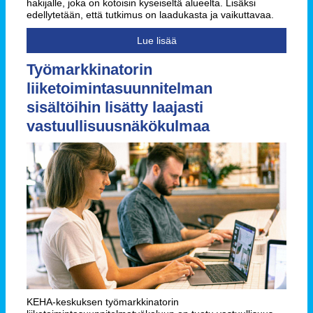
hakijalle, joka on kotoisin kyseiseltä alueelta. Lisäksi
edellytetään, että tutkimus on laadukasta ja vaikuttavaa.
Lue lisää
Työmarkkinatorin
liiketoimintasuunnitelman
sisältöihin lisätty laajasti
vastuullisuusnäkökulmaa
KEHA-keskuksen työmarkkinatorin