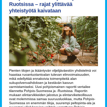
Ruotsissa – rajat ylittävää
yhteistyötä kaivataan
Pienten tilojen ja ikääntyvän viljelijäväestön yhdistelmä voi
haastaa ruoantuotantoalan tulevan elinvoimaisuuden,
mikä edellyttää ennakoivia toimenpiteitä alan
sukupolvenvaihdoksen ja kestävän kasvun
varmistamiseksi. Uusi pohjoismainen raportti vertailee
tilannetta Pohjois-Suomessa ja -Ruotsissa. Raportin
mukaan elintarvikkeiden jalostus ja elintarviketeollisuus
ovat molemmissa samaa suuruusluokkaa, mutta Pohjois-
Suomessa on enemmän tiloja, suurempi peltopinta-ala ja
suurempi viljelykasvien vaihtelu verrattuna Pohjois-