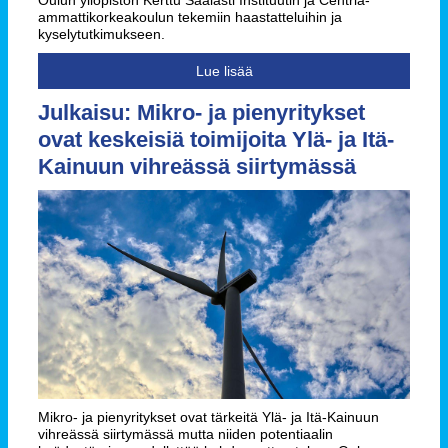
Oulun yliopiston Kerttu Saalasti Instituutin ja Centria-
ammattikorkeakoulun tekemiin haastatteluihin ja
kyselytutkimukseen.
Lue lisää
Julkaisu: Mikro- ja pienyritykset
ovat keskeisiä toimijoita Ylä- ja Itä-
Kainuun vihreässä siirtymässä
Mikro- ja pienyritykset ovat tärkeitä Ylä- ja Itä-Kainuun
vihreässä siirtymässä mutta niiden potentiaalin