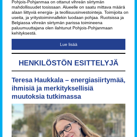
Pohjois-Pohjanmaa on ottanut vihreän siirtymän
mahdollisuudet tosissaan. Alueelle on saatu mittava määrä
alaan liittyviä energia- ja teollisuusinvestointeja. Toimijoita on
useita, ja yritystoiminnallekin luodaan pohjaa. Ruotsissa ja
Belgiassa vihreän siirtymän parissa toimineena
paluumuuttajana olen ilahtunut Pohjois-Pohjanmaan
kehityksestä.
Lue lisää
HENKILÖSTÖN ESITTELYJÄ
Teresa Haukkala – energiasiirtymää,
ihmisiä ja merkityksellisiä
muutoksia tutkimassa