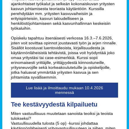
ajankohtaiset työkalut ja selkeän kokonaiskuvan yritysten
kasvun johtamisesta teoriasta käytäntöön. Kurssilla
perehdytään mm. yritysten kasvuvaiheisiin ja
erityispiirteisiin, kasvun taloudelliseen ja
henkilöstöjohtamiseen sekä kasvunhallinnan keskeisiin
työkaluihin.
Opiskelu tapahtuu itsenäisesti verkossa 16.3.–7.6.2026,
joten voit sovittaa opinnot joustavasti työn ja arjen rinnalle.
Sisällöt koostuvat luentovideoista, kirjallisuudesta ja
käytännönläheisistä tehtävistä, joissa voit hyödyntää joko
omaa yritystäsi tai case-esimerkkiä. Kurssi sopii
erinomaisesti yrittäjille, yrittäjyydestä kiinnostuneille,
yritysneuvojille sekä korkeakoulutetuille ja opiskelijoille,
jotka haluavat ymmärtää yritysten kasvua ja sen
johtamista syvällisemmin.
Lue lisää ja ilmoittaudu mukaan 10.4.2026
mennessä
Tee kestävyydestä kilpailuetu
Miten vastuullisuus muutetaan sanoista teoiksi ja teoista
tulokseksi?
Vastuullisuudella tulosta (5 op) -kurssi johdattaa
käytännönläheisesti yritysvastuullisuuteen ja siihen, miten