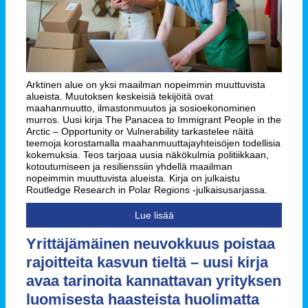
Arktinen alue on yksi maailman nopeimmin muuttuvista
alueista. Muutoksen keskeisiä tekijöitä ovat
maahanmuutto, ilmastonmuutos ja sosioekonominen
murros. Uusi kirja The Panacea to Immigrant People in the
Arctic – Opportunity or Vulnerability tarkastelee näitä
teemoja korostamalla maahanmuuttajayhteisöjen todellisia
kokemuksia. Teos tarjoaa uusia näkökulmia politiikkaan,
kotoutumiseen ja resilienssiin yhdellä maailman
nopeimmin muuttuvista alueista. Kirja on julkaistu
Routledge Research in Polar Regions -julkaisusarjassa.
Lue lisää
Yrittäjämäinen neuvokkuus poistaa
rajoitteita kasvun tieltä – uusi kirja
avaa tarinoita kannattavan yrityksen
luomisesta haasteista huolimatta