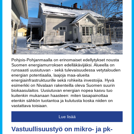
Pohjois-Pohjanmaalla on erinomaiset edellytykset nousta
Suomen energiamurroksen edelläkävijäksi. Alueella on
runsaasti uusiutuvan - sekä tulevaisuudessa vetytalouden
energian potentiaalia, laajoja maa-alueita
energiainfrastruktuurille sekä rohkeita investoijia. Hyvä
esimerkki on Nivalaan rakenteilla oleva Suomen suurin
biokaasulaitos. Uusiutuvan energian nopea kasvu tuo
kuitenkin mukanaan haasteen: miten tasapainottaa
etenkin sähkön tuotantoa ja kulutusta koska niiden on
vastattava toisiaan.
Lue lisää
Vastuullisuustyö on mikro- ja pk-