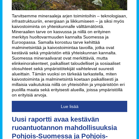
Tarvitsemme mineraaleja arjen toimintoihin – teknologiaan,
infrastruktuuriin, energiaan ja liikkumiseen – ja siksi myös
kaivostoiminta on yhteiskunnalle välttämätöntä.
Mineraalien tarve on kasvussa ja niillä on erityinen
merkitys huoltovarmuuden kannalta Suomessa ja
Euroopassa. Samalla korostuu tarve kehittää
malminetsintää ja kaivostoimintaa tavoilla, jotka ovat
kestäviä sekä ympäristön että yhteiskunnan kannalta.
Suomessa mineraalivarat ovat merkittäviä, mutta
elinkeinorakenteet, paikalliset taloudelliset ja sosiaaliset
olosuhteet sekä ympäristötekijät vaihtelevat suuresti
alueittain. Tämän vuoksi on tärkeää tarkastella, miten
kaivostoiminta ja malminetsintä koetaan paikallisesti ja
millaisia vaikutuksia niillä on yhteisöihin ja ympäristöön eri
puolilla maata sekä erityisesti alueilla, joissa ympäristöllä
on erityisiä arvoja.
Lue lisää
Uusi raportti avaa kestävän
ruoantuotannon mahdollisuuksia
Pohjois-Suomessa ja Pohjois-