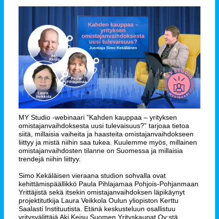
MY Studio -webinaari ”Kahden kauppaa – yrityksen
omistajanvaihdoksesta uusi tulevaisuus?” tarjoaa tietoa
siitä, millaisia vaiheita ja haasteita omistajanvaihdokseen
liittyy ja mistä niihin saa tukea. Kuulemme myös, millainen
omistajanvaihdosten tilanne on Suomessa ja millaisia
trendejä niihin liittyy.
Simo Kekäläisen vieraana studion sohvalla ovat
kehittämispäällikkö Paula Pihlajamaa Pohjois-Pohjanmaan
Yrittäjistä sekä itsekin omistajanvaihdoksen läpikäynyt
projektitutkija Laura Veikkola Oulun yliopiston Kerttu
Saalasti Instituutista. Etänä keskusteluun osallistuu
yritysvälittäjä Aki Keisu Suomen Yrityskaupat Oy:stä.