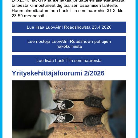
24.-25.4. hackIT!-hanke jatkaa johdattelemalla esittävästä
taiteesta kiinnostuneet digitaalisen osaamisen lähteille.
Huom: ilmoittautuminen hackIT!in seminaareihin 31.3. klo
23.59 mennessä.
Lue lisää LuovAIn! Roadshowsta 23.4.2026
Lue nostoja LuovAIn! Roadshown puhujien
näkökulmista
Lue lisää hackIT!in seminaareista
Yrityskehittäjäfoorumi 2/2026