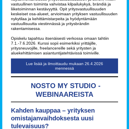
vastuullinen toiminta vahvistaa kilpailukykyä, brändiä ja
liiketoiminnan kestävyyttä. Opit yritysvastuullisuuden
keskeiset osa-alueet, arvioimaan yrityksen vastuullisuuden
nykytilaa ja kehittämistarpeita ja hyödyntämään
vastuullisuutta viestinnässä ja yritysbrändin
rakentamisessa.
Opiskelu tapahtuu itsenäisesti verkossa omaan tahtiin
7.1.-7.6.2026. Kurssi sopii esimerkiksi yrittäjille,
yritysneuvojille, freelancereille sekä yritysten ja
aluekehittämisen asiantuntijatehtävissä toimiville.
Lue lisää ja ilmoittaudu mukaan 26.4.2026
mennessä
NOSTO MY STUDIO -
WEBINAAREISTA
Kahden kauppaa – yrityksen
omistajanvaihdoksesta uusi
tulevaisuus?