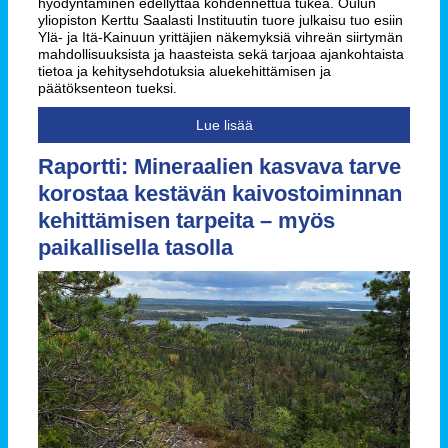
hyödyntäminen edellyttää kohdennettua tukea. Oulun
yliopiston Kerttu Saalasti Instituutin tuore julkaisu tuo esiin
Ylä- ja Itä-Kainuun yrittäjien näkemyksiä vihreän siirtymän
mahdollisuuksista ja haasteista sekä tarjoaa ajankohtaista
tietoa ja kehitysehdotuksia aluekehittämisen ja
päätöksenteon tueksi.
Lue lisää
Raportti: Mineraalien kasvava tarve
korostaa kestävän kaivostoiminnan
kehittämisen tarpeita – myös
paikallisella tasolla