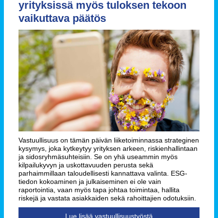
yrityksissä myös tuloksen tekoon
vaikuttava päätös
Vastuullisuus on tämän päivän liiketoiminnassa strateginen
kysymys, joka kytkeytyy yrityksen arkeen, riskienhallintaan
ja sidosryhmäsuhteisiin. Se on yhä useammin myös
kilpailukyvyn ja uskottavuuden perusta sekä
parhaimmillaan taloudellisesti kannattava valinta. ESG-
tiedon kokoaminen ja julkaiseminen ei ole vain
raportointia, vaan myös tapa johtaa toimintaa, hallita
riskejä ja vastata asiakkaiden sekä rahoittajien odotuksiin.
Lue lisää vastuullisuustyöstä