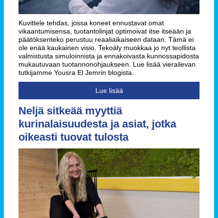
Kuvittele tehdas, jossa koneet ennustavat omat
vikaantumisensa, tuotantolinjat optimoivat itse itseään ja
päätöksenteko perustuu reaaliaikaiseen dataan. Tämä ei
ole enää kaukainen visio. Tekoäly muokkaa jo nyt teollista
valmistusta simuloinnista ja ennakoivasta kunnossapidosta
mukautuvaan tuotannonohjaukseen. Lue lisää vierailevan
tutkijamme Yousra El Jemrin blogista.
Lue lisää
Neljä sitkeää myyttiä
kurinalaisuudesta ja asiat, jotka
oikeasti tuovat tulosta