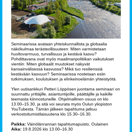
Seminaarissa avataan yhteiskunnallista ja globaalia
näkökulmaa terästeollisuuteen: Miten varmistetaan
huoltovarmuus, turvallisuus ja kestävä kasvu?
Pohdittavana ovat myös maailmanpolitiikan vaikutukset
vientiin: Miten globaalit muutokset näkyvät
kansainvälisessä kasvussa? Mikä tuo resilienssiä
kestävään kasvuun? Seminaarissa nostetaan esiin
tutkimuksen, koulutuksen ja elinkeinoelämän yhteistyötä.
Ylen uutisankkuri Petteri Löppösen juontama seminaari on
suunnattu yrittäjille, asiantuntijoille, päättäjille ja kaikille
teemasta kiinnostuneille. Ohjelmallinen osuus on klo
13.00–15.30, ja sitä voi seurata myös Oulun yliopiston
YouTubesta. Tämän jälkeen tapahtuma jatkuu
verkostoitumistilaisuutena klo 15.30–16.30.
Paikka:
Väinölänrannan tapahtumapuisto, Oulainen
Aika:
19.8.2026 klo 13.00–16.30