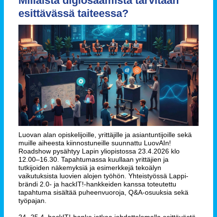
Millaista digiosaamista tarvitaan
esittävässä taiteessa?
Luovan alan opiskelijoille, yrittäjille ja asiantuntijoille sekä
muille aiheesta kiinnostuneille suunnattu LuovAIn!
Roadshow pysähtyy Lapin yliopistossa 23.4.2026 klo
12.00–16.30. Tapahtumassa kuullaan yrittäjien ja
tutkijoiden näkemyksiä ja esimerkkejä tekoälyn
vaikutuksista luovien alojen työhön. Yhteistyössä Lappi-
brändi 2.0- ja hackIT!-hankkeiden kanssa toteutettu
tapahtuma sisältää puheenvuoroja, Q&A-osuuksia sekä
työpajan.