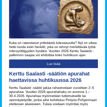
Kuka on rakentanut yritteliästä tulevaisuutta? Nyt on oikea
hetki tuoda esiin henkilö, joka on tehnyt merkittävää työtä
mikroyrittäjyyden hyväksi. Vuoden 2026 Kerttu Saalasti -
palkinnon saajaa voi ehdottaa koko huhtikuun ajan.
Lue lisää
Kerttu Saalasti -säätiön apurahat
haettavissa huhtikuussa 2026
Kerttu Saalasti -säätiö jakaa rahastostaan vuosittain 2–5
apurahaa. Vuoden 2026 apurahahaku on avoinna 1.–
30.4.2026. Apurahaa myönnetään tutkimukselle tai
opinnäytetyölle, jonka aihe kohdistuu Pohjois-Pohjanmaan
eteläosan alueeseen. Tukea voidaan myöntää myös