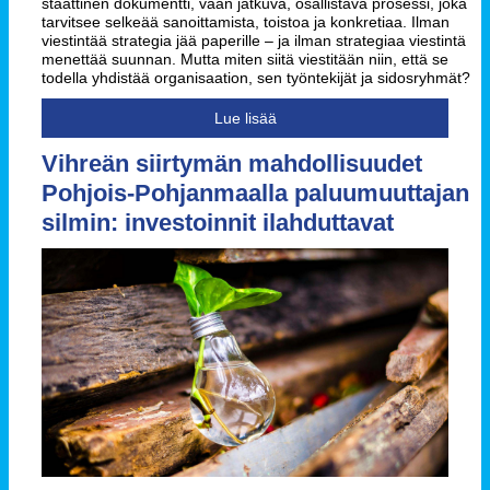
staattinen dokumentti, vaan jatkuva, osallistava prosessi, joka
tarvitsee selkeää sanoittamista, toistoa ja konkretiaa. Ilman
viestintää strategia jää paperille – ja ilman strategiaa viestintä
menettää suunnan. Mutta miten siitä viestitään niin, että se
todella yhdistää organisaation, sen työntekijät ja sidosryhmät?
Lue lisää
Vihreän siirtymän mahdollisuudet
Pohjois-Pohjanmaalla paluumuuttajan
silmin: investoinnit ilahduttavat