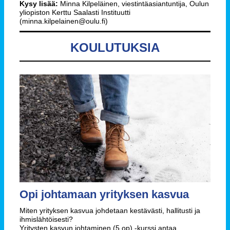
Kysy lisää:
Minna Kilpeläinen, viestintäasiantuntija, Oulun
yliopiston Kerttu Saalasti Instituutti
(minna.kilpelainen@oulu.fi)
KOULUTUKSIA
Opi johtamaan yrityksen kasvua
Miten yrityksen kasvua johdetaan kestävästi, hallitusti ja
ihmislähtöisesti?
Yritysten kasvun johtaminen (5 op) -kurssi antaa