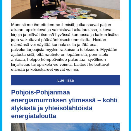
Monesti me ihmettelemme ihmisiä, jotka saavat paljon
aikaan, opiskelevat ja valmistuvat aikataulussa, lukevat
kirjoja ja pitävät itsensä hyvässä kunnossa ja kaiken lisäksi
jopa vaikuttavat pääsääntöisesti onnellisilta. Heidän
elämänsä voi näyttää kurinalaiselta ja tätä osa
palveluntarjoajista myykin ratkaisuna tulokseen. Myydään
ajatusta siitä, että nautinto on lepäämistä, ponnistelu
ankeaa, helppo hömppäviihde palauttaa, syvällinen
kirjallisuus tai opiskelu vie voimia. Laitteet helpottavat
elämää ja kotiaskareet vievät voimia.
Lue lisää
Pohjois-Pohjanmaa
energiamurroksen ytimessä – kohti
älykästä ja yhteisölähtöistä
energiataloutta