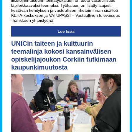
liiketoimintasuunnitelmatyökaluun on tuotu vastuullisuus
läpileikkaavaksi teemaksi. Työkaluun on lisätty laajasti
kestävän kehityksen ja vastuullisen liiketoiminnan sisältöä
KEHA-keskuksen ja VATUPASSI – Vastuullinen tulevaisuus
-hankkeen yhteistyönä.
Lue lisää
UNICin taiteen ja kulttuurin
teemalinja kokosi kansainvälisen
opiskelijajoukon Corkiin tutkimaan
kaupunkimuutosta