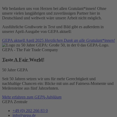
powered by
Usercentrics Consent
Management Platform
Wir bedanken uns von Herzen bei allen Gratulant*innen! Ohne
unsere vielen langjährigen und zuverlässigen Partner hier in
Deutschland und weltweit wäre unsere Arbeit nicht möglich.
Ausführliche Grußworte in Text und Bild gibt es außerdem in
unserer April-Ausgabe von GEPA aktuell:
GEPA aktuell April 2025
Herzlichen Dank an alle Gratulant*innen!
GEPA - The Fair Trade Company
Taste A Fair World
!
50 Jahre GEPA
Seit 50 Jahren setzen wir uns für mehr Gerechtigkeit und
nachhaltige Chancen ein: Blicke mit uns auf Fairness-Momente und
Meilensteine aus fünf Jahrzehnten.
Mehr erfahren
zum GEPA-Jubiläum
GEPA Zentrale
+49 (0) 202 266 83 0
info@gepa.de