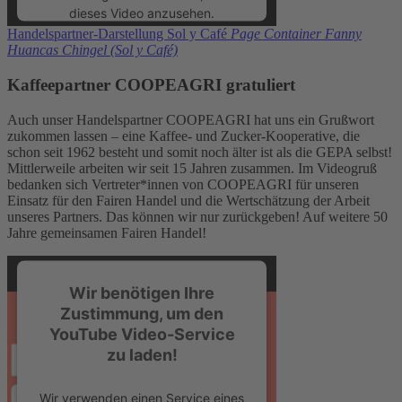
dieses Video anzusehen.
Handelspartner-Darstellung Sol y Café
Page Container Fanny
Huancas Chingel (Sol y Café)
Mehr Informationen
Kaffeepartner COOPEAGRI gratuliert
Akzeptieren
Auch unser Handelspartner COOPEAGRI hat uns ein Grußwort
zukommen lassen – eine Kaffee- und Zucker-Kooperative, die
powered by
Usercentrics Consent
schon seit 1962 besteht und somit noch älter ist als die GEPA selbst!
Management Platform
Mittlerweile arbeiten wir seit 15 Jahren zusammen. Im Videogruß
bedanken sich Vertreter*innen von COOPEAGRI für unseren
Einsatz für den Fairen Handel und die Wertschätzung der Arbeit
unseres Partners. Das können wir nur zurückgeben! Auf weitere 50
Jahre gemeinsamen Fairen Handel!
Wir benötigen Ihre
Zustimmung, um den
YouTube Video-Service
zu laden!
Wir verwenden einen Service eines