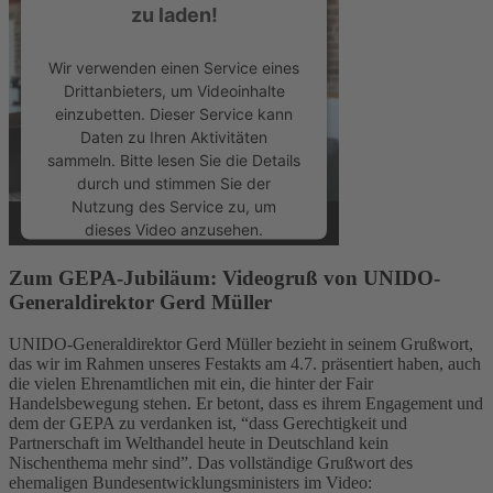
zu laden!
Wir verwenden einen Service eines
Drittanbieters, um Videoinhalte
einzubetten. Dieser Service kann
Daten zu Ihren Aktivitäten
sammeln. Bitte lesen Sie die Details
durch und stimmen Sie der
Nutzung des Service zu, um
dieses Video anzusehen.
Zum GEPA-Jubiläum: Videogruß von UNIDO-
Mehr Informationen
Generaldirektor Gerd Müller
Akzeptieren
UNIDO-Generaldirektor Gerd Müller bezieht in seinem Grußwort,
das wir im Rahmen unseres Festakts am 4.7. präsentiert haben, auch
powered by
Usercentrics Consent
die vielen Ehrenamtlichen mit ein, die hinter der Fair
Handelsbewegung stehen. Er betont, dass es ihrem Engagement und
Management Platform
dem der GEPA zu verdanken ist, “dass Gerechtigkeit und
Partnerschaft im Welthandel heute in Deutschland kein
Nischenthema mehr sind”. Das vollständige Grußwort des
ehemaligen Bundesentwicklungsministers im Video: