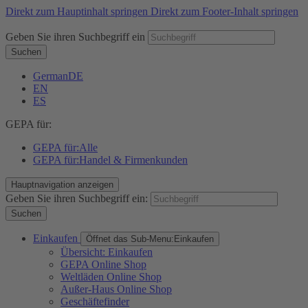
Direkt zum Hauptinhalt springen
Direkt zum Footer-Inhalt springen
Geben Sie ihren Suchbegriff ein
Suchen
German
DE
EN
ES
GEPA für:
GEPA für:
Alle
GEPA für:
Handel & Firmenkunden
Hauptnavigation anzeigen
Geben Sie ihren Suchbegriff ein:
Suchen
Einkaufen
Öffnet das Sub-Menu:
Einkaufen
Übersicht: Einkaufen
GEPA Online Shop
Weltläden Online Shop
Außer-Haus Online Shop
Geschäftefinder