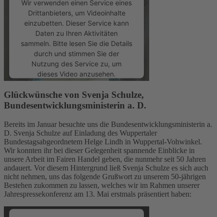
Wir verwenden einen Service eines
Drittanbieters, um Videoinhalte
einzubetten. Dieser Service kann
Daten zu Ihren Aktivitäten
sammeln. Bitte lesen Sie die Details
durch und stimmen Sie der
Nutzung des Service zu, um
dieses Video anzusehen.
Glückwünsche von Svenja Schulze,
Mehr Informationen
Bundesentwicklungsministerin a. D.
Akzeptieren
Bereits im Januar besuchte uns die Bundesentwicklungsministerin a.
D. Svenja Schulze auf Einladung des Wuppertaler
powered by
Usercentrics Consent
Bundestagsabgeordnetem Helge Lindh in Wuppertal-Vohwinkel.
Wir konnten ihr bei dieser Gelegenheit spannende Einblicke in
Management Platform
unsere Arbeit im Fairen Handel geben, die nunmehr seit 50 Jahren
andauert. Vor diesem Hintergrund ließ Svenja Schulze es sich auch
nicht nehmen, uns das folgende Grußwort zu unserem 50-jährigen
Bestehen zukommen zu lassen, welches wir im Rahmen unserer
Jahrespressekonferenz am 13. Mai erstmals präsentiert haben: