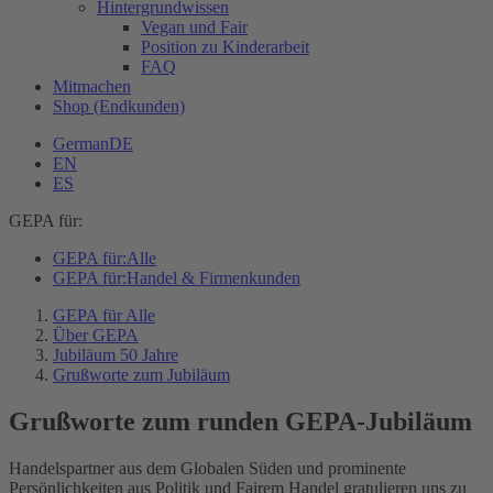
Hintergrundwissen
Vegan und Fair
Position zu Kinderarbeit
FAQ
Mitmachen
Shop (Endkunden)
German
DE
EN
ES
GEPA für:
GEPA für:
Alle
GEPA für:
Handel & Firmenkunden
GEPA für Alle
Über GEPA
Jubiläum 50 Jahre
Grußworte zum Jubiläum
Grußworte zum runden GEPA-Jubiläum
Handelspartner aus dem Globalen Süden und prominente
Persönlichkeiten aus Politik und Fairem Handel gratulieren uns zu