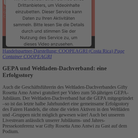
Drittanbieters, um Videoinhalte
einzubetten. Dieser Service kann
Daten zu Ihren Aktivitäten
sammeln. Bitte lesen Sie die Details
durch und stimmen Sie der
Nutzung des Service zu, um
dieses Video anzusehen.
Handelspartner-Darstellung: COOPEAGRI (Costa Rica)
Page
Container COOPEAGRI
Mehr Informationen
GEPA und Weltladen-Dachverband: eine
Erfolgsstory
Akzeptieren
powered by
Usercentrics Consent
Auch die Geschäftsführerin des Weltladen-Dachverbandes Gifty
Rosetta Amo Antwi gratuliert per Video zum 50-jährigen GEPA-
Management Platform
Jubiläum. Der Weltladen-Dachverband hat die GEPA mitgegründet
–so ist das letzte halbe Jahrhundert eine gemeinsame Erfolgsstory
des Fairen Handels, die ohne die vielen Aktiven in den Weltläden
und -Gruppen nicht möglich gewesen wäre! Auch bei unserem
Livestream anlässlich unserer Jubiläums- und Jahres-
Pressekonferenz war Gifty Rosetta Amo Antwi zu Gast auf dem
Podium.