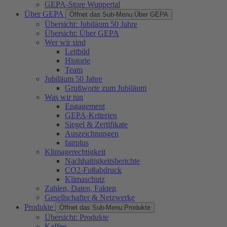
GEPA-Store Wuppertal
Über GEPA
Öffnet das Sub-Menu:
Über GEPA
Übersicht: Jubiläum 50 Jahre
Übersicht: Über GEPA
Wer wir sind
Leitbild
Historie
Team
Jubiläum 50 Jahre
Grußworte zum Jubiläum
Was wir tun
Engagement
GEPA-Kriterien
Siegel & Zertifikate
Auszeichnungen
fairplus
Klimagerechtigkeit
Nachhaltigkeitsberichte
CO2-Fußabdruck
Klimaschutz
Zahlen, Daten, Fakten
Gesellschafter & Netzwerke
Produkte
Öffnet das Sub-Menu:
Produkte
Übersicht: Produkte
Kaffee