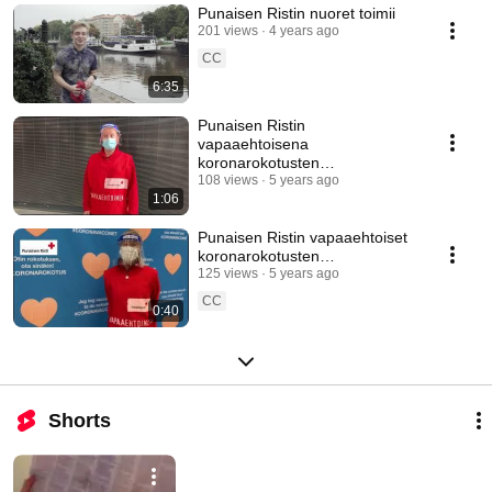
Punaisen Ristin nuoret toimii
201 views
4 years ago
CC
6:35
Punaisen Ristin
vapaaehtoisena
koronarokotusten
avustamistehtävissä.
108 views
5 years ago
1:06
Punaisen Ristin vapaaehtoiset
koronarokotusten
avustamistehtävissä Turun
125 views
5 years ago
Messukeskuksessa
CC
0:40
Shorts