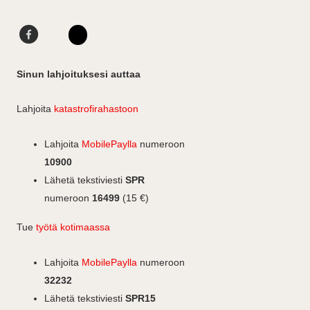
F
L
a
i
I
c
n
n
Sinun lahjoituksesi auttaa
e
k
s
b
e
t
Lahjoita
katastrofirahastoon
o
d
a
o
I
g
Lahjoita
MobilePaylla
numeroon
k
n
r
10900
a
Lähetä tekstiviesti
SPR
m
numeroon
16499
(15 €)
Tue
työtä kotimaassa
Lahjoita
MobilePaylla
numeroon
32232
Lähetä tekstiviesti
SPR15