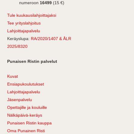
numeroon
16499
(15 €)
Tule kuukausilahjoittajaksi
Tee yrityslahjoitus
Lahjoittajapalvelu
Keräyslupa:
RA/2020/1407 & ÅLR
2025/8320
Punaisen Ristin palvelut
Kuvat
Ensiapukoulutukset
Lahjoittajapalvelu
Jäsenpalvelu
Opettajille ja kouluille
Nälkäpäivä-keräys
Punaisen Ristin kauppa
Oma Punainen Risti