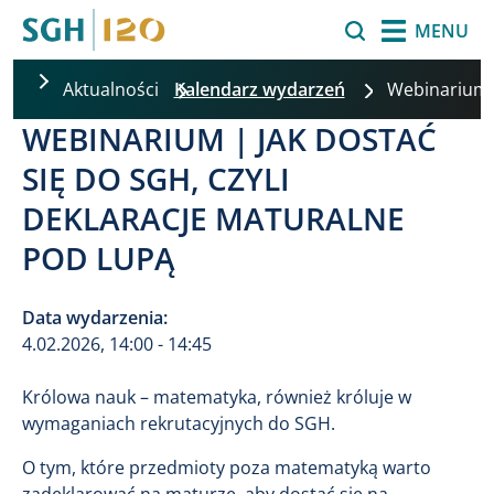
Przejdź do treści
Szukaj
MENU
Aktualności
Kalendarz wydarzeń
Webinarium 
WEBINARIUM | JAK DOSTAĆ
SIĘ DO SGH, CZYLI
DEKLARACJE MATURALNE
POD LUPĄ
Data wydarzenia:
4.02.2026, 14:00 - 14:45
Królowa nauk – matematyka, również króluje w
wymaganiach rekrutacyjnych do SGH.
O tym, które przedmioty poza matematyką warto