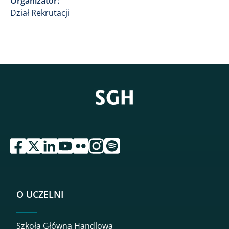
Organizator:
Dział Rekrutacji
przejdź do serwisu facebook sgh
przejdź do serwisu twitter sgh
przejdź do serwisu linkedin sgh
przejdź do serwisu youtube sgh
przejdź do serwisu flickr sgh
przejdź do serwisu instagram sgh
przejdź do serwisu spotify sgh
O UCZELNI
Szkoła Główna Handlowa