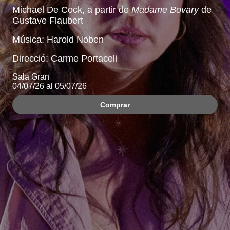
Michael De Cock, a partir de
Madame Bovary
de
Gustave Flaubert
Música: Harold Noben
Direcció: Carme Portaceli
Sala Gran
04/07/26 al 05/07/26
Comprar