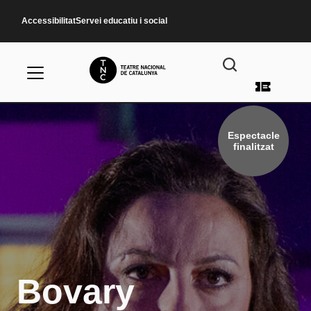
Vés al contingut
Accessibilitat
Servei educatiu i social
Menú d
Espectacle
finalitzat
Bovary