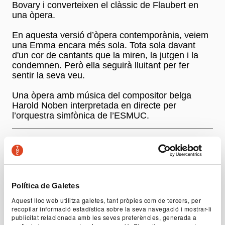
Bovary i converteixen el clàssic de Flaubert en
una òpera.
En aquesta versió d’òpera contemporània, veiem
una Emma encara més sola. Tota sola davant
d'un cor de cantants que la miren, la jutgen i la
condemnen. Però ella seguirà lluitant per fer
sentir la seva veu.
Una òpera amb música del compositor belga
Harold Noben interpretada en directe per
l’orquestra simfònica de l’ESMUC.
Autoria
Michael De Cock, a partir de
Madame Bovary
de
Gustave Flaubert
Dramatúrgia
Política de Galetes
Marie Mergeay
Aquest lloc web utilitza galetes, tant pròpies com de tercers, per
recopilar informació estadística sobre la seva navegació i mostrar-li
Direcció
publicitat relacionada amb les seves preferències, generada a
Carme Portaceli