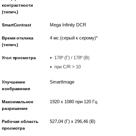
контрастности
(типич.)
Mega Infinity DCR
SmartContrast
4 мс (серый к серому)*
Время отклика
(типич.)
178º (Г) / 178º (В)
Угол просмотра
при C/R > 10
SmartImage
Улучшение
изображения
1920 x 1080 при 120 Гц
Максимальное
разрешение
527,04 (Г) x 296,46 (В)
Рабочая область
просмотра