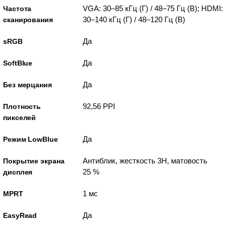
VGA: 30–85 кГц (Г) / 48–75 Гц (В); HDMI:
Частота
30–140 кГц (Г) / 48–120 Гц (В)
сканирования
Да
sRGB
Да
SoftBlue
Да
Без мерцания
92,56 PPI
Плотность
пикселей
Да
Режим LowBlue
Антиблик, жесткость 3H, матовость
Покрытие экрана
25 %
дисплея
1 мс
MPRT
Да
EasyRead