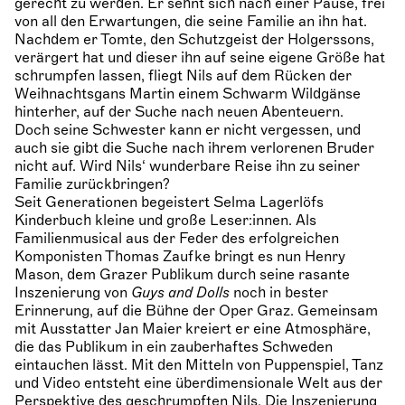
gerecht zu werden. Er sehnt sich nach einer Pause, frei
von all den Erwartungen, die seine Familie an ihn hat.
Nachdem er Tomte, den Schutzgeist der Holgerssons,
verärgert hat und dieser ihn auf seine eigene Größe hat
schrumpfen lassen, fliegt Nils auf dem Rücken der
Weihnachtsgans Martin einem Schwarm Wildgänse
hinterher, auf der Suche nach neuen Abenteuern.
Doch seine Schwester kann er nicht vergessen, und
auch sie gibt die Suche nach ihrem verlorenen Bruder
nicht auf. Wird Nils‘ wunderbare Reise ihn zu seiner
Familie zurückbringen?
Seit Generationen begeistert Selma Lagerlöfs
Kinderbuch kleine und große Leser:innen. Als
Familienmusical aus der Feder des erfolgreichen
Komponisten Thomas Zaufke bringt es nun Henry
Mason, dem Grazer Publikum durch seine rasante
Inszenierung von
Guys and Dolls
noch in bester
Erinnerung, auf die Bühne der Oper Graz. Gemeinsam
mit Ausstatter Jan Maier kreiert er eine Atmosphäre,
die das Publikum in ein zauberhaftes Schweden
eintauchen lässt. Mit den Mitteln von Puppenspiel, Tanz
und Video entsteht eine überdimensionale Welt aus der
Perspektive des geschrumpften Nils. Die Inszenierung