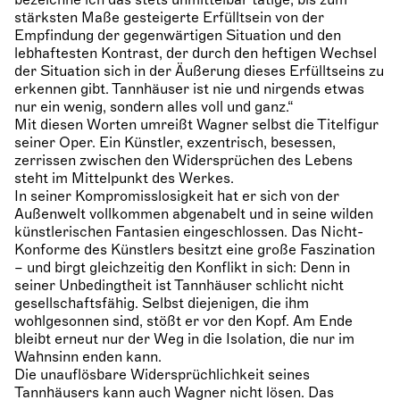
bezeichne ich das stets unmittelbar tätige, bis zum
stärksten Maße gesteigerte Erfülltsein von der
Empfindung der gegenwärtigen Situation und den
lebhaftesten Kontrast, der durch den heftigen Wechsel
der Situation sich in der Äußerung dieses Erfülltseins zu
erkennen gibt. Tannhäuser ist nie und nirgends etwas
nur ein wenig, sondern alles voll und ganz.“
Mit diesen Worten umreißt Wagner selbst die Titelfigur
seiner Oper. Ein Künstler, exzentrisch, besessen,
zerrissen zwischen den Widersprüchen des Lebens
steht im Mittelpunkt des Werkes.
In seiner Kompromisslosigkeit hat er sich von der
Außenwelt vollkommen abgenabelt und in seine wilden
künstlerischen Fantasien eingeschlossen. Das Nicht-
Konforme des Künstlers besitzt eine große Faszination
– und birgt gleichzeitig den Konflikt in sich: Denn in
seiner Unbedingtheit ist Tannhäuser schlicht nicht
gesellschaftsfähig. Selbst diejenigen, die ihm
wohlgesonnen sind, stößt er vor den Kopf. Am Ende
bleibt erneut nur der Weg in die Isolation, die nur im
Wahnsinn enden kann.
Die unauflösbare Widersprüchlichkeit seines
Tannhäusers kann auch Wagner nicht lösen. Das