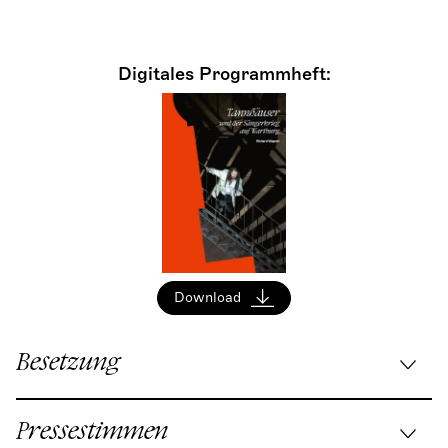
Digitales Programmheft:
Download
Besetzung
Musikalische Leitung:
Vassilis Christopoulos
/
Pressestimmen
Johannes Braun