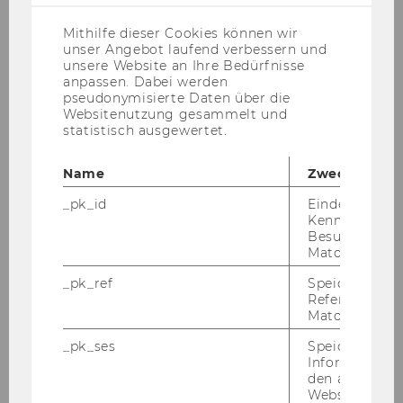
US-
Anbieter)
ZUM GUIDE
Mithilfe dieser Cookies können wir
unser Angebot laufend verbessern und
unsere Website an Ihre Bedürfnisse
anpassen. Dabei werden
pseudonymisierte Daten über die
Websitenutzung gesammelt und
statistisch ausgewertet.
Pro­gram­me & Ser­vices
Name
Zweck
_pk_id
Eindeutige
Kennzeichnun
Besuchers du
Matomo.
_pk_ref
Speicherung 
Referrers dur
Matomo.
_pk_ses
Speicherung 
Informatione
den aktuellen
Webseitenbe