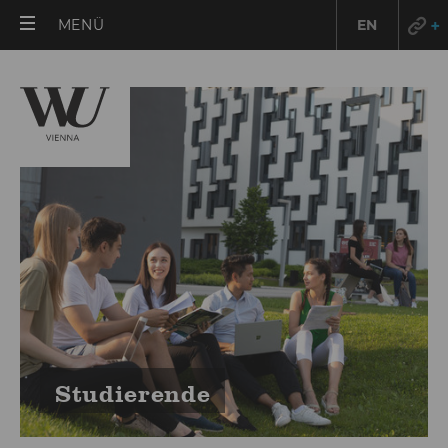
HAUPTMENÜ
MENÜ
EN
ÖFFNEN
Stu­die­ren­de