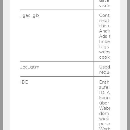
chen­ler­nen, ein Tan­dem Pro­gramm,
data from pre
visits.
ein Spra­chen­café und Sprach­kur­se.
_gac_gb
Contains cam
related infor
the user. If G
MEHR INFOS
Analytics and
Ads accounts 
linked, the co
tags on the G
website read 
cookie.
_dc_gtm
Used to throt
request rate.
IDE
Enthält eine
zufallsgenerie
ID. Anhand di
kann Google 
über verschie
Websites
domainübergr
ZBP CAREER CENTER
wiedererkenn
personalisiert
Jobs, Events, Be­ra­tung und mehr.
Werbung auss