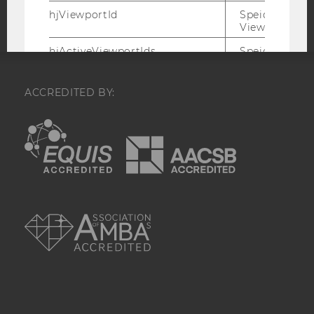
hjViewportId
Speichert Ben
Viewport-Deta
hjActiveViewportIds
Speichert die
aktiven Benut
Viewports. Sp
einen
ACCREDITED BY:
expirationTi
der zur Valid
EQUIS
AACSB
aktiver Ansic
bei der
Skriptinitiali
verwendet wir
_hjSession_
Enthält die ak
AMBA
Sitzungsdaten.
sicher, dass
nachfolgende
im Sitzungsfe
gleichen Sitz
zugeordnet w
_hjSessionTooLarge
Veranlasst Hot
Datenerfassu
beenden, wen