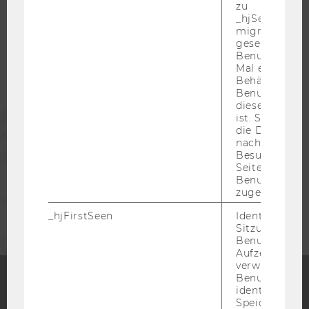
zu
_hjSessionUser
migrieren. Wi
STUDIERENDE
gesetzt, wenn
Benutzer zum
Mal eine Seite
ALUMNI
Behält die Hot
Benutzer-ID be
diese Seite e
PRESSE
ist. Stellt sic
die Daten von
nachfolgende
Besuchen der
MITARBEITENDE
Seite derselb
Benutzer-ID
zugeordnet w
UNTERNEHMEN
_hjFirstSeen
Identifiziert d
Sitzung eines
Benutzers. Wi
Aufzeichnungs
verwendet, u
Benutzersitz
identifizieren.
Speicherdaue
Facebook
Instagram
Blog