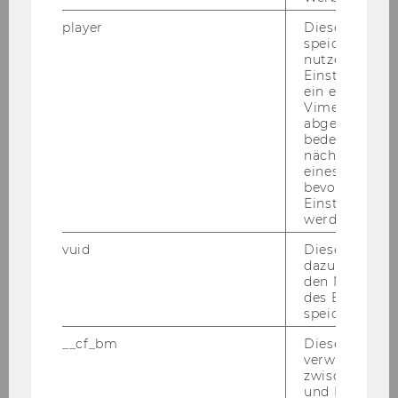
Alles rund um (Neben-​)Jobs, Prak­ti­ka
player
Dieses Cooki
und Kar­rie­re gibt's im ZBP Ca­re­er
speichert
Cen­ter.
nutzerspezifi
Einstellungen
ein eingebett
Vimeo-Video
MEHR INFOS
abgespielt wi
bedeutet, das
nächsten Ans
eines Vimeo-V
bevorzugten
Einstellungen
werden.
vuid
Dieser Cookie
dazu eingeset
den Nutzungs
des Benutzers
speichern.
__cf_bm
Dieses Cookie
verwendet, u
zwischen Men
und Bots zu