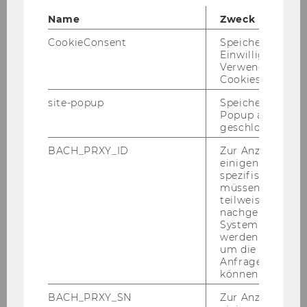
Name
Zweck
CookieConsent
Speichert Ihre
Einwilligung zur
Verwendung vo
Challenge fürs Wintersemster gesucht?
W
Cookies.
Werdet Lern-, Musik- oder Sportbuddy!
site-popup
Speichert ob ein
Popup ausgefüll
geschlossen wur
BACH_PRXY_ID
Zur Anzeige von
einigen WU-
spezifischen Inh
müssen Informa
teilweise von
nachgelagerten
System abgefra
werden. Notwen
um die Antwort 
Anfrage zuordne
können.
BACH_PRXY_SN
Zur Anzeige von