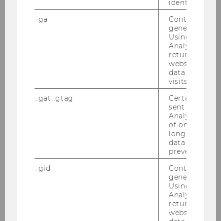
identifizieren.
_ga
Contains a r
generated use
Using this ID
Analytics can
returning use
website and 
data from pre
visits.
_gat_gtag
Certain data i
sent to Googl
Analytics a 
of once per m
long as it is s
data transfers
prevented.
_gid
Contains a r
generated use
Using this ID
SPRACHLERNZENTRUM
Analytics can
returning use
Hier fin­det ihr Res­sour­cen zum Spra­
website and 