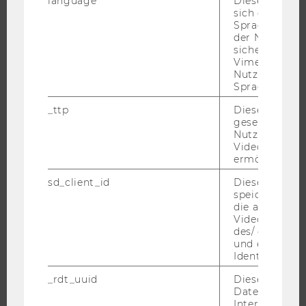
language
Dieses Cooki
sich die
Spracheinstel
STUDIUM
der Nutzer*in
sichergestellt
WARUM WU?
Vimeo in der
Nutzer ausge
BACHELOR
Sprache ersch
MASTER
_ttp
Dieser Cookie
DOKTORAT / PHD
gesetzt, um d
Nutzung des 
EXECUTIVE EDUCATION
Videoplayers 
BEWERBUNG UND ZULASSUNG
ermöglichen
INFORMATIONEN FÜR STUDIERENDE
sd_client_id
Dieses Cooki
speichert Dat
INTERNATIONALE UND INCOMING EXCHANGE STUDIERENDE
die aktuellen
ANGEBOTE FÜR SCHULEN UND STUDIENINTERESSIERTE
Videoeinstell
des/ der Benu
STUDENT CLUBS
und einen per
Identifikatio
_rdt_uuid
Dieses Cooki
Daten über di
FORSCHUNG
Interaktionen