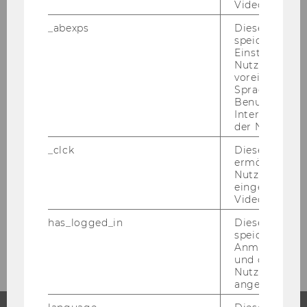
Videos intera
_abexps
Dieses Cooki
speichert get
COMPETENCE CENTER STAR
Einstellungen
Nutzer*in, zB.
Das Com­pe­tence Cen­ter for Sus­tai­
voreingestell
na­bi­li­ty Trans­for­ma­ti­on and Re­spon­
Sprache, Regi
si­bi­li­ty (STaR) en­ga­giert sich für
Benutzernam
Interaktionsd
mehr Nach­hal­tig­keit.
der Nutzer*in
_clck
Dieses Cooki
ermöglicht di
MEHR INFOS
Nutzung des
eingebettete
Video Players
has_logged_in
Dieses Cooki
speichert
Anmeldeinfo
und ob sich de
Nutzer*in jem
angemeldet h