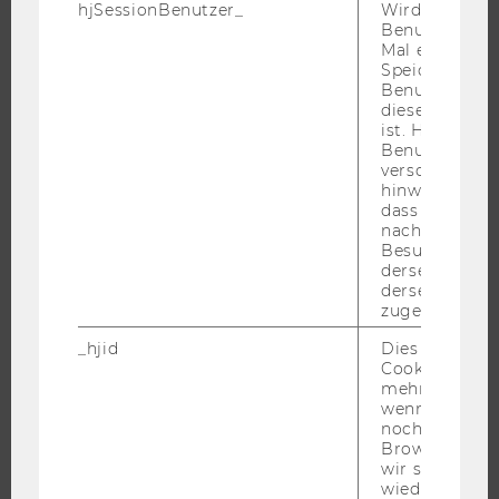
hjSessionBenutzer_
Wird gesetzt,
WU FOUNDATION
Benutzer zum
Mal eine Seite
Speichert die 
Benutzer-ID, d
diese Seite e
JOBS
ist. Hotjar ver
Benutzer nich
verschiedene
JOBS
hinweg.Stellt 
JOBPORTAL
dass Daten v
nachfolgende
RESEARCH CAREER
Besuchen auf
WELCOME SERVICES
derselben We
derselben Ben
JOBS MIT WU-STUDIUM
zugeordnet w
KARRIEREKONTAKTE AN DER WU
_hjid
Dies ist ein al
KARRIERENETZWERKE AN DER WU
Cookie, das wi
mehr setzen, 
wenn ein Benu
noch in sein
Browser hat,
wir seinen We
WU COMMUNITY
wiederverwen