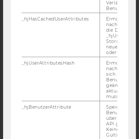
Verlängert sic
Benutzeraktivi
_hjHasCachedUserAttributes
Ermöglicht e
YouTube
Newsletter
Bluesky
nachzuvollzie
die Daten in
_hjUserAttrib
Storage auf 
neuesten Stan
oder nicht.
IMPRESSUM
_hjUserAttributesHash
Ermöglicht e
nachzuvollzie
BARRIEREFREIHEITSERKLÄRUNG WEBSEITE
sich ein
DATENSCHUTZERKLÄRUNG
Benutzerattri
geändert hat
DATENSCHUTZERKLÄRUNG SOCIAL MEDIA
aktualisiert 
muss.
DATENSCHUTZERKLÄRUNG
STUDIENBEWERBER*INNEN UND STUDIERENDE
_hjBenutzerAttribute
Speichert
Benutzerattri
COOKIE EINSTELLUNGEN
über die Hotja
API gesendet
Barrierefreiheitserklärung
Keine explizit
Gültigkeitsda
Webseite