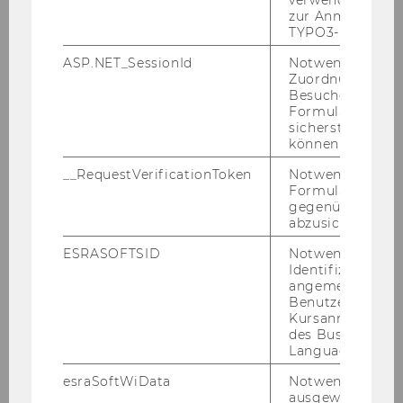
verwendete Met
zur Anmeldung f
TYPO3-Backend.
ASP.NET_SessionId
Notwendig, um 
Zuordnung von
Besucher zu
Formulareingab
sicherstellen zu
können.
__RequestVerificationToken
Notwendig, um 
Formulareingab
gegenüber Angri
abzusichern.
Masterguide
ESRASOFTSID
Notwendig zur
Identifizierung 
Spezifische Infos für Masterstudierende
angemeldeten
Benutzers im
ZUM GUIDE
Kursanmeldung
des Business
Language Center
esraSoftWiData
Notwendig um
ausgewählte Sp