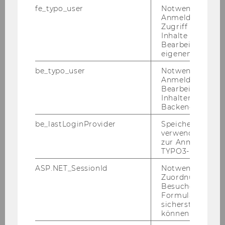
Ita­lie­nisch
fe_typo_user
Notwendig für d
Anmeldung und
Rus­sisch
Zugriff auf gesc
Inhalte oder zur
Spa­nisch
Bearbeitung des
eigenen Profils.
Chi­ne­sisch
be_typo_user
Notwendig für d
Ja­pa­nisch
Anmeldung und
Bearbeitung von
Tür­kisch
Inhalten im TYP
Por­tu­gie­sisch
Backend.
Ara­bisch
be_lastLoginProvider
Speichert die zul
verwendete Met
Ko­rea­nisch
zur Anmeldung f
TYPO3-Backend.
An­ge­bo­te für viele wei­te­re Spra­chen im Selbst­
ASP.NET_SessionId
Notwendig, um 
stu­di­um gibt es im
Sprach­lern­zen­trum
. Sie
Zuordnung von
kön­nen bei uns auch
Sprach­zer­ti­fi­ka­te
für
Besucher zu
Deutsch, Eng­lisch und Spa­nisch ab­sol­vie­ren.
Formulareingab
sicherstellen zu
können.