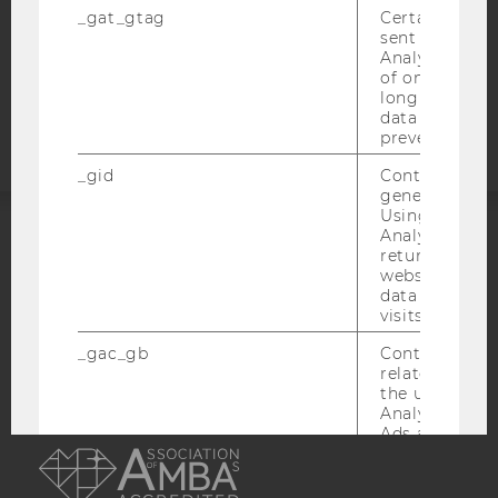
COOKIE EINSTELLUNGEN
_gat_gtag
Certain data i
sent to Googl
Analytics a 
Barrierefreiheitserklärung
of once per m
long as it is s
Webseite
data transfers
prevented.
_gid
Contains a r
generated use
Using this ID
Analytics can
returning use
ACCREDITED BY:
website and 
data from pre
EQUIS
AACSB
visits.
_gac_gb
Contains cam
related infor
the user. If G
Analytics and
AMBA
Ads accounts 
linked, the co
tags on the G
website read 