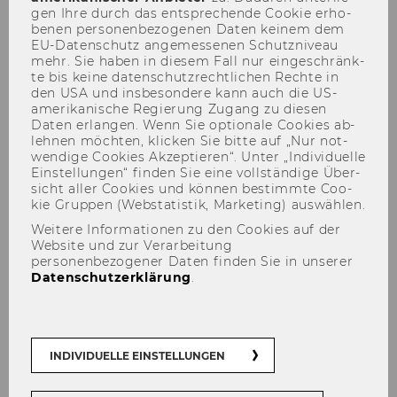
gen Ihre durch das ent­spre­chen­de Coo­kie er­ho­
be­nen per­so­nen­be­zo­ge­nen Daten kei­nem dem
EU-​Datenschutz an­ge­mes­se­nen Schutz­ni­veau
mehr. Sie haben in die­sem Fall nur ein­ge­schränk­
te bis keine da­ten­schutz­recht­li­chen Rech­te in
den USA und ins­be­son­de­re kann auch die US-​
amerikanische Re­gie­rung Zu­gang zu die­sen
Daten er­lan­gen. Wenn Sie op­tio­na­le Coo­kies ab­
Sprachkurse
leh­nen möch­ten, kli­cken Sie bitte auf „Nur not­
wen­di­ge Coo­kies Ak­zep­tie­ren“. Unter „In­di­vi­du­el­le
Ein­stel­lun­gen“ fin­den Sie eine voll­stän­di­ge Über­
sicht aller Coo­kies und kön­nen be­stimm­te Coo­
kie Grup­pen (Web­sta­tis­tik, Mar­ke­ting) aus­wäh­len.
Weitere Informationen zu den Cookies auf der
Website und zur Verarbeitung
personenbezogener Daten finden Sie in unserer
Datenschutzerklärung
.
INDIVIDUELLE EINSTELLUNGEN