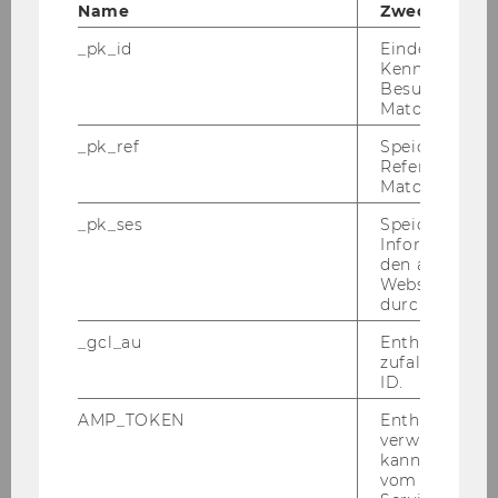
Zertifikate
Name
Zweck
_pk_id
Eindeutige
Über uns
Kennzeichnun
Besuchers du
Matomo.
Login
_pk_ref
Speicherung 
Referrers dur
Matomo.
_pk_ses
Speicherung 
Login
Informatione
den aktuellen
Studierende / Bedienstete
Webseitenbe
Externe Personen
durch Matom
_gcl_au
Enthält eine
zufallsgenerie
Registrieren Sie sich
ID.
Benutzerdaten vergessen
AMP_TOKEN
Enthält ein To
verwendet we
kann, um eine
vom AMP-Clie