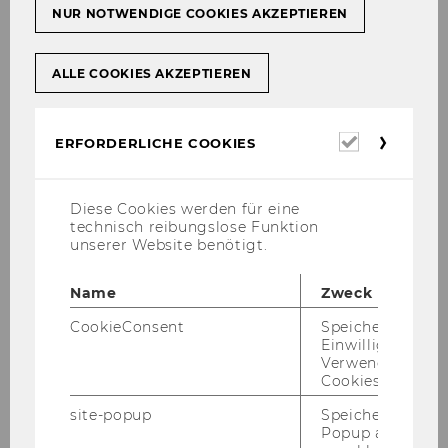
NUR NOTWENDIGE COOKIES AKZEPTIEREN
Deutsch­kur­se
Alle un­se­re Deutsch­kur­se von Ni­veau A1
ALLE COOKIES AKZEPTIEREN
bis C1
Erforderl
ERFORDERLICHE COOKIES
Cookies
Diese Cookies werden für eine
technisch reibungslose Funktion
unserer Website benötigt.
Name
Zweck
CookieConsent
Speichert Ihre
Einwilligung zur
Verwendung vo
Fremd­spra­chen­kur­se
Cookies.
Von Ara­bisch bis Tür­kisch - für jeden
site-popup
Speichert ob ein
etwas dabei!
Popup ausgefüll