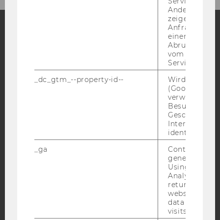
Service abzur
Andere mögli
zeigen Opt-ou
Anfrage im G
einen Fehler 
Facebook
Instagram
Blog
Abrufen einer
vom AMP Clie
Service an.
_dc_gtm_--property-id--
Wird von Dou
YouTube
Newsletter
Bluesky
(Google Tag 
verwendet, u
Besucher nach
Geschlecht o
Interessen zu
identifizieren.
IMPRESSUM
_ga
Contains a r
generated use
BARRIEREFREIHEITSERKLÄRUNG WEBSEITE
Using this ID
DATENSCHUTZERKLÄRUNG
Analytics can
returning use
DATENSCHUTZERKLÄRUNG SOCIAL MEDIA
website and 
data from pre
DATENSCHUTZERKLÄRUNG
visits.
STUDIENBEWERBER*INNEN UND STUDIERENDE