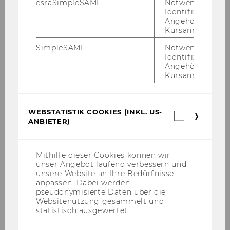
FAQ
esraSimpleSAML
Notwendig zur
Informatics
Identifizierung 
Angehörige/r für
Sprachkurse
Kursanmeldung.
SimpleSAML
Notwendig zur
Identifizierung 
Deutsch als Fremdsprache
Angehörige/r für
Kursanmeldung.
Französisch
Italienisch
WEBSTATISTIK COOKIES (INKL. US-
Webstatis
ANBIETER)
Cookies
Russisch
(inkl.
US-
Spanisch
Anbieter)
Mithilfe dieser Cookies können wir
unser Angebot laufend verbessern und
Andere Sprachen
unsere Website an Ihre Bedürfnisse
anpassen. Dabei werden
pseudonymisierte Daten über die
Websitenutzung gesammelt und
Einstufung
statistisch ausgewertet.