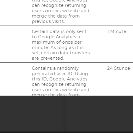
this ID, Google Analytics
ACCREDITED B
can recognize returning
EQUIS
AAC
users on this website and
merge the data from
previous visits.
Certain data is only sent
1 Minute
to Google Analytics a
G WEBSEITE
maximum of once per
minute. As long as it is
set, certain data transfers
are prevented.
IAL MEDIA
Contains a randomly
24 Stunde
UDIENBEWERBER*INNEN
generated user ID. Using
this ID, Google Analytics
can recognize returning
users on this website and
merge the data from
previous visits.
Contains campaign-
90 Tag
related information for
the user. If Google
Analytics and Google Ads
accounts are linked, the