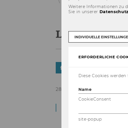
Student Counselling
News Stud
Weitere Informationen zu 
Sie in unserer
Datenschutz
Leichter Ler
INDIVIDUELLE EINSTELLUNG
ERFORDERLICHE COOK
TEILEN
TEILEN
Diese Cookies werden f
28. Mai 2026
Name
CookieConsent
Peer­group | LC.2.004
site-popup