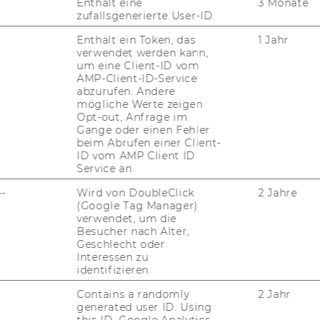
Enthält eine
3 Monate
zufallsgenerierte User-ID.
JOBPORTAL
Enthält ein Token, das
1 Jahr
RESEARCH CAREER
verwendet werden kann,
um eine Client-ID vom
WELCOME SERVICES
AMP-Client-ID-Service
abzurufen. Andere
mögliche Werte zeigen
JOBS MIT WU-STUDIUM
Opt-out, Anfrage im
Gange oder einen Fehler
KARRIEREKONTAKTE AN DER
beim Abrufen einer Client-
WU
ID vom AMP Client ID
Service an.
KARRIERENETZWERKE AN DER
WU
--
Wird von DoubleClick
2 Jahre
(Google Tag Manager)
verwendet, um die
Besucher nach Alter,
Geschlecht oder
Interessen zu
identifizieren.
Contains a randomly
2 Jahr
generated user ID. Using
uTube
Newsletter
Bluesky