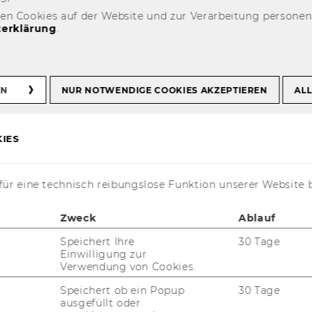
ent Counselling Details SoSe 2026
den Cookies auf der Website und zur Verarbeitung persone
erklärung
.
nen mit Christine
EN
NUR NOTWENDIGE COOKIES AKZEPTIEREN
ALL
IES
ür eine technisch reibungslose Funktion unserer Website 
Zweck
Ablauf
Speichert Ihre
30 Tage
Einwilligung zur
 | 14:00 - 15:30
Verwendung von Cookies.
Speichert ob ein Popup
30 Tage
ausgefüllt oder