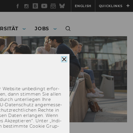
Facebook
Instagram
WU
YouTube
Newsletter
Bluesky
ENGLISH
QUICKLINKS
Blog
RSITÄT
JOBS
Cookie
Consent
schließen
 Web­site un­be­dingt er­for­
­cken, dann stim­men Sie allen
durch un­ter­lie­gen Ihre
EU-​Datenschutz an­ge­mes­se­
hutz­recht­li­chen Rech­te in
­sen Daten er­lan­gen. Wenn
 Ak­zep­tie­ren“. Unter „In­di­
­nen be­stimm­te Coo­kie Grup­