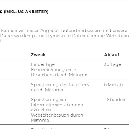
PR
FORSCHUNGSINFRASTRUKTUR
 (INKL. US-ANBIETER)
MI
s können wir unser Angebot laufend verbessern und unsere 
. Dabei werden pseudonymisierte Daten über die Website
UN
t.
Zweck
Ablauf
Eindeutige
30 Tage
Kennzeichnung eines
Besuchers durch Matomo.
Speicherung des Referrers
6 Monate
durch Matomo.
Speicherung von
1 Stunden
Informationen über den
aktuellen
JOBS
Webseitenbesuch durch
Matomo.
JOBS