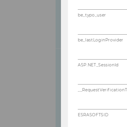
He
re
Ziele
be_typo_user
Wi
er
be_lastLoginProvider
ASP.NET_SessionId
Me
Die
co
Anmeldung
Du
__RequestVerification
bi
Pl
an
ESRASOFTSID