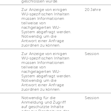
geschlossen wurde.
en mit Chris­ti­ne
Zur Anzeige von einigen
20 Jahre
WU-spezifischen Inhalten
müssen Informationen
teilweise von
nachgelagerten WU-
ese Peer­group dient als Res­sour­ce im in­di­
System abgefragt werden.
­du­el­len Lern­pro­zess. In einem si­che­ren
Notwendig um die
Antwort einer Anfrage
h­men wird ein Aus­tausch über die ei­ge­
zuordnen zu können.
n Lern­stra­te­gien mög­lich.
Zur Anzeige von einigen
Session
rde dir be­wusst, was bei dir und an­de­ren
WU-spezifischen Inhalten
t funk­tio­niert, dar­auf kannst du bauen.
müssen Informationen
teilweise von
kannst du mög­li­che Stol­per­stei­ne er­ken­
nachgelagerten WU-
. Durch neue Per­spek­ti­ven kann mehr
System abgefragt werden.
Notwendig um die
r­schied­li­chen Lern­set­tings und -​
Antwort einer Anfrage
zuordnen zu können.
Notwendig für die
Session
Anmeldung und Zugriff
auf geschützte Inhalte
stausch mit Studienkolleg*innen