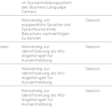
im Kursanmeldungsystem
des Business Language
Centers.
Notwendig um
Session
ausgewählte Sprache und
Sprachkurse eines
Besuchers nachverfolgen
zu können.
oken
Notwendig zur
Session
Identifizierung als WU-
Angehörige/r für
Kursanmeldung.
FORSCHUNG
Notwendig zur
Session
WU
Identifizierung als WU-
FORSCHUNGSPORTAL
Angehörige/r für
Kursanmeldung.
ST
FORSCHENDE
Notwendig zur
Session
IMPACT DER FORSCHUNG
Identifizierung als WU-
AL
Angehörige/r für
Kursanmeldung.
ORGANISATION DER
FORSCHUNG