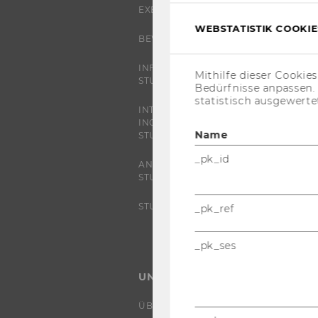
EXECUTIVE EDUCATION
WEBSTATISTIK COOKIES
BEWERBUNG UND ZULASSUNG
INFORMATIONEN FÜR
Mithilfe dieser Cookie
STUDIERENDE
Bedürfnisse anpassen
statistisch ausgewerte
INTERNATIONALE UND
INCOMING EXCHANGE
Name
STUDIERENDE
_pk_id
ANGEBOTE FÜR SCHULEN UND
STUDIENINTERESSIERTE
STUDENT CLUBS
_pk_ref
_pk_ses
UNIVERSITÄT
ÜBER DIE WU