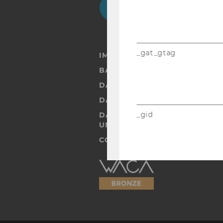
_gat_gtag
IMPRESSUM
BARRIEREFREIHEITSERKLÄRUN
DATENSCHUTZERKLÄRUNG
DATENSCHUTZERKLÄRUNG SOC
_gid
DATENSCHUTZERKLÄRUNG ST
UND STUDIERENDE
COOKIE EINSTELLUNGEN
Barrierefreiheitserklärung
Webseite
_gac_gb