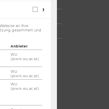
ESSE
Webstatistik
Cookies
TARBEITENDE
(inkl.
US-
Website an Ihre
Anbieter)
nutzung gesammelt und
TERNEHMEN
Anbieter
WU
(piwik.wu.ac.at)
WU
(piwik.wu.ac.at)
WU
(piwik.wu.ac.at)