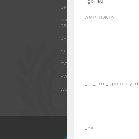
_gcl_au
ORGANISATION
AMP_TOKEN
WIRTSCHAFT UND
GESELLSCHAFT
CAMPUS
NEWS
EVENTS ARCHIV
EVENTS
_dc_gtm_--property-id
WU FOUNDATION
_ga
Facebook
Instagram
Blog
Yo