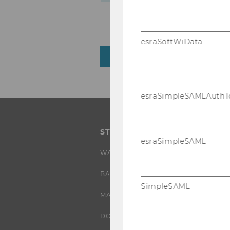
esraSoftWiData
ZURÜCK ZUR ÜBERSICHT
esraSimpleSAMLAuthT
STUDIUM
esraSimpleSAML
WARUM WU?
BACHELOR
SimpleSAML
MASTER
DOKTORAT / PHD