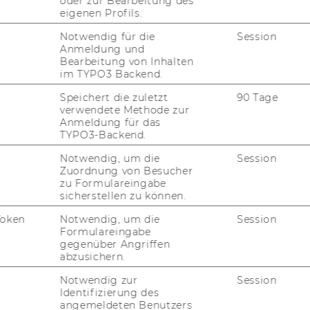
oder zur Bearbeitung des
eigenen Profils.
rausforderungen im Lernprozess
flektieren
Notwendig für die
Session
Anmeldung und
ssen über selbstreguliertes Lernen
Bearbeitung von Inhalten
weitern
im TYPO3 Backend.
Speichert die zuletzt
90 Tage
verwendete Methode zur
Anmeldung für das
TYPO3-Backend.
Notwendig, um die
Session
lde dich hier für diese Peergroup an.
Zuordnung von Besucher
 Teilnahme ist begrenzt, es gilt „first
zu Formulareingabe
sicherstellen zu können.
me, first served“.
 musst leider absagen? Dann schick uns
Token
Notwendig, um die
Session
tte eine kurze
E-Mail
, damit mir deinen
Formulareingabe
gegenüber Angriffen
atz einem anderen Studierenden
abzusichern.
bieten können.
Notwendig zur
Session
Identifizierung des
angemeldeten Benutzers