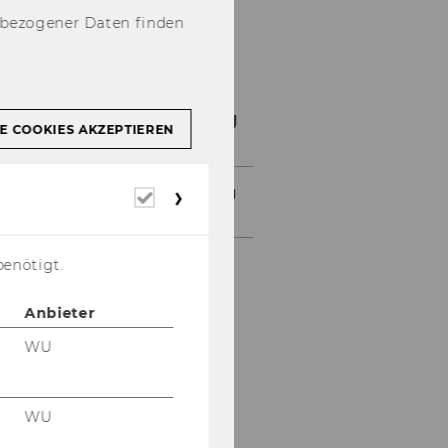
nbezogener Daten finden
Student Counselling
E COOKIES AKZEPTIEREN
News Student Counselling
Erforderliche
Details SoSe 2026
Cookies
benötigt.
Anbieter
WU
WU