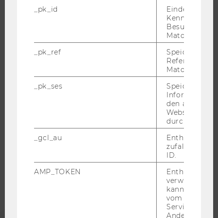
JOBPORTAL
_pk_id
Eindeutige
RESEARCH CAREER
Kennzeichnun
Besuchers du
WELCOME SERVICES
Matomo.
JOBS MIT WU-STUDIUM
_pk_ref
Speicherung 
KARRIEREKONTAKTE AN DER WU
Referrers dur
Matomo.
KARRIERENETZWERKE AN DER WU
_pk_ses
Speicherung 
Informatione
den aktuellen
Webseitenbe
durch Matom
WU COMMUNITY
_gcl_au
Enthält eine
zufallsgenerie
STUDIERENDE
ID.
AMP_TOKEN
Enthält ein To
verwendet we
ALUMNI
kann, um eine
vom AMP-Clie
Service abzur
PRESSE
Andere mögli