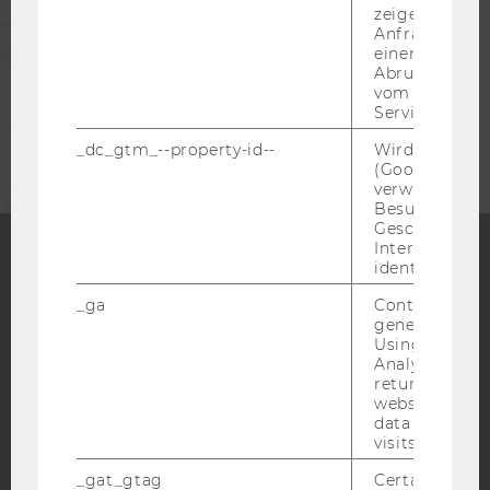
zeigen Opt-ou
Anfrage im G
einen Fehler 
MITARBEITENDE
Abrufen einer
vom AMP Clie
Service an.
UNTERNEHMEN
_dc_gtm_--property-id--
Wird von Dou
(Google Tag 
verwendet, u
Besucher nach
Geschlecht o
Interessen zu
identifizieren.
Facebook
Instagram
Blog
_ga
Contains a r
generated use
Using this ID
Analytics can
YouTube
Newsletter
Bluesky
returning use
website and 
data from pre
visits.
_gat_gtag
Certain data i