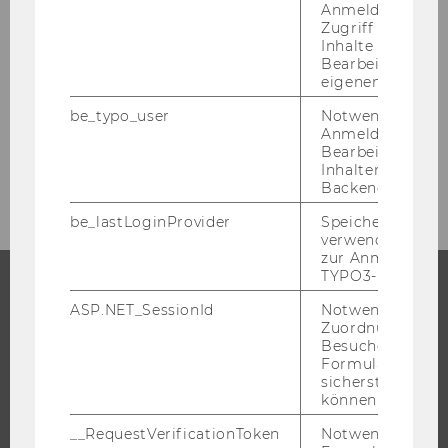
Anmeldung und
Zugriff auf gesc
Informationen für Studierende
Inhalte oder zur
Bearbeitung des
eigenen Profils.
News für Studierende
be_typo_user
Notwendig für d
Anmeldung und
Bearbeitung von
Mein Studienprogramm
Inhalten im TYP
Backend.
be_lastLoginProvider
Speichert die zul
verwendete Met
zur Anmeldung f
TYPO3-Backend.
ASP.NET_SessionId
Notwendig, um 
STUDIUM
Zuordnung von
Besucher zu
WARUM WU?
Formulareingab
sicherstellen zu
BACHELOR
können.
MASTER
__RequestVerificationToken
Notwendig, um 
DOKTORAT / PHD