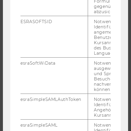
Formulareingab
gegenüber Angri
EXECUTIVE EDUCATION
abzusichern.
BEWERBUNG UND ZULASSUNG
ESRASOFTSID
Notwendig zur
INFORMATIONEN FÜR STUDIERENDE
Identifizierung 
angemeldeten
INTERNATIONALE UND INCOMING EXCHANGE STUDIERENDE
Benutzers im
ANGEBOTE FÜR SCHULEN UND STUDIENINTERESSIERTE
Kursanmeldung
des Business
STUDENT CLUBS
Language Center
esraSoftWiData
Notwendig um
ausgewählte Sp
und Sprachkurse
FORSCHUNG
Besuchers
nachverfolgen z
FORSCHUNGSPORTAL
können.
FORSCHENDE
esraSimpleSAMLAuthToken
Notwendig zur
IMPACT DER FORSCHUNG
Identifizierung 
Angehörige/r für
ORGANISATION DER FORSCHUNG
Kursanmeldung.
FORSCHUNGSINFRASTRUKTUR
esraSimpleSAML
Notwendig zur
Identifizierung 