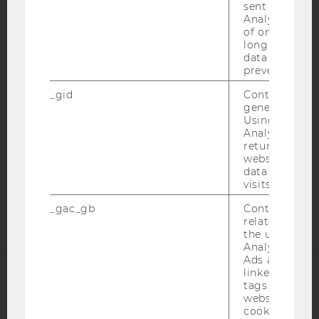
sent to Googl
IMPRESSUM
Analytics a 
of once per m
BARRIEREFREIHEITSERKLÄRUNG WEBSEITE
long as it is s
DATENSCHUTZERKLÄRUNG
data transfers
prevented.
DATENSCHUTZERKLÄRUNG SOCIAL MEDIA
_gid
Contains a r
DATENSCHUTZERKLÄRUNG
generated use
STUDIENBEWERBER*INNEN UND STUDIERENDE
Using this ID
Analytics can
COOKIE EINSTELLUNGEN
returning use
website and 
Barrierefreiheitserklärung
data from pre
visits.
Webseite
_gac_gb
Contains cam
related infor
the user. If G
Analytics and
Ads accounts 
linked, the co
tags on the G
ACCREDITED BY:
website read 
cookie.
EQUIS
AACSB