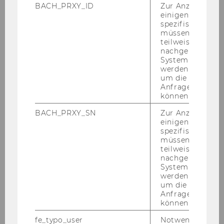
BACH_PRXY_ID
Zur Anzeige von
einigen WU-
spezifischen Inh
müssen Informa
teilweise von
nachgelagerten
System abgefra
werden. Notwen
um die Antwort 
Anfrage zuordne
können.
BACH_PRXY_SN
Zur Anzeige von
einigen WU-
spezifischen Inh
müssen Informa
teilweise von
nachgelagerten
System abgefra
werden. Notwen
um die Antwort 
Anfrage zuordne
können.
fe_typo_user
Notwendig für d