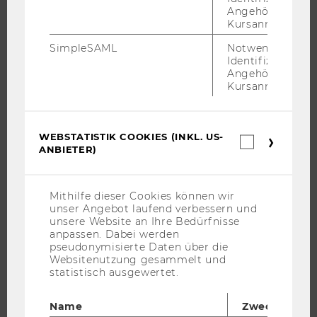
Angehörige/r für
Kursanmeldung.
UNIVERSITÄT
SimpleSAML
Notwendig zur
Identifizierung 
ÜBER DIE WU
Angehörige/r für
Kursanmeldung.
ORGANISATION
WIRTSCHAFT UND GESELLSCHAFT
CAMPUS
WEBSTATISTIK COOKIES (INKL. US-
Webstatis
NEWS
ANBIETER)
Cookies
(inkl.
EVENTS ARCHIV
US-
EVENTS
Anbieter)
Mithilfe dieser Cookies können wir
unser Angebot laufend verbessern und
WU FOUNDATION
unsere Website an Ihre Bedürfnisse
anpassen. Dabei werden
pseudonymisierte Daten über die
Websitenutzung gesammelt und
JOBS
statistisch ausgewertet.
JOBS
Name
Zweck