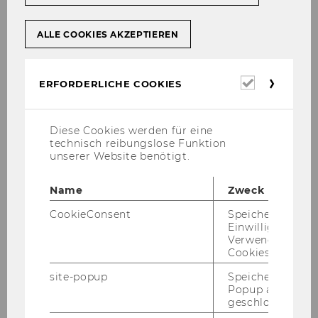
ALLE COOKIES AKZEPTIEREN
Erforderl
ERFORDERLICHE COOKIES
Cookies
Diese Cookies werden für eine
technisch reibungslose Funktion
unserer Website benötigt.
Name
Zweck
CookieConsent
Speichert Ihre
Einwilligung zur
Verwendung vo
Cookies.
site-popup
Speichert ob ein
Popup ausgefüll
geschlossen wur