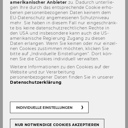
amerikanischer An­bie­ter
zu. Da­durch un­ter­lie­
gen Ihre durch das ent­spre­chen­de Coo­kie er­ho­
be­nen per­so­nen­be­zo­ge­nen Daten kei­nem dem
EU-​Datenschutz an­ge­mes­se­nen Schutz­ni­veau
mehr. Sie haben in die­sem Fall nur ein­ge­schränk­
te bis keine da­ten­schutz­recht­li­chen Rech­te in
den USA und ins­be­son­de­re kann auch die US-​
amerikanische Re­gie­rung Zu­gang zu die­sen
Daten er­lan­gen. Wenn Sie kei­nen oder nur ein­zel­
nen Coo­kies zu­stim­men möch­ten, kli­cken Sie
bitte auf „In­di­vi­du­el­le Ein­stel­lun­gen“. Dort kön­
nen Sie die Coo­kies in­di­vi­du­ell ver­wal­ten.
Weitere Informationen zu den Cookies auf der
Website und zur Verarbeitung
personenbezogener Daten finden Sie in unserer
Datenschutzerklärung
.
INDIVIDUELLE EINSTELLUNGEN
NUR NOTWENDIGE COOKIES AKZEPTIEREN