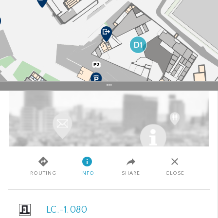
+
–
SATELLITE
ROUTING
INFO
SHARE
CLOSE
50 m
© Basemap.at
© WIRTSCHAFTSUNIVERSITÄT WIEN
IMPRESSUM
WU
LC.-1.080
APPLIKATIONEN