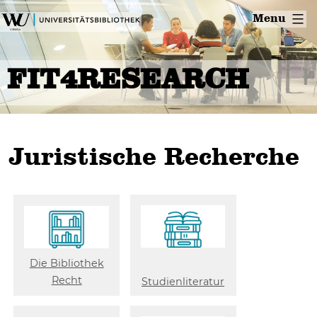
Skip
Menu
to
content
FIT4RESEARCH
Juristische Recherche
Die Bibliothek
Recht
Studienliteratur