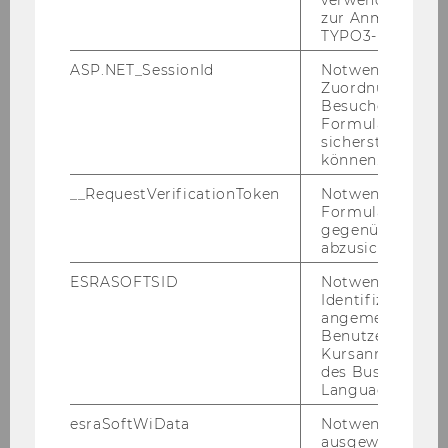
verwendete Met
zur Anmeldung f
TYPO3-Backend.
ASP.NET_SessionId
Notwendig, um 
Zuordnung von
Besucher zu
Formulareingab
sicherstellen zu
können.
__RequestVerificationToken
Notwendig, um 
Formulareingab
gegenüber Angri
abzusichern.
Masterguide
ESRASOFTSID
Notwendig zur
Identifizierung 
Spezifische Infos für Masterstudierende
angemeldeten
Benutzers im
ZUM GUIDE
Kursanmeldung
des Business
Language Center
esraSoftWiData
Notwendig um
ausgewählte Sp