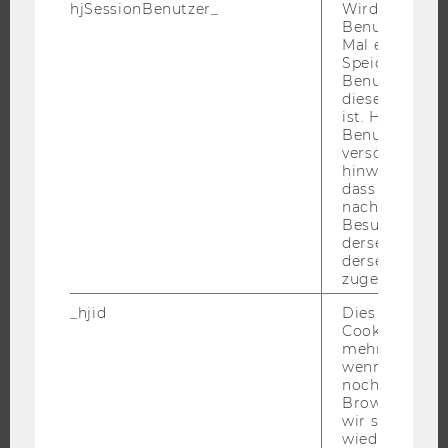
hjSessionBenutzer_
Wird gesetzt,
WU FOUNDATION
Benutzer zum
Mal eine Seite
Speichert die 
Benutzer-ID, d
diese Seite e
JOBS
ist. Hotjar ver
Benutzer nich
verschiedene
JOBS
hinweg.Stellt 
JOBPORTAL
dass Daten v
nachfolgende
RESEARCH CAREER
Besuchen auf
WELCOME SERVICES
derselben We
derselben Ben
JOBS MIT WU-STUDIUM
zugeordnet w
KARRIEREKONTAKTE AN DER WU
_hjid
Dies ist ein al
KARRIERENETZWERKE AN DER WU
Cookie, das wi
mehr setzen, 
wenn ein Benu
noch in sein
Browser hat,
wir seinen We
WU COMMUNITY
wiederverwen