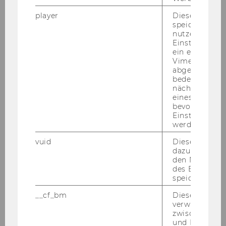
Alles rund um (Neben-​)Jobs, Prak­ti­ka
player
Dieses Cooki
und Kar­rie­re gibt's im ZBP Ca­re­er
speichert
Cen­ter.
nutzerspezifi
Einstellungen
ein eingebett
Vimeo-Video
MEHR INFOS
abgespielt wi
bedeutet, das
nächsten Ans
eines Vimeo-V
bevorzugten
Einstellungen
werden.
vuid
Dieser Cookie
dazu eingeset
den Nutzungs
des Benutzers
speichern.
__cf_bm
Dieses Cookie
verwendet, u
zwischen Men
und Bots zu