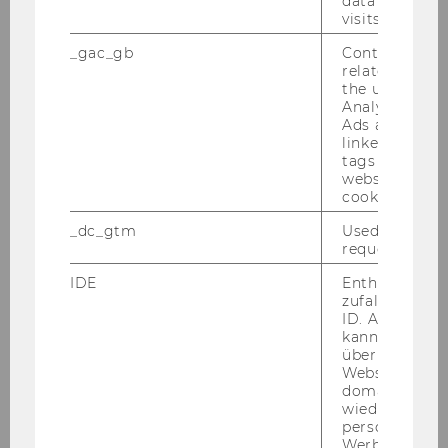
chen­ler­nen, ein Tan­dem Pro­gramm,
data from pre
visits.
ein Spra­chen­café und Sprach­kur­se.
_gac_gb
Contains cam
related infor
the user. If G
MEHR INFOS
Analytics and
Ads accounts 
linked, the co
tags on the G
website read 
cookie.
_dc_gtm
Used to throt
request rate.
IDE
Enthält eine
zufallsgenerie
ID. Anhand di
kann Google 
über verschie
Websites
domainübergr
ZBP CAREER CENTER
wiedererkenn
personalisiert
Jobs, Events, Be­ra­tung und mehr.
Werbung auss