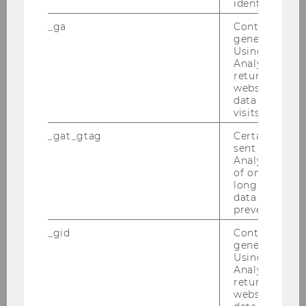
identifizieren.
_ga
Contains a r
generated use
Using this ID
Analytics can
returning use
website and 
data from pre
visits.
_gat_gtag
Certain data i
sent to Googl
Analytics a 
of once per m
long as it is s
data transfers
prevented.
_gid
Contains a r
generated use
Using this ID
SPRACHLERNZENTRUM
Analytics can
returning use
Hier fin­det ihr Res­sour­cen zum Spra­
website and 