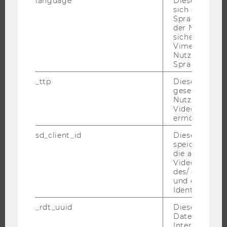
language
Dieses Cooki
sich die
Spracheinstel
STUDIUM
der Nutzer*in
sichergestellt
WARUM WU?
Vimeo in der
Nutzer ausge
BACHELOR
Sprache ersch
MASTER
_ttp
Dieser Cookie
DOKTORAT / PHD
gesetzt, um d
Nutzung des 
EXECUTIVE EDUCATION
Videoplayers 
BEWERBUNG UND ZULASSUNG
ermöglichen
INFORMATIONEN FÜR STUDIERENDE
sd_client_id
Dieses Cooki
speichert Dat
INTERNATIONALE UND INCOMING EXCHANGE STUDIERENDE
die aktuellen
ANGEBOTE FÜR SCHULEN UND STUDIENINTERESSIERTE
Videoeinstell
des/ der Benu
STUDENT CLUBS
und einen per
Identifikatio
_rdt_uuid
Dieses Cooki
Daten über di
FORSCHUNG
Interaktionen