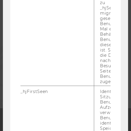
zu
_hjSessionUser
migrieren. Wi
STUDIERENDE
gesetzt, wenn
Benutzer zum
Mal eine Seite
ALUMNI
Behält die Hot
Benutzer-ID be
diese Seite e
PRESSE
ist. Stellt sic
die Daten von
nachfolgende
Besuchen der
MITARBEITENDE
Seite derselb
Benutzer-ID
zugeordnet w
UNTERNEHMEN
_hjFirstSeen
Identifiziert d
Sitzung eines
Benutzers. Wi
Aufzeichnungs
verwendet, u
Benutzersitz
identifizieren.
Speicherdaue
Facebook
Instagram
Blog