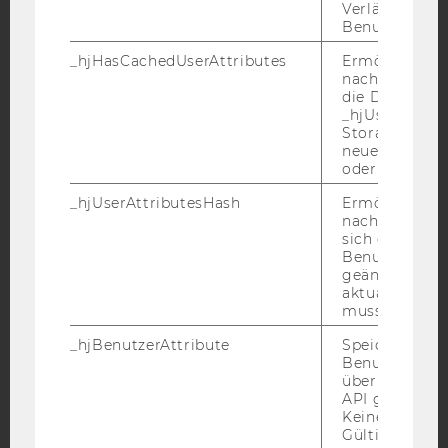
Verlängert sic
Benutzeraktivi
_hjHasCachedUserAttributes
Ermöglicht e
YouTube
Newsletter
Bluesky
nachzuvollzie
die Daten in
_hjUserAttrib
Storage auf 
neuesten Stan
oder nicht.
IMPRESSUM
_hjUserAttributesHash
Ermöglicht e
nachzuvollzie
BARRIEREFREIHEITSERKLÄRUNG WEBSEITE
sich ein
DATENSCHUTZERKLÄRUNG
Benutzerattri
geändert hat
DATENSCHUTZERKLÄRUNG SOCIAL MEDIA
aktualisiert 
muss.
DATENSCHUTZERKLÄRUNG
STUDIENBEWERBER*INNEN UND STUDIERENDE
_hjBenutzerAttribute
Speichert
Benutzerattri
COOKIE EINSTELLUNGEN
über die Hotja
API gesendet
Barrierefreiheitserklärung
Keine explizit
Gültigkeitsda
Webseite