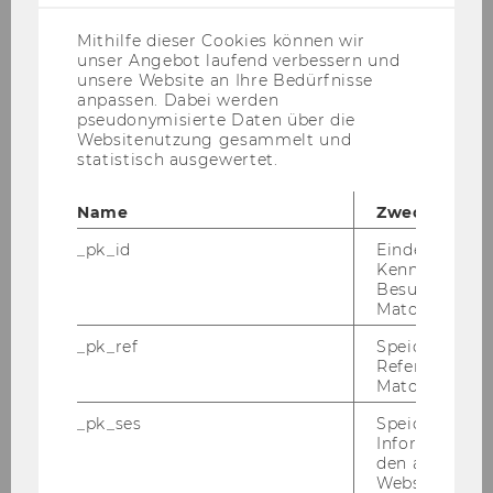
US-
Anbieter)
ZUM GUIDE
Mithilfe dieser Cookies können wir
unser Angebot laufend verbessern und
unsere Website an Ihre Bedürfnisse
anpassen. Dabei werden
pseudonymisierte Daten über die
Websitenutzung gesammelt und
statistisch ausgewertet.
Pro­gram­me & Ser­vices
Name
Zweck
_pk_id
Eindeutige
Kennzeichnun
Besuchers du
Matomo.
_pk_ref
Speicherung 
Referrers dur
Matomo.
_pk_ses
Speicherung 
Informatione
den aktuellen
Webseitenbe