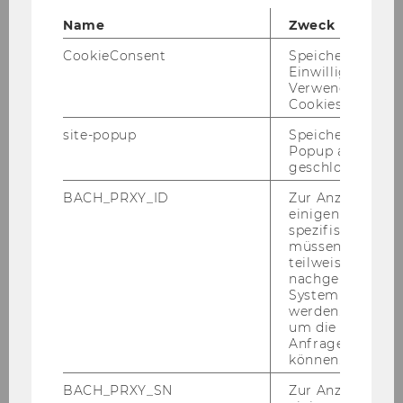
Name
Zweck
CookieConsent
Speichert Ihre
Einwilligung zur
Verwendung vo
Challenge fürs Wintersemster gesucht?
W
Cookies.
Werdet Lern-, Musik- oder Sportbuddy!
site-popup
Speichert ob ein
Popup ausgefüll
geschlossen wur
BACH_PRXY_ID
Zur Anzeige von
einigen WU-
spezifischen Inh
müssen Informa
teilweise von
nachgelagerten
System abgefra
werden. Notwen
um die Antwort 
Anfrage zuordne
können.
BACH_PRXY_SN
Zur Anzeige von