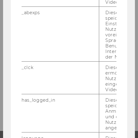
Videos intera
_abexps
Dieses Cooki
speichert get
COMPETENCE CENTER STAR
Einstellungen
Nutzer*in, zB.
Das Com­pe­tence Cen­ter for Sus­tai­
voreingestell
na­bi­li­ty Trans­for­ma­ti­on and Re­spon­
Sprache, Regi
si­bi­li­ty (STaR) en­ga­giert sich für
Benutzernam
Interaktionsd
mehr Nach­hal­tig­keit.
der Nutzer*in
_clck
Dieses Cooki
ermöglicht di
MEHR INFOS
Nutzung des
eingebettete
Video Players
has_logged_in
Dieses Cooki
speichert
Anmeldeinfo
und ob sich de
Nutzer*in jem
angemeldet h