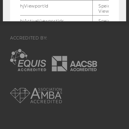
hjViewportId
Speichert Ben
Viewport-Deta
hjActiveViewportIds
Speichert die
aktiven Benut
Viewports. Sp
einen
ACCREDITED BY:
expirationTi
der zur Valid
EQUIS
AACSB
aktiver Ansic
bei der
Skriptinitiali
verwendet wir
_hjSession_
Enthält die ak
AMBA
Sitzungsdaten.
sicher, dass
nachfolgende
im Sitzungsfe
gleichen Sitz
zugeordnet w
_hjSessionTooLarge
Veranlasst Hot
Datenerfassu
beenden, wen