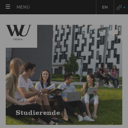
HAUPTMENÜ
MENÜ
EN
ÖFFNEN
Stu­die­ren­de