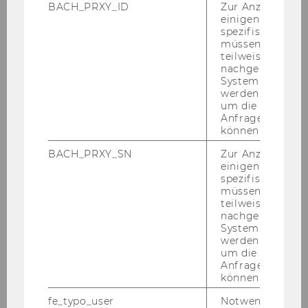
BACH_PRXY_ID
Zur Anzeige von
einigen WU-
spezifischen Inh
müssen Informa
teilweise von
nachgelagerten
System abgefra
werden. Notwen
um die Antwort 
Anfrage zuordne
können.
BACH_PRXY_SN
Zur Anzeige von
einigen WU-
spezifischen Inh
müssen Informa
Live-​Acts
teilweise von
nachgelagerten
System abgefra
Wir freu­en uns heuer James Cottri­all,
werden. Notwen
Lena Schaur und einen Spe­cial Guest
um die Antwort 
auf der Sommerfest-​Bühne be­grü­ßen
Anfrage zuordne
können.
zu dür­fen.
fe_typo_user
Notwendig für d