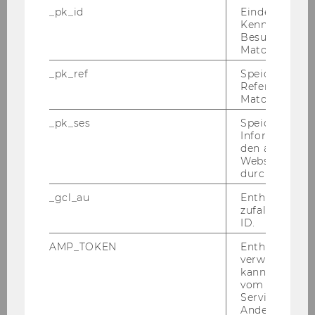
_pk_id
Eindeutige
Kennzeichnun
Besuchers du
Matomo.
_pk_ref
Speicherung 
Referrers dur
Matomo.
_pk_ses
Speicherung 
Informatione
den aktuellen
Webseitenbe
durch Matom
_gcl_au
Enthält eine
zufallsgenerie
ID.
AMP_TOKEN
Enthält ein To
verwendet we
kann, um eine
vom AMP-Clie
Service abzur
Andere mögli