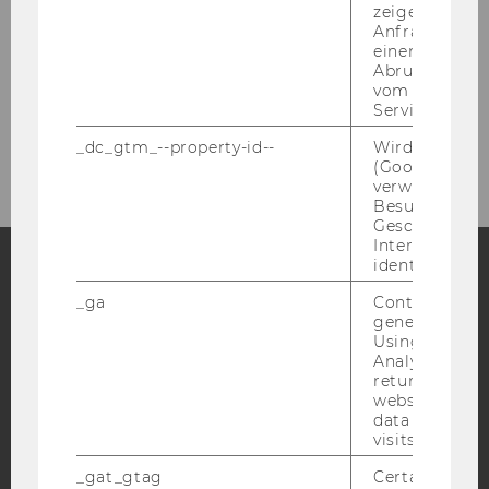
zeigen Opt-ou
Anfrage im G
einen Fehler 
Abrufen einer
vom AMP Clie
Service an.
_dc_gtm_--property-id--
Wird von Dou
(Google Tag 
verwendet, u
Besucher nach
Geschlecht o
Interessen zu
identifizieren.
_ga
Contains a r
Facebook
Instagram
Blog
generated use
Using this ID
Analytics can
returning use
YouTube
Newsletter
Bluesky
website and 
data from pre
visits.
_gat_gtag
Certain data i