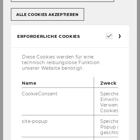
ALLE COOKIES AKZEPTIEREN
Erforderl
ERFORDERLICHE COOKIES
Cookies
Diese Cookies werden für eine
technisch reibungslose Funktion
unserer Website benötigt.
Pro­gramm
Name
Zweck
CookieConsent
Speichert Ihre
Kids' Cor­ner, Kas­perl­thea­ter, Street Food
Einwilligung zur
Mar­ket und viel Musik - fei­ern Sie mit
Verwendung vo
uns ab 15 Uhr.
Cookies.
site-popup
Speichert ob ein
Popup ausgefüll
geschlossen wur