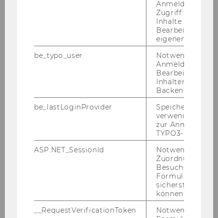
Anmeldung und
Zugriff auf gesc
Inhalte oder zur
Bearbeitung des
eigenen Profils.
be_typo_user
Notwendig für d
Anmeldung und
Bearbeitung von
Inhalten im TYP
Backend.
be_lastLoginProvider
Speichert die zul
verwendete Met
zur Anmeldung f
TYPO3-Backend.
ASP.NET_SessionId
Notwendig, um 
Zuordnung von
Besucher zu
Street Food Mar­ket
Formulareingab
sicherstellen zu
In un­se­ren Foodtrucks wer­den in­ter­na­
können.
tio­na­le Spei­sen frisch zu­be­rei­tet. Kom­
__RequestVerificationToken
Notwendig, um 
men Sie und pro­bie­ren Sie!