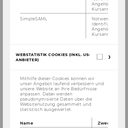
des Plans anzusehen.
Angehörige/r für
(
Kursanmeldung.
JPG
SimpleSAML
Notwendig zur
, 774 KB)
Identifizierung 
Angehörige/r für
Kursanmeldung.
Das war das Som­mer­fest 2025
WEBSTATISTIK COOKIES (INKL. US-
Webstatis
Per­fek­tes Wet­ter und groß­ar­ti­ge At­mo­sphä­re -
ANBIETER)
Cookies
das Som­mer­fest hätte nicht bes­ser sein kön­
(inkl.
nen!
US-
Anbieter)
Mithilfe dieser Cookies können wir
unser Angebot laufend verbessern und
unsere Website an Ihre Bedürfnisse
anpassen. Dabei werden
pseudonymisierte Daten über die
Websitenutzung gesammelt und
statistisch ausgewertet.
Name
Zweck