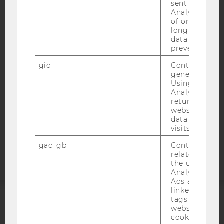
sent to Googl
Analytics a 
IMPRESSUM
of once per m
long as it is s
BARRIEREFREIHEITSERKLÄRUNG WEBSEITE
data transfers
DATENSCHUTZERKLÄRUNG
prevented.
DATENSCHUTZERKLÄRUNG SOCIAL MEDIA
_gid
Contains a r
generated use
DATENSCHUTZERKLÄRUNG
Using this ID
STUDIENBEWERBER*INNEN UND STUDIERENDE
Analytics can
COOKIE EINSTELLUNGEN
returning use
website and 
data from pre
Barrierefreiheitserklärung
visits.
Webseite
_gac_gb
Contains cam
related infor
the user. If G
Analytics and
Ads accounts 
linked, the co
tags on the G
website read 
ACCREDITED BY:
cookie.