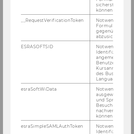
Melde dich hier für dieses
sicherstellen zu
Skills Lab an.
können.
Die Teilnahme ist
__RequestVerificationToken
Notwendig, um 
begrenzt, es gilt „first
Formulareingab
gegenüber Angri
come, first served“.
abzusichern.
Du musst leider
absagen? Dann schick
ESRASOFTSID
Notwendig zur
Identifizierung 
uns bitte eine kurze
E-
angemeldeten
Mail
, damit mir deinen
Benutzers im
Platz einem anderen
Kursanmeldung
des Business
Studierenden anbieten
Language Center
können.
esraSoftWiData
Notwendig um
ausgewählte Sp
und Sprachkurse
Besuchers
nachverfolgen z
können.
ZURÜCK ZUR ÜBERSICHT
esraSimpleSAMLAuthToken
Notwendig zur
Identifizierung 