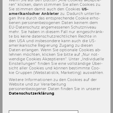
Wenn Sie auf den But­ton „Alle Coo­kies ak­zep­tie­
headspace
ren“ kli­cken, dann stim­men Sie allen Coo­kies zu.
Sie stim­men damit auch den Coo­kies
US-​
amerikanischer An­bie­ter
zu. Da­durch un­ter­lie­
gen Ihre durch das ent­spre­chen­de Coo­kie er­ho­
be­nen per­so­nen­be­zo­ge­nen Daten kei­nem dem
EU-​Datenschutz an­ge­mes­se­nen Schutz­ni­veau
mehr. Sie haben in die­sem Fall nur ein­ge­schränk­
TEILEN
TEILEN
te bis keine da­ten­schutz­recht­li­chen Rech­te in
den USA und ins­be­son­de­re kann auch die US-​
amerikanische Re­gie­rung Zu­gang zu die­sen
Daten er­lan­gen. Wenn Sie op­tio­na­le Coo­kies ab­
20. Mai 2026
leh­nen möch­ten, kli­cken Sie bitte auf „Nur not­
wen­di­ge Coo­kies Ak­zep­tie­ren“. Unter „In­di­vi­du­el­le
Ein­stel­lun­gen“ fin­den Sie eine voll­stän­di­ge Über­
Prä­senz Trai­ning | LC.2.004 | 11:00 –
sicht aller Coo­kies und kön­nen be­stimm­te Coo­
12:00 | DE & EN
kie Grup­pen (Web­sta­tis­tik, Mar­ke­ting) aus­wäh­len.
Weitere Informationen zu den Cookies auf der
Website und zur Verarbeitung
personenbezogener Daten finden Sie in unserer
Datenschutzerklärung
.
Skills Lab | Clea­ring your
head­space