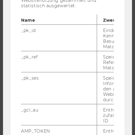
Websitenutzung gesammelt und
BEWERBUNG UND ZULASSUNG
statistisch ausgewertet.
INFORMATIONEN FÜR STUDIERENDE
INTERNATIONALE UND INCOMING EXCHANGE STUDIERENDE
Name
Zweck
ANGEBOTE FÜR SCHULEN UND STUDIENINTERESSIERTE
_pk_id
Eindeutige
Kennzeichnun
STUDENT CLUBS
Besuchers du
Matomo.
_pk_ref
Speicherung 
FORSCHUNG
Referrers dur
Matomo.
FORSCHUNGSPORTAL
_pk_ses
Speicherung 
Informatione
FORSCHENDE
den aktuellen
IMPACT DER FORSCHUNG
Webseitenbe
durch Matom
ORGANISATION DER FORSCHUNG
FORSCHUNGSINFRASTRUKTUR
_gcl_au
Enthält eine
zufallsgenerie
ID.
AMP_TOKEN
Enthält ein To