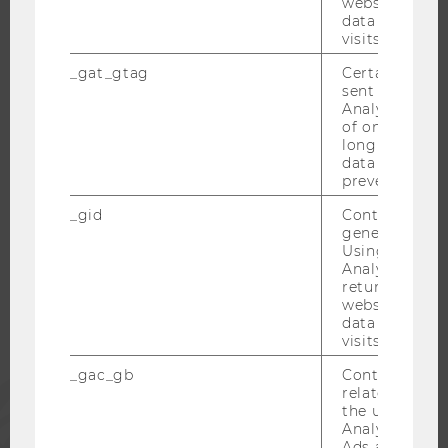
website and 
WELCOME SERVICES
data from pre
visits.
JOBS MIT WU-STUDIUM
KARRIEREKONTAKTE AN DER WU
_gat_gtag
Certain data i
sent to Googl
KARRIERENETZWERKE AN DER WU
Analytics a 
of once per m
long as it is s
data transfers
prevented.
WU COMMUNITY
_gid
Contains a r
generated use
Using this ID
STUDIERENDE
Analytics can
returning use
website and 
data from pre
ALUMNI
visits.
_gac_gb
Contains cam
PRESSE
related infor
the user. If G
Analytics and
MITARBEITENDE
Ads accounts 