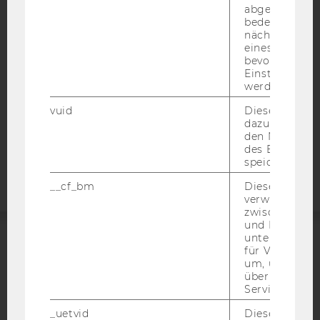
abgespielt wi
DATENSCHUTZERKLÄRUNG
bedeutet, das
nächsten Ans
DATENSCHUTZERKLÄRUNG SOCIAL MEDIA
eines Vimeo-V
bevorzugten
DATENSCHUTZERKLÄRUNG
Einstellungen
STUDIENBEWERBER*INNEN UND STUDIERENDE
werden.
COOKIE EINSTELLUNGEN
vuid
Dieser Cookie
dazu eingeset
Barrierefreiheitserklärung
den Nutzungs
des Benutzers
Webseite
speichern.
__cf_bm
Dieses Cookie
verwendet, u
zwischen Men
und Bots zu
unterscheiden.
für Vimeo no
ACCREDITED BY:
um, um gülti
über die Nutz
EQUIS
AACSB
Service zu s
_uetvid
Dieses Cookie