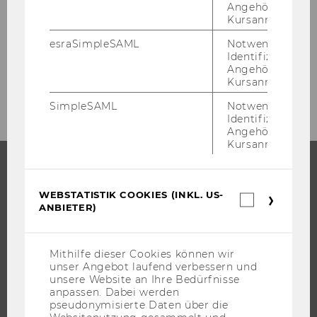
Angehörige/r für
Kursanmeldung.
Student Counselling
esraSimpleSAML
Notwendig zur
Identifizierung 
Angehörige/r für
News Student Counselling Details SoSe 2026
Kursanmeldung.
SimpleSAML
Notwendig zur
Identifizierung 
Angehörige/r für
Kursanmeldung.
STUDIUM
WEBSTATISTIK COOKIES (INKL. US-
Webstatis
ANBIETER)
Cookies
WARUM WU?
(inkl.
US-
BACHELOR
Anbieter)
Mithilfe dieser Cookies können wir
MASTER
unser Angebot laufend verbessern und
DOKTORAT / PHD
unsere Website an Ihre Bedürfnisse
anpassen. Dabei werden
EXECUTIVE EDUCATION
pseudonymisierte Daten über die