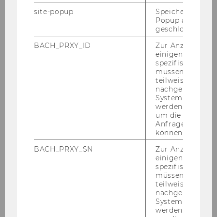
Kontext
site-popup
Speichert ob ein
Popup ausgefüll
Einen klaren Kopf haben ist
geschlossen wur
grundsätzlich ein guter Zustand:
BACH_PRXY_ID
Zur Anzeige von
wenn das Leben fein ist, kann
einigen WU-
man’s mehr genießen, wenn der
spezifischen Inh
Kopf still ist und wir nur
müssen Informa
teilweise von
genießen können. Wenn wir
nachgelagerten
kognitiv leistungsfähig sein
System abgefra
wollen, brauchen wir ebenfalls
werden. Notwen
um die Antwort 
einen stillen Kopf, um sich auf
Anfrage zuordne
die Aufgabe konzentrieren zu
können.
können.Dieses Skills Lab ist für
BACH_PRXY_SN
Zur Anzeige von
alle, die sich etwas
mehr Stille
einigen WU-
und weniger Self-Talk
spezifischen Inh
wünschen!
müssen Informa
teilweise von
nachgelagerten
Kompetenzen & Ziele
System abgefra
werden. Notwen