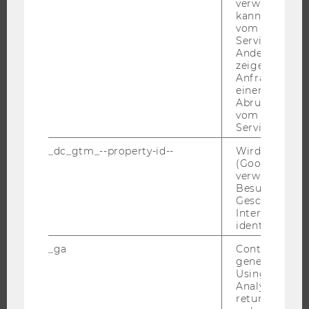
UNIVERSITÄT
verwendet we
kann, um eine
vom AMP-Clie
ÜBER DIE WU
Service abzur
ORGANISATION
Andere mögli
zeigen Opt-ou
WIRTSCHAFT UND GESELLSCHAFT
Anfrage im G
einen Fehler 
CAMPUS
Abrufen einer
NEWS
vom AMP Clie
Service an.
EVENTS ARCHIV
EVENTS
_dc_gtm_--property-id--
Wird von Dou
(Google Tag 
WU FOUNDATION
verwendet, u
Besucher nach
Geschlecht o
Interessen zu
identifizieren.
JOBS
_ga
Contains a r
JOBS
generated use
Using this ID
JOBPORTAL
Analytics can
returning use
RESEARCH CAREER