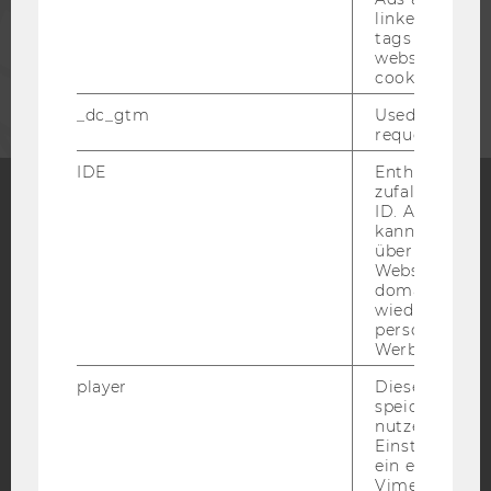
linked, the co
tags on the G
website read 
UNTERNEHMEN
cookie.
_dc_gtm
Used to throt
request rate.
IDE
Enthält eine
zufallsgenerie
ID. Anhand di
kann Google 
Facebook
Instagram
Blog
über verschie
Websites
domainübergr
wiedererkenn
YouTube
Newsletter
Bluesky
personalisiert
Werbung auss
player
Dieses Cooki
speichert
nutzerspezifi
Einstellungen
IMPRESSUM
ein eingebett
Vimeo-Video
BARRIEREFREIHEITSERKLÄRUNG WEBSEITE