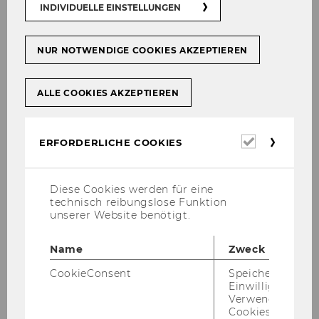
INDIVIDUELLE EINSTELLUNGEN
NUR NOTWENDIGE COOKIES AKZEPTIEREN
ALLE COOKIES AKZEPTIEREN
Erforderl
ERFORDERLICHE COOKIES
Cookies
Das Skills Lab ein Ort für
ein­stün­di­ge
Diese Cookies werden für eine
technisch reibungslose Funktion
Embodiment-​Trainings
, in denen du
prak­ti­
unserer Website benötigt.
sche und kör­per­ba­sier­te Übun­gen
lernst, die
dich dabei un­ter­stüt­zen, deine Meta Skills zu
Name
Zweck
stär­ken, um in ver­schie­de­nen Lebens-​ und Stu­
di­en­si­tua­tio­nen selbst­be­stimmt agie­ren zu
CookieConsent
Speichert Ihre
Einwilligung zur
kön­nen.
Verwendung vo
Cookies.