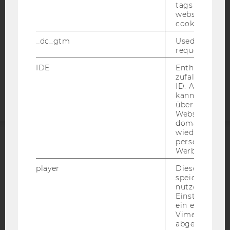
tags on the G
website read 
DATENSCHUTZERKLÄRUNG
cookie.
STUDIENBEWERBER*INNEN UND STUDIERENDE
COOKIE EINSTELLUNGEN
_dc_gtm
Used to throt
request rate.
Barrierefreiheitserklärung
IDE
Enthält eine
zufallsgenerie
Webseite
ID. Anhand di
kann Google 
über verschie
Websites
domainübergr
wiedererkenn
personalisiert
Werbung auss
ACCREDITED BY:
player
Dieses Cooki
EQUIS
AACSB
speichert
nutzerspezifi
Einstellungen
ein eingebett
Vimeo-Video
abgespielt wi
AMBA