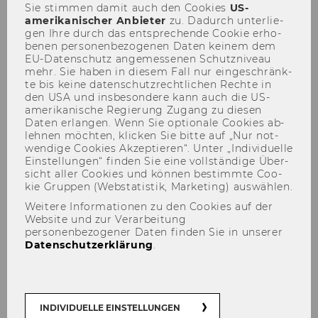
Sie stim­men damit auch den Coo­kies
US-​
ABGESAGT
amerikanischer An­bie­ter
zu. Da­durch un­ter­lie­
gen Ihre durch das ent­spre­chen­de Coo­kie er­ho­
be­nen per­so­nen­be­zo­ge­nen Daten kei­nem dem
EU-​Datenschutz an­ge­mes­se­nen Schutz­ni­veau
mehr. Sie haben in die­sem Fall nur ein­ge­schränk­
te bis keine da­ten­schutz­recht­li­chen Rech­te in
den USA und ins­be­son­de­re kann auch die US-​
TEILEN
TEILEN
amerikanische Re­gie­rung Zu­gang zu die­sen
Daten er­lan­gen. Wenn Sie op­tio­na­le Coo­kies ab­
leh­nen möch­ten, kli­cken Sie bitte auf „Nur not­
11. Mai 2026
wen­di­ge Coo­kies Ak­zep­tie­ren“. Unter „In­di­vi­du­el­le
Ein­stel­lun­gen“ fin­den Sie eine voll­stän­di­ge Über­
sicht aller Coo­kies und kön­nen be­stimm­te Coo­
Peer­group | On­line via MS Teams |
kie Grup­pen (Web­sta­tis­tik, Mar­ke­ting) aus­wäh­len.
16:00 - 17:30 | DE
Weitere Informationen zu den Cookies auf der
Website und zur Verarbeitung
personenbezogener Daten finden Sie in unserer
Datenschutzerklärung
.
Stu­die­ren mit Neu­ro­di­ver­si­tät
INDIVIDUELLE EINSTELLUNGEN