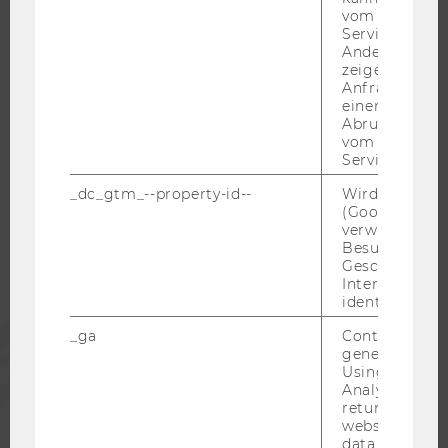
KARRIEREKONTAKTE AN DER WU
vom AMP-Clie
Service abzur
KARRIERENETZWERKE AN DER WU
Andere mögli
zeigen Opt-ou
Anfrage im G
einen Fehler 
Abrufen einer
vom AMP Clie
WU COMMUNITY
Service an.
_dc_gtm_--property-id--
Wird von Dou
STUDIERENDE
(Google Tag 
verwendet, u
Besucher nach
Geschlecht o
ALUMNI
Interessen zu
identifizieren.
PRESSE
_ga
Contains a r
generated use
Using this ID
MITARBEITENDE
Analytics can
returning use
website and 
data from pre
UNTERNEHMEN