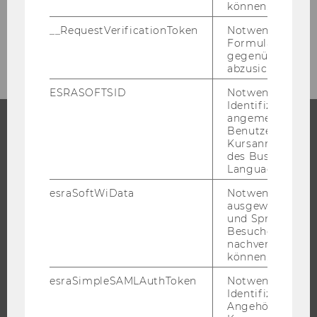
können.
__RequestVerificationToken
Notwendig, um 
News Student Counselling Details SoSe 2026
Formulareingab
gegenüber Angri
abzusichern.
ESRASOFTSID
Notwendig zur
Identifizierung 
angemeldeten
Benutzers im
Kursanmeldung
STUDIUM
des Business
Language Center
WARUM WU?
esraSoftWiData
Notwendig um
BACHELOR
ausgewählte Sp
MASTER
und Sprachkurse
Besuchers
DOKTORAT / PHD
nachverfolgen z
können.
EXECUTIVE EDUCATION
BEWERBUNG UND ZULASSUNG
esraSimpleSAMLAuthToken
Notwendig zur
Identifizierung 
INFORMATIONEN FÜR STUDIERENDE
Angehörige/r für