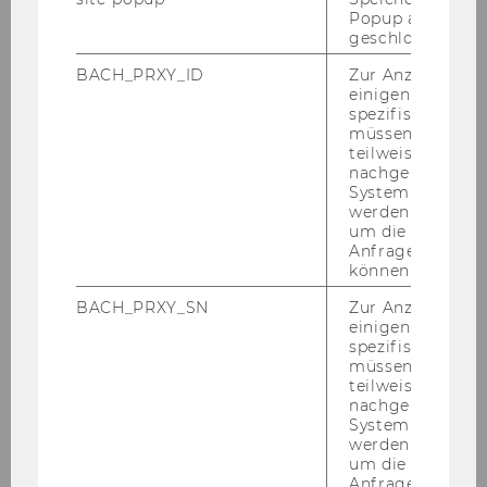
Popup ausgefüll
geschlossen wur
BACH_PRXY_ID
Zur Anzeige von
andere Betroffene
einigen WU-
kennenlernen
spezifischen Inh
müssen Informa
Erfahrungen und
teilweise von
Bewältigungsstrategien
nachgelagerten
System abgefra
austauschen
werden. Notwen
Unterstützung finden
um die Antwort 
Anfrage zuordne
können.
BACH_PRXY_SN
Zur Anzeige von
Anmeldung
einigen WU-
spezifischen Inh
müssen Informa
teilweise von
Anmeldung geschlossen
nachgelagerten
System abgefra
Die Teilnahme ist
werden. Notwen
begrenzt, es gilt „first
um die Antwort 
Anfrage zuordne