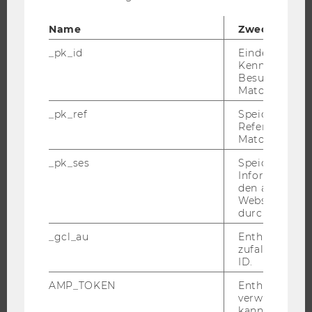
ORGANISATION
Name
Zweck
WIRTSCHAFT UND GESELLSCHAFT
CAMPUS
_pk_id
Eindeutige
Kennzeichnun
NEWS
Besuchers du
Matomo.
EVENTS ARCHIV
EVENTS
_pk_ref
Speicherung 
Referrers dur
WU FOUNDATION
Matomo.
_pk_ses
Speicherung 
Informatione
den aktuellen
JOBS
Webseitenbe
durch Matom
JOBS
_gcl_au
Enthält eine
JOBPORTAL
zufallsgenerie
RESEARCH CAREER
ID.
WELCOME SERVICES
AMP_TOKEN
Enthält ein To
verwendet we
JOBS MIT WU-STUDIUM
kann, um eine