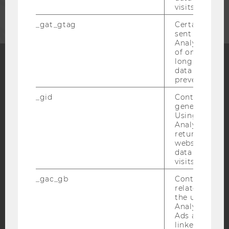
visits.
_gat_gtag
Certain data i
sent to Googl
Analytics a 
of once per m
long as it is s
data transfers
Facebook
Instagram
Blog
prevented.
_gid
Contains a r
generated use
Using this ID
YouTube
Newsletter
Bluesky
Analytics can
returning use
website and 
data from pre
visits.
_gac_gb
Contains cam
IMPRESSUM
related infor
the user. If G
BARRIEREFREIHEITSERKLÄRUNG WEBSEITE
Analytics and
DATENSCHUTZERKLÄRUNG
Ads accounts 
linked, the co
DATENSCHUTZERKLÄRUNG SOCIAL MEDIA