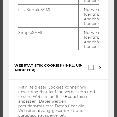
Kursanmeldung.
INTERNATIONALE UND INCOMING EXCHANGE STUDIERENDE
ANGEBOTE FÜR SCHULEN UND STUDIENINTERESSIERTE
esraSimpleSAML
Notwendig zur
Identifizierung 
STUDENT CLUBS
Angehörige/r für
Kursanmeldung.
SimpleSAML
Notwendig zur
Identifizierung 
FORSCHUNG
Angehörige/r für
Kursanmeldung.
FORSCHUNGSPORTAL
FORSCHENDE
IMPACT DER FORSCHUNG
WEBSTATISTIK COOKIES (INKL. US-
Webstatis
ANBIETER)
Cookies
ORGANISATION DER FORSCHUNG
(inkl.
FORSCHUNGSINFRASTRUKTUR
US-
Anbieter)
Mithilfe dieser Cookies können wir
unser Angebot laufend verbessern und
unsere Website an Ihre Bedürfnisse
anpassen. Dabei werden
UNIVERSITÄT
pseudonymisierte Daten über die
Websitenutzung gesammelt und
ÜBER DIE WU
statistisch ausgewertet.