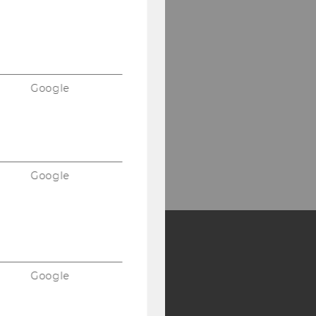
ibliotheksempfang
Entlehnung,
ibliotheksausweise)
Google
ebäude LC -
ibliothekszentrum - Ebene 1
l:
+43 1 31336-4929
Mail:
entlehnung@wu.ac.at
Google
Y:
Google
SB
AMBA