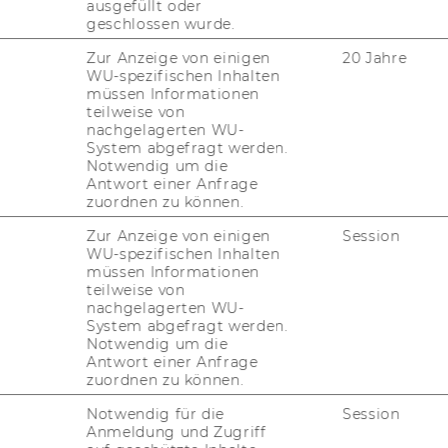
ausgefüllt oder
nen. Die Kurse fin­den ab 5 Teil­neh­mer*innen
geschlossen wurde.
Zur Anzeige von einigen
20 Jahre
teht Ihnen das
E-​Learning-Angebot der
WU-spezifischen Inhalten
. Wei­te­re Fra­gen be­ant­wor­ten wir gerne
müssen Informationen
teilweise von
.at
nachgelagerten WU-
System abgefragt werden.
Notwendig um die
Antwort einer Anfrage
zuordnen zu können.
Zur Anzeige von einigen
Session
WU-spezifischen Inhalten
müssen Informationen
teilweise von
nachgelagerten WU-
System abgefragt werden.
Notwendig um die
Antwort einer Anfrage
zuordnen zu können.
Notwendig für die
Session
Anmeldung und Zugriff