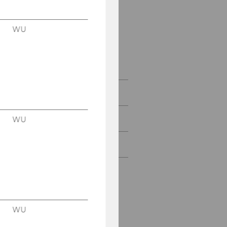
Kurse
E-Learning der
WU
Bibliothek
Videotutorials
Benützung
Services für
WU
WU Bibliothek
WU