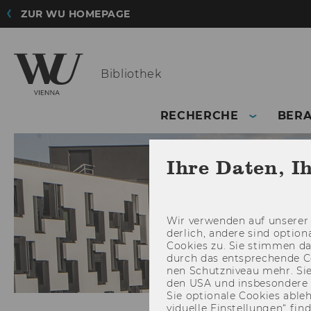
ZUR WU HOMEPAGE
Bibliothek
RECHERCHE
BER
Ihre Daten, I
Wir ver­wen­den auf un­se­rer 
der­lich, an­de­re sind op­tio
Coo­kies zu. Sie stim­men 
durch das ent­spre­chen­de C
nen Schutz­ni­veau mehr. Sie 
den USA und ins­be­son­de­r
Sie op­tio­na­le Coo­kies ab­l
vi­du­el­le Ein­stel­lun­gen“ 