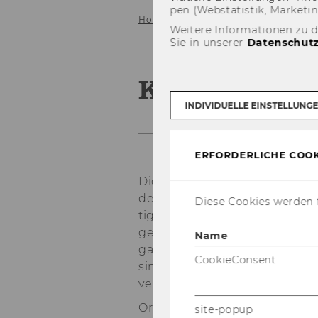
pen (Web­sta­tis­tik, Mar­ke­ti
Home
Beratung
Kurse
Weitere Informationen zu 
Sie in unserer
Datenschutz
Kurse
INDIVIDUELLE EINSTELLUNG
ERFORDERLICHE COOK
Die ef­fi­zi­en­te Nut­zung der In
der Bi­blio­thek ist eine Fä­hig­k
Diese Cookies werden f
tig ist. Sie um­fasst die Kennt­n
ge­bo­te, deren si­tua­ti­ons­be
Name
gang damit. Wei­te­re The­men, 
CookieConsent
sind Re­cher­chestra­te­gie, Qua­
ver­wal­tung.
Ort und Dauer wer­den bei den 
site-popup