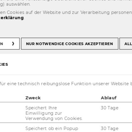
ng) aus­wäh­len.
den Cookies auf der Website und zur Verarbeitung persone
erklärung
.
EN
NUR NOTWENDIGE COOKIES AKZEPTIEREN
ALL
IES
­for­ma­ti­ons­quel­len und Dienst­leis­tun­gen
eit, die für ein er­folg­rei­ches Stu­di­um wich­
ür eine technisch reibungslose Funktion unserer Website 
is über die vor­han­de­nen In­for­ma­ti­ons­an­
­zo­ge­ne Aus­wahl und den fach­ge­rech­ten Um­
Zweck
Ablauf
die in un­se­ren Kur­sen be­han­delt wer­den,
Speichert Ihre
30 Tage
li­täts­be­wer­tung von Quel­len und Li­te­ra­tur­
Einwilligung zur
Verwendung von Cookies.
Kurs­be­schrei­bun­gen an­ge­zeigt. Wir bit­
Speichert ob ein Popup
30 Tage