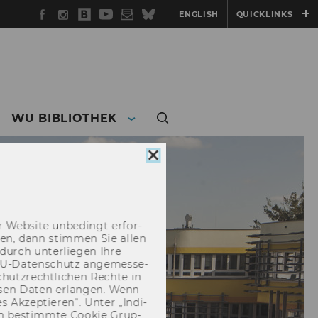
Facebook
Instagram
WU
YouTube
Newsletter
Bluesky
ENGLISH
QUICKLINKS
Blog
WU BIBLIOTHEK
Cookie
Consent
schließen
 Web­site un­be­dingt er­for­
­cken, dann stim­men Sie allen
durch un­ter­lie­gen Ihre
EU-​Datenschutz an­ge­mes­se­
hutz­recht­li­chen Rech­te in
­sen Daten er­lan­gen. Wenn
 Ak­zep­tie­ren“. Unter „In­di­
­nen be­stimm­te Coo­kie Grup­