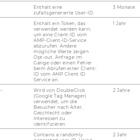
Enthält eine
3 Monate
zufallsgenerierte User-ID.
Enthält ein Token, das
1 Jahr
verwendet werden kann,
um eine Client-ID vom
AMP-Client-ID-Service
abzurufen. Andere
mögliche Werte zeigen
Opt-out, Anfrage im
Gange oder einen Fehler
beim Abrufen einer Client-
ID vom AMP Client ID
Service an.
Uni­ver­si­täts­bi­blio­thek
--
Wird von DoubleClick
2 Jahre
(Google Tag Manager)
verwendet, um die
Besucher nach Alter,
Geschlecht oder
Interessen zu
identifizieren.
Contains a randomly
2 Jahr