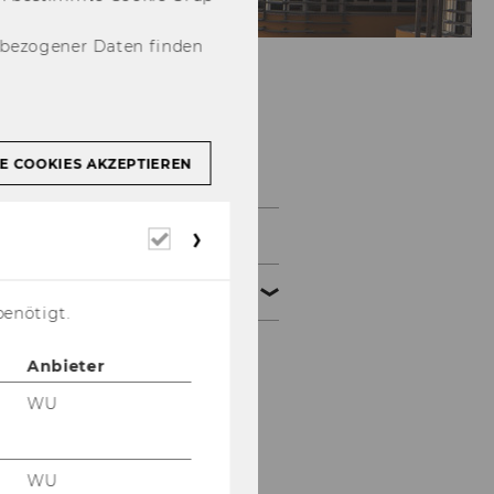
nbezogener Daten finden
Bibliothek
E COOKIES AKZEPTIEREN
Recherche
Erforderliche
Cookies
Beratung
benötigt.
Bibliotheksinformation
Anbieter
WU
Rechercheberatung
recherchier_bar
WU