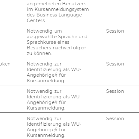
angemeldeten Benutzers
im Kursanmeldungsystem
des Business Language
Centers.
Notwendig um
Session
ausgewählte Sprache und
Sprachkurse eines
Besuchers nachverfolgen
zu können.
oken
Notwendig zur
Session
Identifizierung als WU-
Angehörige/r für
Kursanmeldung.
Notwendig zur
Session
Identifizierung als WU-
Angehörige/r für
Kursanmeldung.
Notwendig zur
Session
Identifizierung als WU-
Angehörige/r für
Kursanmeldung.