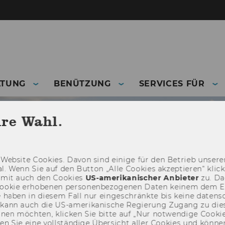
ATUNG
BENÜTZUNG
SERVICES FÜR
hre Wahl.
Web­site Coo­kies. Davon sind ei­ni­ge für den Be­trieb un­se­rer
­nal. Wenn Sie auf den But­ton „Alle Coo­kies ak­zep­tie­ren“ kli
damit auch den Coo­kies
US-​amerikanischer An­bie­ter
zu. Da­
oo­kie er­ho­be­nen per­so­nen­be­zo­ge­nen Daten kei­nem dem 
haben in die­sem Fall nur ein­ge­schränk­te bis keine da­ten­sc
e kann auch die US-​amerikanische Re­gie­rung Zu­gang zu die
eh­nen möch­ten, kli­cken Sie bitte auf „Nur not­wen­di­ge Coo­kies
fin­den Sie eine voll­stän­di­ge Über­sicht aller Coo­kies und kön