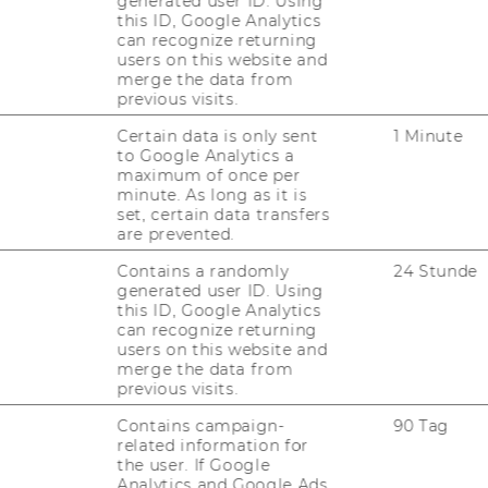
generated user ID. Using
this ID, Google Analytics
can recognize returning
Fragen zur Recherche)
B
users on this website and
(
merge the data from
trum - Ebene 1
previous visits.
B
Certain data is only sent
1 Minute
G
to Google Analytics a
B
maximum of once per
minute. As long as it is
Te
set, certain data transfers
are prevented.
E-
Contains a randomly
24 Stunde
generated user ID. Using
this ID, Google Analytics
can recognize returning
users on this website and
merge the data from
previous visits.
uTube
Newsletter
Bluesky
ACCREDITED B
Contains campaign-
90 Tag
EQUIS
AAC
related information for
the user. If Google
Analytics and Google Ads