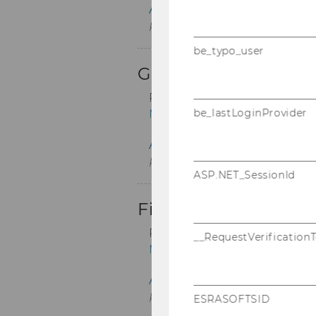
be_typo_user
be_lastLoginProvider
ASP.NET_SessionId
__RequestVerification
ESRASOFTSID