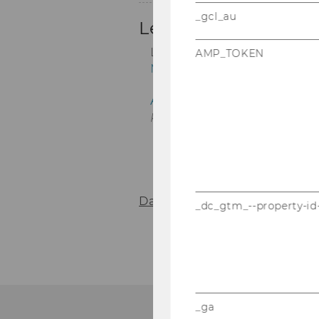
_gcl_au
AMP_TOKEN
Da­ten­schutz­er­klä­rung der WU 
_dc_gtm_--property-id
_ga