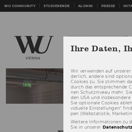
WU COMMUNITY
STUDIERENDE
ALUMNI
PRESSE
MIT
Ihre Daten, I
Wir ver­wen­den auf un­se­rer 
der­lich, an­de­re sind op­tio
Coo­kies zu. Sie stim­men 
durch das ent­spre­chen­de C
nen Schutz­ni­veau mehr. Sie 
den USA und ins­be­son­de­r
Sie op­tio­na­le Coo­kies ab­l
vi­du­el­le Ein­stel­lun­gen“ 
pen (Web­sta­tis­tik, Mar­ke­ti
Weitere Informationen zu 
Sie in unserer
Datenschutz