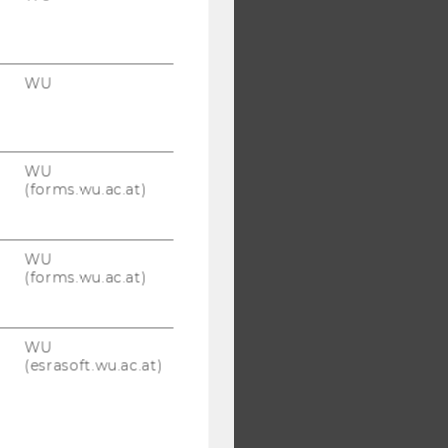
WU
WU
(forms.wu.ac.at)
WU
(forms.wu.ac.at)
WU
(esrasoft.wu.ac.at)