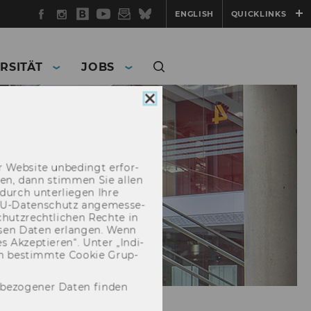
Facebook
Instagram
WU
YouTube
Newsletter
Bluesky
ENGLISH
QUICKLINKS
Blog
RSITÄT
JOBS
Cookie
Consent
schließen
 Web­site un­be­dingt er­for­
­cken, dann stim­men Sie allen
durch un­ter­lie­gen Ihre
EU-​Datenschutz an­ge­mes­se­
hutz­recht­li­chen Rech­te in
­sen Daten er­lan­gen. Wenn
 Ak­zep­tie­ren“. Unter „In­di­
­nen be­stimm­te Coo­kie Grup­
nbezogener Daten finden