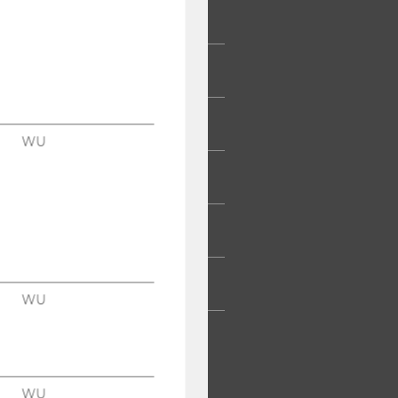
 COMMUNITY
UDIERENDE
UMNI
WU
ESSE
TARBEITENDE
TERNEHMEN
WU
WU