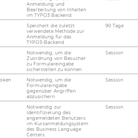
Anmeldung und
Bearbeitung von Inhalten
im TYPO3 Backend.
Speichert die zuletzt
90 Tage
verwendete Methode zur
Anmeldung für das
JOBS
TYPO3-Backend.
Notwendig, um die
Session
JOBS
Zuordnung von Besucher
zu Formulareingabe
JOBPORTAL
sicherstellen zu können.
RESEARCH CAREER
Token
Notwendig, um die
Session
Formulareingabe
gegenüber Angriffen
WELCOME SERVICES
abzusichern.
JOBS MIT WU-STUDIUM
Notwendig zur
Session
Identifizierung des
KARRIEREKONTAKTE AN DER
angemeldeten Benutzers
WU
im Kursanmeldungsystem
des Business Language
Centers.
KARRIERENETZWERKE AN DER