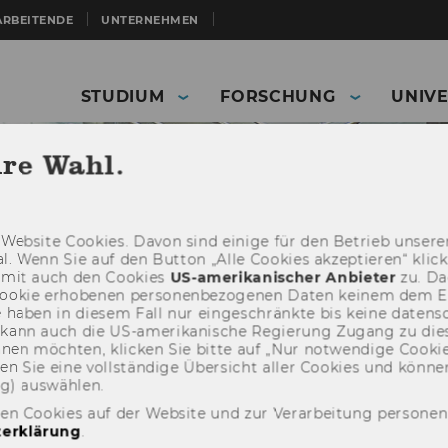
ARBEITENDE
UNTERNEHMEN
STUDIUM
FORSCHUNG
UNIVE
hre Wahl.
Web­site Coo­kies. Davon sind ei­ni­ge für den Be­trieb un­se­rer
­nal. Wenn Sie auf den But­ton „Alle Coo­kies ak­zep­tie­ren“ kli
damit auch den Coo­kies
US-​amerikanischer An­bie­ter
zu. Da­
oo­kie er­ho­be­nen per­so­nen­be­zo­ge­nen Daten kei­nem dem 
haben in die­sem Fall nur ein­ge­schränk­te bis keine da­ten­sc
e kann auch die US-​amerikanische Re­gie­rung Zu­gang zu die
eh­nen möch­ten, kli­cken Sie bitte auf „Nur not­wen­di­ge Coo­kies
fin­den Sie eine voll­stän­di­ge Über­sicht aller Coo­kies und kön
ng) aus­wäh­len.
den Cookies auf der Website und zur Verarbeitung persone
erklärung
.