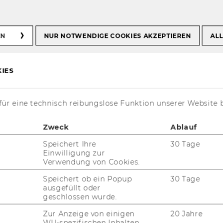
EN
NUR NOTWENDIGE COOKIES AKZEPTIEREN
ALL
t ge­fun­den
IES
te lei­der nicht ge­fun­den wer­den.
ür eine technisch reibungslose Funktion unserer Website 
s­se und ver­su­chen Sie es er­neut.
Zweck
Ablauf
age
.
Speichert Ihre
30 Tage
Einwilligung zur
Verwendung von Cookies.
Speichert ob ein Popup
30 Tage
ausgefüllt oder
geschlossen wurde.
Zur Anzeige von einigen
20 Jahre
WU-spezifischen Inhalten