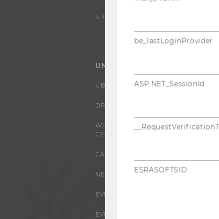
STUDENT CLUBS
be_lastLoginProvider
UNIVERSITÄT
ASP.NET_SessionId
ÜBER DIE WU
ORGANISATION
WIRTSCHAFT UND
__RequestVerification
GESELLSCHAFT
CAMPUS
ESRASOFTSID
NEWS
EVENTS ARCHIV
EVENTS