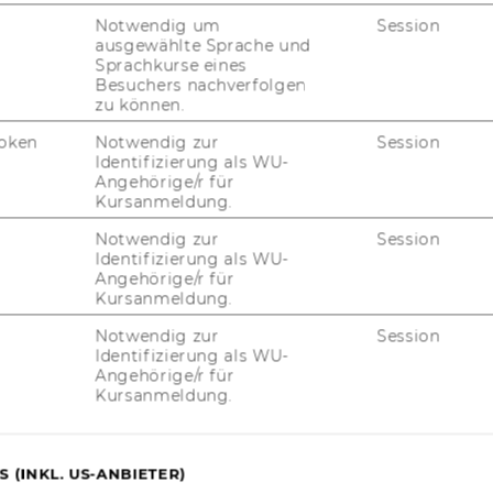
WU
Notwendig um
Session
ausgewählte Sprache und
Sprachkurse eines
Besuchers nachverfolgen
zu können.
oken
Notwendig zur
Session
Identifizierung als WU-
Angehörige/r für
Kursanmeldung.
uTube
Newsletter
Bluesky
ACCREDITED B
Notwendig zur
Session
EQUIS
AAC
Identifizierung als WU-
Angehörige/r für
Kursanmeldung.
Notwendig zur
Session
Identifizierung als WU-
G WEBSEITE
Angehörige/r für
Kursanmeldung.
IAL MEDIA
UDIENBEWERBER*INNEN
 (INKL. US-ANBIETER)