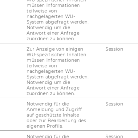
FORSCHUNG
müssen Informationen
WU
teilweise von
FORSCHUNGSPORTAL
nachgelagerten WU-
System abgefragt werden.
ST
FORSCHENDE
Notwendig um die
Antwort einer Anfrage
IMPACT DER FORSCHUNG
zuordnen zu können.
AL
Zur Anzeige von einigen
Session
ORGANISATION DER
WU-spezifischen Inhalten
FORSCHUNG
müssen Informationen
PR
teilweise von
FORSCHUNGSINFRASTRUKTUR
nachgelagerten WU-
System abgefragt werden.
MI
Notwendig um die
Antwort einer Anfrage
zuordnen zu können.
UN
Notwendig für die
Session
Anmeldung und Zugriff
auf geschützte Inhalte
oder zur Bearbeitung des
eigenen Profils.
Notwendig für die
Session