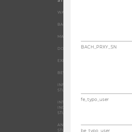
STUDIUM
WARUM WU?
BACHELOR
MASTER
BACH_PRXY_SN
DOKTORAT / PHD
EXECUTIVE EDUCATION
BEWERBUNG UND ZULASSUNG
INFORMATIONEN FÜR
STUDIERENDE
fe_typo_user
INTERNATIONALE UND
INCOMING EXCHANGE
STUDIERENDE
ANGEBOTE FÜR SCHULEN UND
STUDIENINTERESSIERTE
be_typo_user