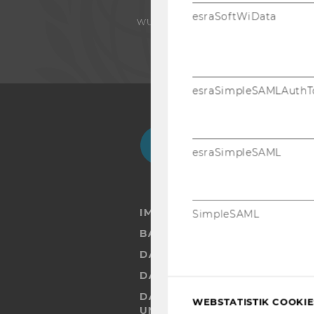
esraSoftWiData
WU FOUNDATION
esraSimpleSAMLAuthT
Facebook
Instagram
Blog
Yo
esraSimpleSAML
IMPRESSUM
SimpleSAML
BARRIEREFREIHEITSERKLÄRUN
DATENSCHUTZERKLÄRUNG
DATENSCHUTZERKLÄRUNG SOC
DATENSCHUTZERKLÄRUNG ST
WEBSTATISTIK COOKIES
UND STUDIERENDE