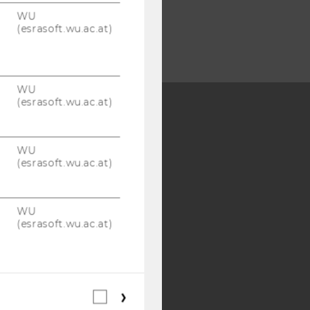
WU
(esrasoft.wu.ac.at)
WU
(esrasoft.wu.ac.at)
Y:
WU
SB
AMBA
(esrasoft.wu.ac.at)
WU
(esrasoft.wu.ac.at)
Webstatistik
Cookies