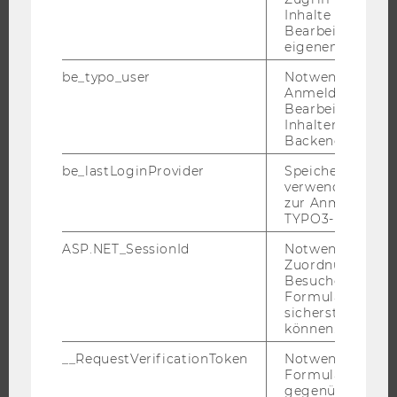
Inhalte oder zur
JOBS
Bearbeitung des
eigenen Profils.
JOBS
be_typo_user
Notwendig für d
JOBPORTAL
Anmeldung und
Bearbeitung von
RESEARCH CAREER
Inhalten im TYP
WELCOME SERVICES
Backend.
JOBS MIT WU-STUDIUM
be_lastLoginProvider
Speichert die zul
verwendete Met
KARRIEREKONTAKTE AN DER WU
zur Anmeldung f
KARRIERENETZWERKE AN DER WU
TYPO3-Backend.
ASP.NET_SessionId
Notwendig, um 
Zuordnung von
Besucher zu
Formulareingab
WU COMMUNITY
sicherstellen zu
können.
__RequestVerificationToken
Notwendig, um 
STUDIERENDE
Formulareingab
gegenüber Angri