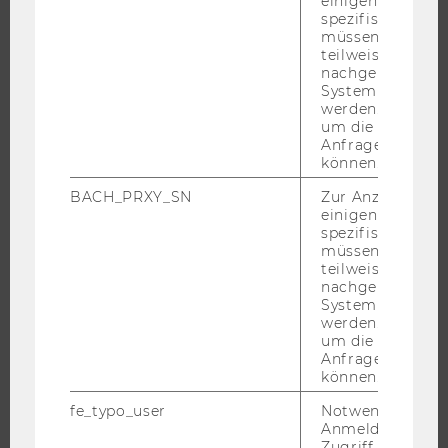
einigen WU-
IMPACT DER FORSCHUNG
spezifischen Inh
ORGANISATION DER FORSCHUNG
müssen Informa
teilweise von
FORSCHUNGSINFRASTRUKTUR
nachgelagerten
System abgefra
werden. Notwen
um die Antwort 
Anfrage zuordne
UNIVERSITÄT
können.
ÜBER DIE WU
BACH_PRXY_SN
Zur Anzeige von
einigen WU-
ORGANISATION
spezifischen Inh
WIRTSCHAFT UND GESELLSCHAFT
müssen Informa
teilweise von
CAMPUS
nachgelagerten
NEWS
System abgefra
werden. Notwen
EVENTS ARCHIV
um die Antwort 
Anfrage zuordne
EVENTS
können.
WU FOUNDATION
fe_typo_user
Notwendig für d
Anmeldung und
Zugriff auf gesc