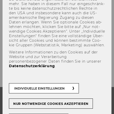
mehr. Sie haben in die­sem Fall nur ein­ge­schränk­
te bis keine da­ten­schutz­recht­li­chen Rech­te in
den USA und ins­be­son­de­re kann auch die US-​
404 - Seite nicht ge­fun­den
amerikanische Re­gie­rung Zu­gang zu die­sen
Daten er­lan­gen. Wenn Sie op­tio­na­le Coo­kies ab­
leh­nen möch­ten, kli­cken Sie bitte auf „Nur not­
Die an­ge­for­der­te Seite konn­te lei­der nicht ge­
wen­di­ge Coo­kies Ak­zep­tie­ren“. Unter „In­di­vi­du­el­le
Ein­stel­lun­gen“ fin­den Sie eine voll­stän­di­ge Über­
fun­den wer­den.
sicht aller Coo­kies und kön­nen be­stimm­te Coo­
Bitte über­prü­fen Sie die Adres­se und ver­su­chen
kie Grup­pen (Web­sta­tis­tik, Mar­ke­ting) aus­wäh­len.
Sie es er­neut.
Weitere Informationen zu den Cookies auf der
Website und zur Verarbeitung
Hier geht es zur WU Home­page
.
personenbezogener Daten finden Sie in unserer
Datenschutzerklärung
.
INDIVIDUELLE EINSTELLUNGEN
STUDIUM
NUR NOTWENDIGE COOKIES AKZEPTIEREN