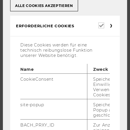
WARUM WU?
ALLE COOKIES AKZEPTIEREN
BACHELOR
MASTER
Erforderl
DOKTORAT / PHD
ERFORDERLICHE COOKIES
Cookies
EXECUTIVE EDUCATION
BEWERBUNG UND ZULASSUNG
Diese Cookies werden für eine
technisch reibungslose Funktion
INFORMATIONEN FÜR STUDIERENDE
unserer Website benötigt.
INTERNATIONALE UND INCOMING EXCHANGE STUDIERENDE
ANGEBOTE FÜR SCHULEN UND STUDIENINTERESSIERTE
Name
Zweck
STUDENT CLUBS
CookieConsent
Speichert Ihre
Einwilligung zur
Verwendung vo
Cookies.
FORSCHUNG
site-popup
Speichert ob ein
Popup ausgefüll
FORSCHUNGSPORTAL
geschlossen wur
FORSCHENDE
BACH_PRXY_ID
Zur Anzeige von