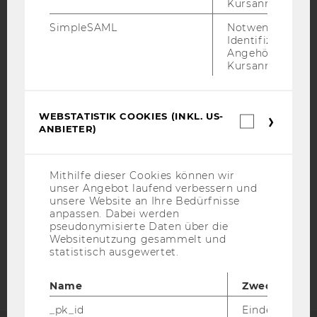
Kursanmeldung.
SimpleSAML
Notwendig zur
Identifizierung 
Angehörige/r für
Kursanmeldung.
IMPRESSUM
BARRIEREFREIHEITSERKLÄRUNG WEBSEITE
WEBSTATISTIK COOKIES (INKL. US-
Webstatis
DATENSCHUTZERKLÄRUNG
ANBIETER)
Cookies
DATENSCHUTZERKLÄRUNG SOCIAL MEDIA
(inkl.
US-
DATENSCHUTZERKLÄRUNG
Anbieter)
Mithilfe dieser Cookies können wir
STUDIENBEWERBER*INNEN UND STUDIERENDE
unser Angebot laufend verbessern und
COOKIE EINSTELLUNGEN
unsere Website an Ihre Bedürfnisse
anpassen. Dabei werden
pseudonymisierte Daten über die
Barrierefreiheitserklärung
Websitenutzung gesammelt und
Webseite
statistisch ausgewertet.
Name
Zweck
_pk_id
Eindeutige