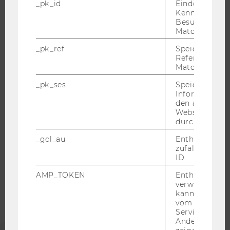
_pk_id
Eindeutige
JOBPORTAL
Kennzeichnun
RESEARCH CAREER
Besuchers du
Matomo.
WELCOME SERVICES
JOBS MIT WU-STUDIUM
_pk_ref
Speicherung 
Referrers dur
KARRIEREKONTAKTE AN DER WU
Matomo.
KARRIERENETZWERKE AN DER WU
_pk_ses
Speicherung 
Informatione
den aktuellen
Webseitenbe
durch Matom
WU COMMUNITY
_gcl_au
Enthält eine
zufallsgenerie
ID.
STUDIERENDE
AMP_TOKEN
Enthält ein To
verwendet we
kann, um eine
ALUMNI
vom AMP-Clie
Service abzur
Andere mögli
PRESSE