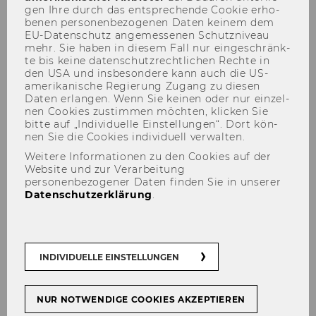
gen Ihre durch das ent­spre­chen­de Coo­kie er­ho­
be­nen per­so­nen­be­zo­ge­nen Daten kei­nem dem
EU-​Datenschutz an­ge­mes­se­nen Schutz­ni­veau
mehr. Sie haben in die­sem Fall nur ein­ge­schränk­
te bis keine da­ten­schutz­recht­li­chen Rech­te in
den USA und ins­be­son­de­re kann auch die US-​
amerikanische Re­gie­rung Zu­gang zu die­sen
Daten er­lan­gen. Wenn Sie kei­nen oder nur ein­zel­
nen Coo­kies zu­stim­men möch­ten, kli­cken Sie
bitte auf „In­di­vi­du­el­le Ein­stel­lun­gen“. Dort kön­
nen Sie die Coo­kies in­di­vi­du­ell ver­wal­ten.
Weitere Informationen zu den Cookies auf der
Website und zur Verarbeitung
personenbezogener Daten finden Sie in unserer
Datenschutzerklärung
.
INDIVIDUELLE EINSTELLUNGEN
NUR NOTWENDIGE COOKIES AKZEPTIEREN