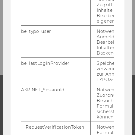
Zugriff auf gesc
Inhalte oder zur
Informationen für Studierende
Bearbeitung des
eigenen Profils.
be_typo_user
Notwendig für d
News für Studierende
Anmeldung und
Bearbeitung von
Inhalten im TYP
Mein Studienprogramm
Backend.
be_lastLoginProvider
Speichert die zul
verwendete Met
zur Anmeldung f
TYPO3-Backend.
ASP.NET_SessionId
Notwendig, um 
Zuordnung von
STUDIUM
Besucher zu
Formulareingab
WARUM WU?
sicherstellen zu
BACHELOR
können.
MASTER
__RequestVerificationToken
Notwendig, um 
Formulareingab
DOKTORAT / PHD