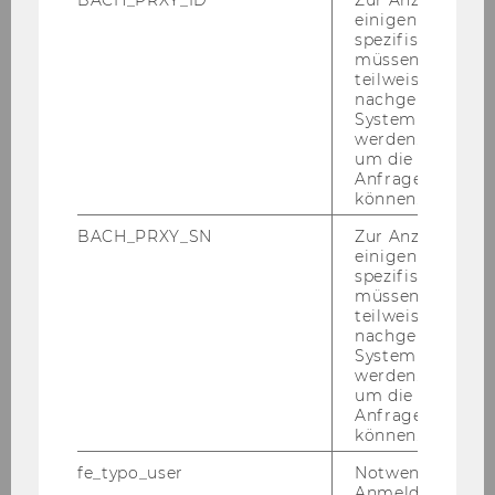
BACH_PRXY_ID
Zur Anzeige von
einigen WU-
spezifischen Inh
müssen Informa
teilweise von
nachgelagerten
System abgefra
werden. Notwen
um die Antwort 
Anfrage zuordne
können.
BACH_PRXY_SN
Zur Anzeige von
einigen WU-
spezifischen Inh
müssen Informa
teilweise von
nachgelagerten
System abgefra
werden. Notwen
um die Antwort 
Anfrage zuordne
können.
fe_typo_user
Notwendig für d
Anmeldung und