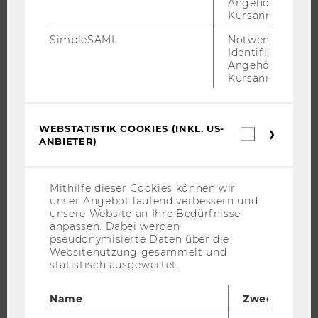
Angehörige/r für
Kursanmeldung.
UNIVERSITÄT
SimpleSAML
Notwendig zur
Identifizierung 
Angehörige/r für
ÜBER DIE WU
Kursanmeldung.
ORGANISATION
WIRTSCHAFT UND GESELLSCHAFT
WEBSTATISTIK COOKIES (INKL. US-
CAMPUS
Webstatis
ANBIETER)
Cookies
NEWS
(inkl.
US-
EVENTS ARCHIV
Anbieter)
Mithilfe dieser Cookies können wir
EVENTS
unser Angebot laufend verbessern und
WU FOUNDATION
unsere Website an Ihre Bedürfnisse
anpassen. Dabei werden
pseudonymisierte Daten über die
Websitenutzung gesammelt und
statistisch ausgewertet.
JOBS
Name
Zweck
JOBS