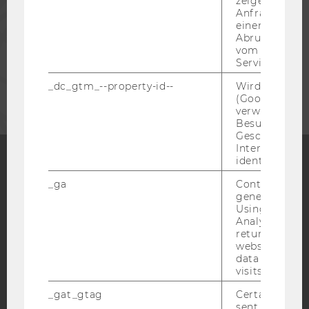
zeigen Opt-ou
Anfrage im G
einen Fehler 
MITARBEITENDE
Abrufen einer
vom AMP Clie
Service an.
UNTERNEHMEN
_dc_gtm_--property-id--
Wird von Dou
(Google Tag 
verwendet, u
Besucher nach
Geschlecht o
Interessen zu
identifizieren.
Facebook
Instagram
Blog
_ga
Contains a r
generated use
Using this ID
Analytics can
returning use
YouTube
Newsletter
Bluesky
website and 
data from pre
visits.
_gat_gtag
Certain data i
sent to Googl