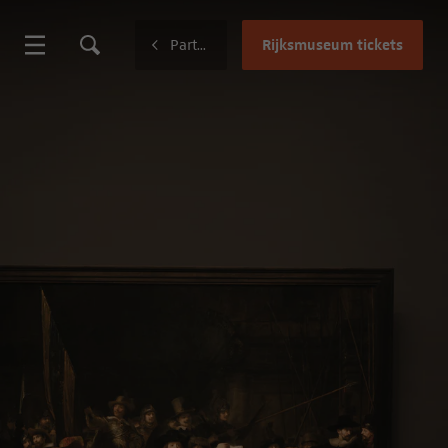
Rijksmuseum tickets
Partnerships