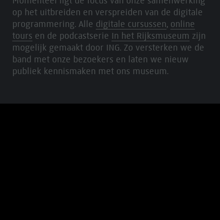
Momenteel ligt de focus van onze samenwerking
op het uitbreiden en verspreiden van de digitale
programmering. Alle
digitale cursussen
,
online
tours
en de podcastserie
In het Rijksmuseum
zijn
mogelijk gemaakt door ING. Zo versterken we de
band met onze bezoekers en laten we nieuw
publiek kennismaken met ons museum.