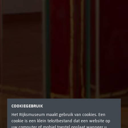
COOKIEGEBRUIK
Het Rijksmuseum maakt gebruik van cookies. Een
cookie is een klein tekstbestand dat een website op
uw computer of mobiel toestel opslaat wanneer u