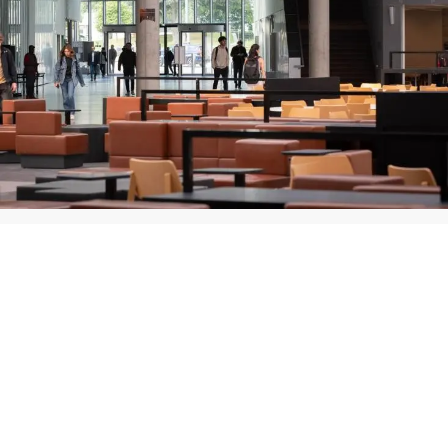
CentraleSupélec
Bachelor’s Degree