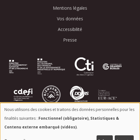
Mentions légales
Vos données
Accessibilité
Presse
Image
Image
Image
Image
Image
Image
Image
Image
Nous utilisons des cookies et traitons des données personnelles pour les
Utilisation
Image
finalités suivantes :
Fonctionnel (obligatoire), Statistiques &
Contenu externe embarqué (vidéos)
.
des