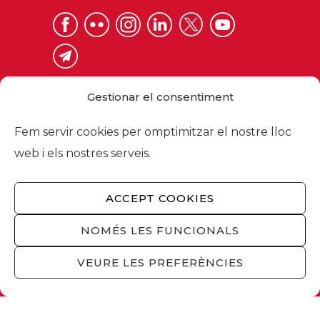
Gestionar el consentiment
Fem servir cookies per omptimitzar el nostre lloc
web i els nostres serveis.
Via Laietana 32, 08003 Barcelona
Tel. 93 484 12 00
foment@foment.com
ACCEPT COOKIES
NOMÉS LES FUNCIONALS
VEURE LES PREFERÈNCIES
© 2026 - Foment del Treball Nacional
Nosaltres
/
Associats
/
Comissions
/
Actualitat
/
Serveis
/
Avís legal
/
Política de