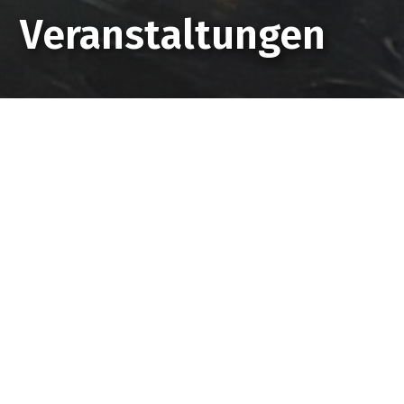
Veranstaltungen
Startseite
Veranstaltungen
Hier finden Sie die Veranstaltungen, die
von Sehen und Handeln für die
Ökumenische Kampagne organisiert
werden. Die Veranstaltungen werden in
Zusammenarbeit mit den beiden
Organisationen HEKS und Fastenaktion
und deren Partnern durchgeführt.
Merken Sie sich das Datum schon heute
vor. Wir freuen uns auf Ihre Teilnahme!