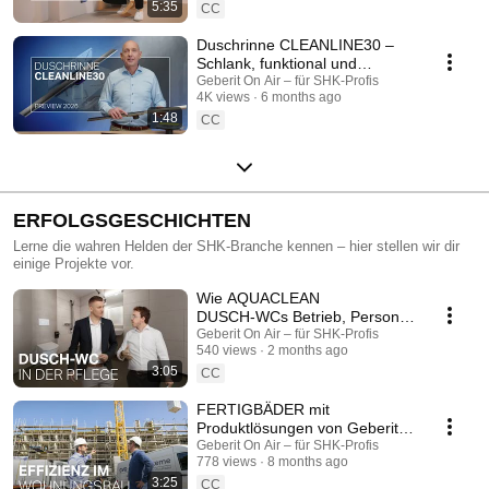
5:35
CC
Duschrinne CLEANLINE30 –
Schlank, funktional und
durchdacht. Lerne die
Geberit On Air – für SHK-Profis
4K views
6 months ago
NEUHEIT 2026 kennen!
1:48
CC
ERFOLGSGESCHICHTEN
Lerne die wahren Helden der SHK-Branche kennen – hier stellen wir dir
einige Projekte vor.
Wie AQUACLEAN
DUSCH‑WCs Betrieb, Personal
und Bewohner in der WOHN-
Geberit On Air – für SHK-Profis
540 views
2 months ago
UND PFLEGERESIDENZ
3:05
entlasten
CC
FERTIGBÄDER mit
Produktlösungen von Geberit in
neuer SENIORENRESIDENZ in
Geberit On Air – für SHK-Profis
778 views
8 months ago
Pfullendorf
3:25
CC