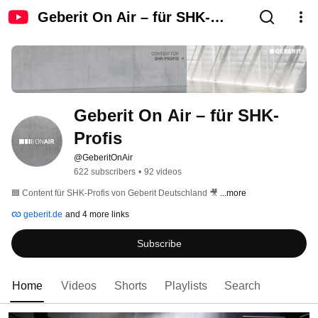
Geberit On Air – für SHK-
Profis
Geberit On Air – für SHK-
Profis
@GeberitOnAir
622 subscribers
•
92 videos
🟦 Content für SHK-Profis von Geberit Deutschland 🎥 
...more
geberit.de
and 4 more links
Subscribe
Home
Videos
Shorts
Playlists
Search