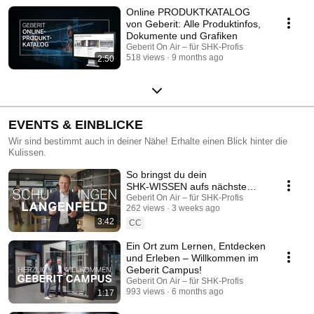
Online PRODUKTKATALOG
von Geberit: Alle Produktinfos,
Dokumente und Grafiken
Geberit On Air – für SHK-Profis
518 views
9 months ago
2:50
EVENTS & EINBLICKE
Wir sind bestimmt auch in deiner Nähe! Erhalte einen Blick hinter die
Kulissen.
So bringst du dein
SHK‑WISSEN aufs nächste
Level: Das GEBERIT
Geberit On Air – für SHK-Profis
262 views
3 weeks ago
SCHULUNGSZENTRUM in
3:42
Langenfeld
CC
Ein Ort zum Lernen, Entdecken
und Erleben – Willkommen im
Geberit Campus!
Geberit On Air – für SHK-Profis
993 views
6 months ago
1:17