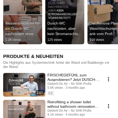
Wasseranschluss für 
Dusch-WC 
Der Renova Plan 
ein Dusch-WC 
nachrüsten, aber 
Waschtischunter
nachrüsten ohne 
kein Stromanschluss 
ank vom Profi 
Badrenovierung
am WC vorhanden?
getestet.
1.2K views
125 views
916 views
PRODUKTE & NEUHEITEN
Die Highlights aus Systemtechnik hinter der Wand und Baddesign vor
der Wand.
FRISCHEGEFÜHL zum
Ausprobieren? Jetzt DUSCH-
WC zu Hause testen!
Geberit On Air – für SHK-Profis
5.6K views
3 months ago
2:07
CC
Retrofitting a shower toilet
without bathroom renovation?
Here's how to get electricity
Geberit On Air – für SHK-Profis
8.1K views
4 months ago
and water...