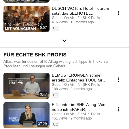
DUSCH-WC fürs Hotel – darum
setzt das SEEHOTEL
WIESLER auf GEBERIT
Geberit On Air – für SHK-Profis
416 views
10 months ago
AQUACLEAN
5:57
CC
FÜR ECHTE SHK-PROFIS
Alles, was für deinen SHK-Alltag wichtig ist! Tipps & Tricks zu
Produkten und Lösungen von Geberit.
BEMUSTERUNGEN schnell
erstellt: Einfaches TOOL für
Planer & Installateure
Geberit On Air – für SHK-Profis
188 views
3 months ago
3:47
CC
Effizienter im SHK-Alltag: Wie
nutze ich EPAPER,
PRODUKTKATALOG und PRO
Geberit On Air – für SHK-Profis
451 views
9 months ago
APP? Alle Tipps & Tricks!
37:29
CC