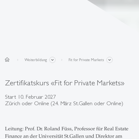
home
Weiterbildung
Fit for Private Markets
Zertifikatskurs «Fit for Private Markets»
Start 10. Februar 2027
Zürich oder Online (24. März St.Gallen oder Online)
Leitung: Prof. Dr. Roland Füss, Professor für Real Estate
Finance an der Universität St.Gallen und Direktor am